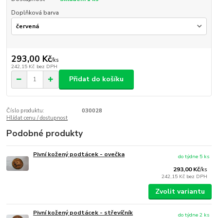
Doplňková barva
293,00 Kč
/
ks
242,15 Kč
bez DPH
Přidat do košíku
Číslo produktu:
030028
Hlídat cenu / dostupnost
Podobné produkty
Pivní kožený podtácek - ovečka
do týdne 5 ks
293,00 Kč
/
ks
242,15 Kč
bez DPH
Zvolit variantu
Pivní kožený podtácek - střevíčník
do týdne 2 ks