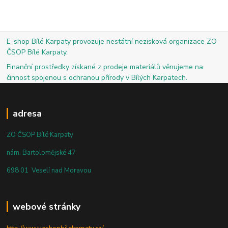
E-shop Bílé Karpaty provozuje nestátní nezisková organizace ZO
ČSOP Bílé Karpaty.
Finanční prostředky získané z prodeje materiálů věnujeme na
činnost spojenou s ochranou přírody v Bílých Karpatech.
adresa
ZO ČSOP Bílé Karpaty
nám. Bartolomějské 47
698 01 Veselí nad Moravou
webové stránky