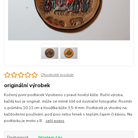
Ohodnotit produkt
originální výrobek
Kožený pivní podtácek Vyrobeno z pravé hovězí kůže. Ruční výroba,
každý kus je originál, může se mírně lišit od ilustrační fotografie. Rozměr
o průměru 10-11 cm a tloušťka kůže 3,5-4 mm. Podtácek je vhodný na
každodenní používání, pod pivo nebo hrnek s teplým čajem či kávou. Na
podtácku je motiv z B...
celý popis
Dostupnost
Skladem 1 ks