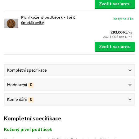
Zvolit variantu
Pivní kožený podtácek - tořič
do týdne 3 ks
čmelákovitý
293,00 Kč
/
ks
242,15 Kč
bez DPH
Zvolit variantu
Kompletní specifikace
Hodnocení
0
Komentáře
0
Kompletní specifikace
Kožený pivní podtácek