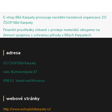
E-shop Bílé Karpaty provozuje nestátní nezisková organizace ZO
ČSOP Bílé Karpaty.
Finanční prostředky získané z prodeje materiálů věnujeme na
činnost spojenou s ochranou přírody v Bílých Karpatech.
adresa
ZO ČSOP Bílé Karpaty
nám. Bartolomějské 47
698 01 Veselí nad Moravou
webové stránky
http://www.eshopbilekarpaty.cz/