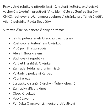
Pravidelné rubriky o přírodě, krajině, historii, kultuře, ekologické
výchově a životním prostředí. V každém čísle sdělení ze Správy
CHKO, rozhovor s významnou osobností, stránky pro "chytré děti",
vtipná pohádka Pavla Bezděčky.
V tomto čísle naleznete články na téma:
Jak to poteče aneb O suchu trochu jinak
Rozhovor s Antonínem Okénkou
Proč pomáhat přírodě?
Aleje hýbou krajem
Súchovská republika
Portrét František Okénka
Zahrada: Půda na prvním místě
Poklady v podzemí Karpat
Půdní eroze
Evropsky chráněné druhy - Ťuhýk obecný
Zahrádky dříve a dnes
Obec Krivoklát
Velká Javorina
Pohádka O mravenci, mouše a střevlíkovi