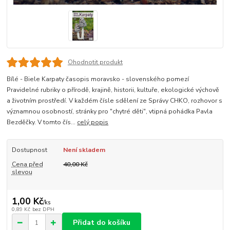
Ohodnotit produkt
Bílé - Biele Karpaty časopis moravsko - slovenského pomezí
Pravidelné rubriky o přírodě, krajině, historii, kultuře, ekologické výchově
a životním prostředí. V každém čísle sdělení ze Správy CHKO, rozhovor s
významnou osobností, stránky pro "chytré děti", vtipná pohádka Pavla
Bezděčky. V tomto čís...
celý popis
Dostupnost
Není skladem
Cena před
40,00 Kč
slevou
1,00 Kč
/
ks
0,89 Kč
bez DPH
Přidat do košíku