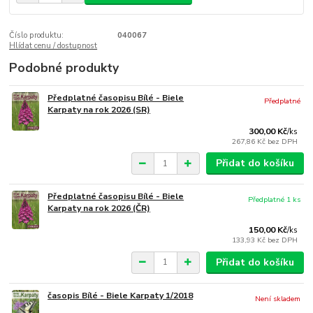
Číslo produktu:
040067
Hlídat cenu / dostupnost
Podobné produkty
Předplatné časopisu Bílé - Biele
Předplatné
Karpaty na rok 2026 (SR)
300,00 Kč
/
ks
267,86 Kč
bez DPH
Přidat do košíku
Předplatné časopisu Bílé - Biele
Předplatné 1 ks
Karpaty na rok 2026 (ČR)
150,00 Kč
/
ks
133,93 Kč
bez DPH
Přidat do košíku
časopis Bílé - Biele Karpaty 1/2018
Není skladem