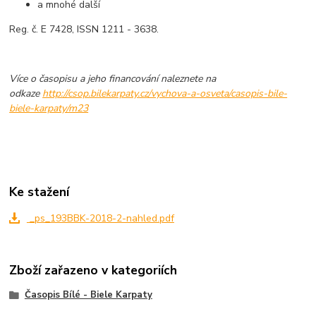
a mnohé další
Reg. č. E 7428, ISSN 1211 - 3638.
Více o časopisu a jeho financování naleznete na
odkaze
http://csop.bilekarpaty.cz/vychova-a-osveta/casopis-bile-
biele-karpaty/m23
Ke stažení
_ps_193BBK-2018-2-nahled.pdf
Zboží zařazeno v kategoriích
Časopis Bílé - Biele Karpaty