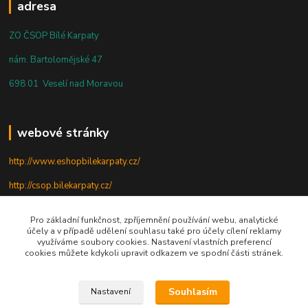
adresa
ZO ČSOP Bílé Karpaty
nám. Bartolomějské 47
698 01 Veselí nad Moravou
webové stránky
http://www.eshopbilekarpaty.cz/
http://csop.bilekarpaty.cz/
http://www.dumprirody.cz/bilekarpaty
Pro základní funkčnost, zpříjemnění používání webu, analytické
účely a v případě udělení souhlasu také pro účely cílení reklamy
využíváme soubory cookies. Nastavení vlastních preferencí
cookies můžete kdykoli upravit odkazem ve spodní části stránek.
telefon
+420 725 437 882
Souhlasím
Nastavení