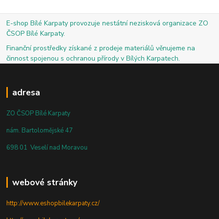
E-shop Bílé Karpaty provozuje nestátní nezisková organizace ZO
ČSOP Bílé Karpaty.
Finanční prostředky získané z prodeje materiálů věnujeme na
činnost spojenou s ochranou přírody v Bílých Karpatech.
adresa
ZO ČSOP Bílé Karpaty
nám. Bartolomějské 47
698 01 Veselí nad Moravou
webové stránky
http://www.eshopbilekarpaty.cz/