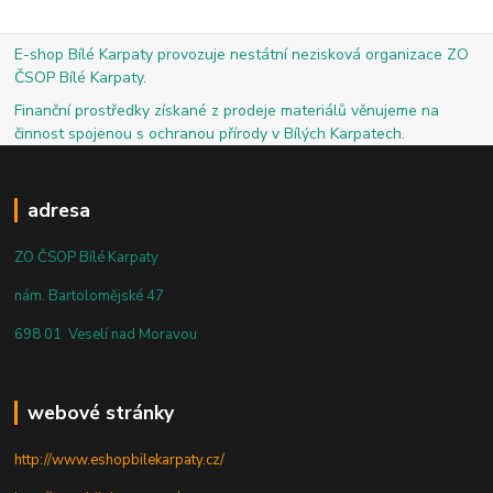
E-shop Bílé Karpaty provozuje nestátní nezisková organizace ZO
ČSOP Bílé Karpaty.
Finanční prostředky získané z prodeje materiálů věnujeme na
činnost spojenou s ochranou přírody v Bílých Karpatech.
adresa
ZO ČSOP Bílé Karpaty
nám. Bartolomějské 47
698 01 Veselí nad Moravou
webové stránky
http://www.eshopbilekarpaty.cz/