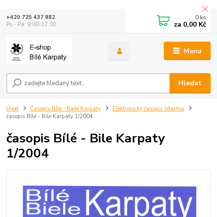
0
ks
+420 725 437 882
za
0,00 Kč
Po - Pá: 9:00-17:00
Menu
Hledat
Úvod
Časopis Bílé - Biele Karpaty
Elektronický časopis zdarma
časopis Bílé - Bile Karpaty 1/2004
časopis Bílé - Bile Karpaty
1/2004