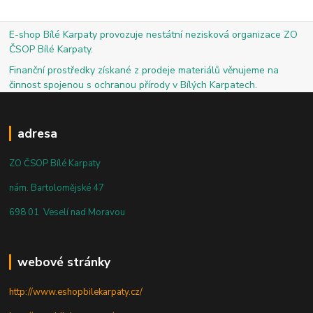
E-shop Bílé Karpaty provozuje nestátní nezisková organizace ZO
ČSOP Bílé Karpaty.
Finanční prostředky získané z prodeje materiálů věnujeme na
činnost spojenou s ochranou přírody v Bílých Karpatech.
adresa
ZO ČSOP Bílé Karpaty
nám. Bartolomějské 47
698 01 Veselí nad Moravou
webové stránky
http://www.eshopbilekarpaty.cz/