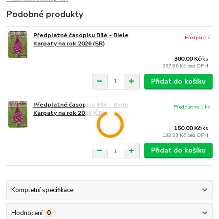
Podobné produkty
Předplatné časopisu Bílé - Biele
Předplatné
Karpaty na rok 2026 (SR)
300,00 Kč
/
ks
267,86 Kč
bez DPH
Přidat do košíku
Předplatné časopisu Bílé - Biele
Předplatné 1 ks
Karpaty na rok 2026 (ČR)
150,00 Kč
/
ks
133,93 Kč
bez DPH
Přidat do košíku
Kompletní specifikace
Hodnocení
0