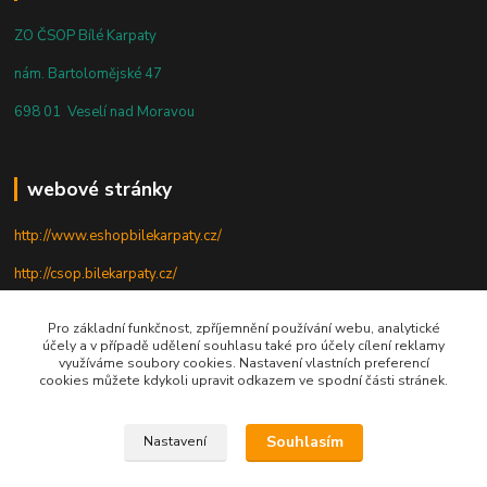
ZO ČSOP Bílé Karpaty
nám. Bartolomějské 47
698 01 Veselí nad Moravou
webové stránky
http://www.eshopbilekarpaty.cz/
http://csop.bilekarpaty.cz/
http://www.dumprirody.cz/bilekarpaty
Pro základní funkčnost, zpříjemnění používání webu, analytické
účely a v případě udělení souhlasu také pro účely cílení reklamy
využíváme soubory cookies. Nastavení vlastních preferencí
cookies můžete kdykoli upravit odkazem ve spodní části stránek.
telefon
+420 725 437 882
Souhlasím
Nastavení
+420 727 880 789