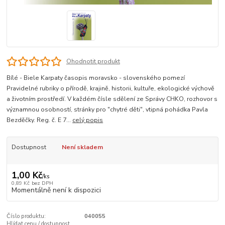
Ohodnotit produkt
Bílé - Biele Karpaty časopis moravsko - slovenského pomezí
Pravidelné rubriky o přírodě, krajině, historii, kultuře, ekologické výchově
a životním prostředí. V každém čísle sdělení ze Správy CHKO, rozhovor s
významnou osobností, stránky pro "chytré děti", vtipná pohádka Pavla
Bezděčky. Reg. č. E 7...
celý popis
Dostupnost
Není skladem
1,00 Kč
/
ks
0,89 Kč
bez DPH
Momentálně není k dispozici
Číslo produktu:
040055
Hlídat cenu / dostupnost