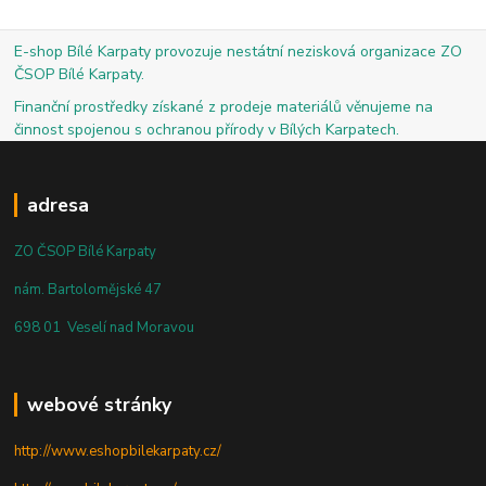
E-shop Bílé Karpaty provozuje nestátní nezisková organizace ZO
ČSOP Bílé Karpaty.
Finanční prostředky získané z prodeje materiálů věnujeme na
činnost spojenou s ochranou přírody v Bílých Karpatech.
adresa
ZO ČSOP Bílé Karpaty
nám. Bartolomějské 47
698 01 Veselí nad Moravou
webové stránky
http://www.eshopbilekarpaty.cz/