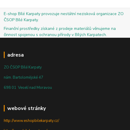
E-shop Bílé Karpaty provozuje nestátní nezisková organizace ZO
ČSOP Bílé Karpaty.
Finanční prostředky získané z prodeje materiálů věnujeme na
činnost spojenou s ochranou přírody v Bílých Karpatech.
adresa
ZO ČSOP Bílé Karpaty
nám. Bartolomějské 47
698 01 Veselí nad Moravou
webové stránky
http://www.eshopbilekarpaty.cz/