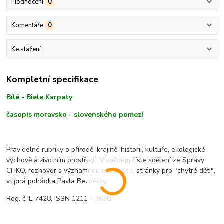
Hodnocení
0
Komentáře
0
Ke stažení
Kompletní specifikace
Bílé - Biele Karpaty
časopis moravsko - slovenského pomezí
Pravidelné rubriky o přírodě, krajině, historii, kultuře, ekologické
výchově a životním prostředí. V každém čísle sdělení ze Správy
CHKO, rozhovor s významnou osobností, stránky pro "chytré děti",
vtipná pohádka Pavla Bezděčky.
Reg. č. E 7428, ISSN 1211 - 3638.