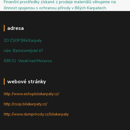
Finanční prostředky získané z prodeje materiálů věnujeme na
činnost spojenou s ochranou přírody v Bílých Karpatech.
adresa
ZO ČSOP Bílé Karpaty
nám. Bartolomějské 47
698 01 Veselí nad Moravou
webové stránky
http://www.eshopbilekarpaty.cz/
http://csop.bilekarpaty.cz/
http://www.dumprirody.cz/bilekarpaty