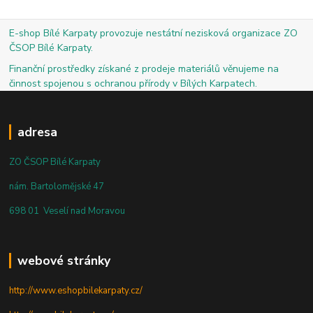
E-shop Bílé Karpaty provozuje nestátní nezisková organizace ZO
ČSOP Bílé Karpaty.
Finanční prostředky získané z prodeje materiálů věnujeme na
činnost spojenou s ochranou přírody v Bílých Karpatech.
adresa
ZO ČSOP Bílé Karpaty
nám. Bartolomějské 47
698 01 Veselí nad Moravou
webové stránky
http://www.eshopbilekarpaty.cz/