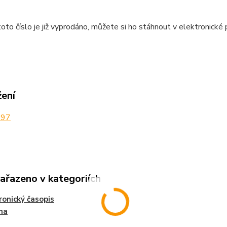
oto číslo je již vyprodáno, můžete si ho stáhnout v elektronické
žení
997
zařazeno v kategoriích
ronický časopis
ma