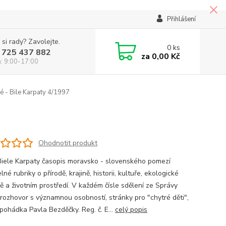
Přihlášení
 si rady? Zavolejte.
0
ks
 725 437 882
za
0,00 Kč
á: 9:00-17:00
é - Bile Karpaty 4/1997
Ohodnotit produkt
 Biele Karpaty časopis moravsko - slovenského pomezí
lné rubriky o přírodě, krajině, historii, kultuře, ekologické
ě a životním prostředí. V každém čísle sdělení ze Správy
rozhovor s významnou osobností, stránky pro "chytré děti",
 pohádka Pavla Bezděčky. Reg. č. E...
celý popis