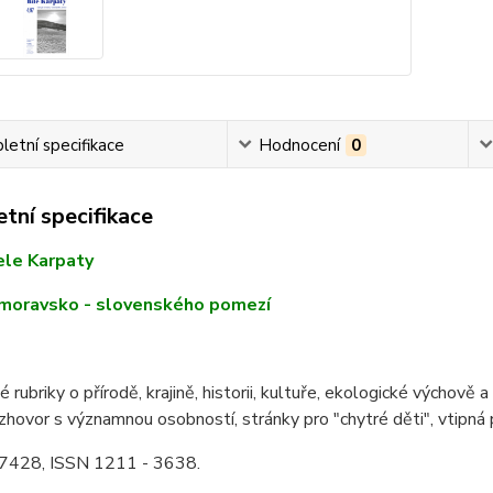
etní specifikace
Hodnocení
0
tní specifikace
iele Karpaty
 moravsko - slovenského pomezí
é rubriky o přírodě, krajině, historii, kultuře, ekologické výchově
hovor s významnou osobností, stránky pro "chytré děti", vtipn
E 7428, ISSN 1211 - 3638.