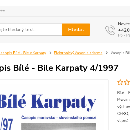
ete
Nevíte
Hledat
+420
Po - P
asopis Bílé - Biele Karpaty
Elektronický časopis zdarma
časopis Bíl
pis Bílé - Bile Karpaty 4/1997
Bílé -
Pravide
výchov
CHKO, 
vtipná