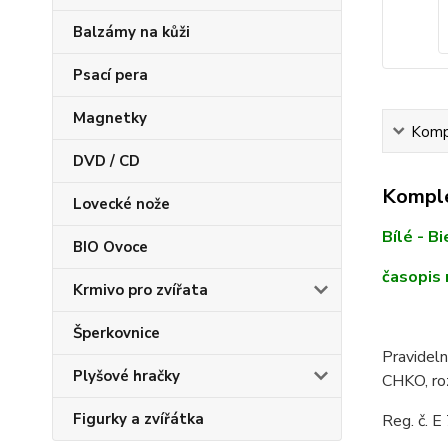
Balzámy na kůži
Psací pera
Magnetky
Kompl
DVD / CD
Komple
Lovecké nože
Bílé - B
BIO Ovoce
časopis
Krmivo pro zvířata
Šperkovnice
Pravideln
Plyšové hračky
CHKO, roz
Figurky a zvířátka
Reg. č. 