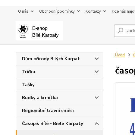
O nás
Obchodní podmínky
Kontakty
Kde nás najd
Úvod
Č
Dům přírody Bílých Karpat
časo
Trička
Tašky
Budky a krmítka
Regionální travní směsi
Časopis Bílé - Biele Karpaty