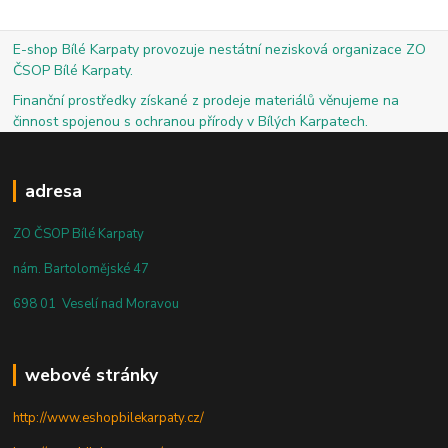
E-shop Bílé Karpaty provozuje nestátní nezisková organizace ZO
ČSOP Bílé Karpaty.
Finanční prostředky získané z prodeje materiálů věnujeme na
činnost spojenou s ochranou přírody v Bílých Karpatech.
adresa
ZO ČSOP Bílé Karpaty
nám. Bartolomějské 47
698 01 Veselí nad Moravou
webové stránky
http://www.eshopbilekarpaty.cz/