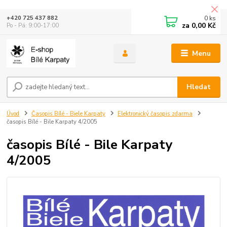
0
ks
+420 725 437 882
za
0,00 Kč
Po - Pá: 9:00-17:00
Menu
Hledat
Úvod
Časopis Bílé - Biele Karpaty
Elektronický časopis zdarma
časopis Bílé - Bile Karpaty 4/2005
časopis Bílé - Bile Karpaty
4/2005