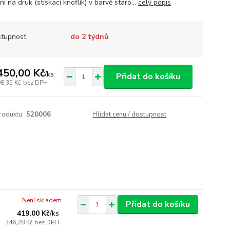
í na druk (stískací knoflík) v barvě staro...
celý popis
tupnost
do 2 týdnů
450,00 Kč
/
ks
Přidat do košíku
98,35 Kč
bez DPH
roduktu:
520006
Hlídat cenu / dostupnost
Není skladem
Přidat do košíku
419,00 Kč
/
ks
346,28 Kč
bez DPH