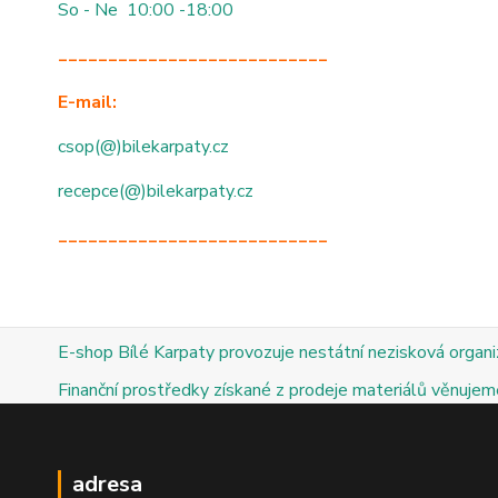
So - Ne 10:00 -18:00
___________________________
E-mail:
csop(@)bilekarpaty.cz
recepce(@)bilekarpaty.cz
___________________________
E-shop Bílé Karpaty provozuje nestátní nezisková organ
Finanční prostředky získané z prodeje materiálů věnujeme
adresa