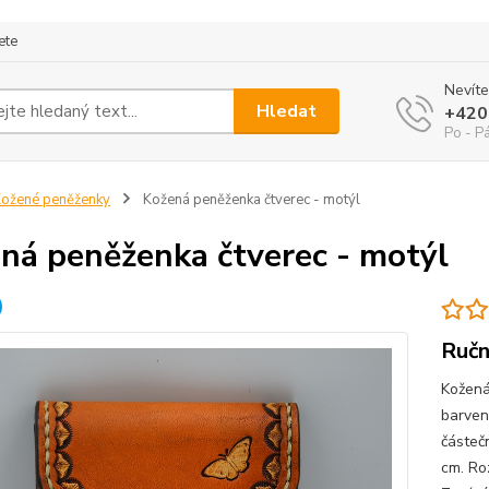
ete
Nevíte
Hledat
+420
Po - P
ožené peněženky
Kožená peněženka čtverec - motýl
ná peněženka čtverec - motýl
Ručn
Kožená
barven
částeč
cm. Ro