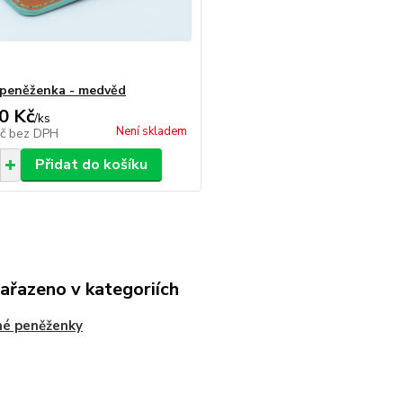
peněženka - medvěd
0 Kč
/
ks
Není skladem
Kč
bez DPH
Přidat do košíku
zařazeno v kategoriích
né peněženky