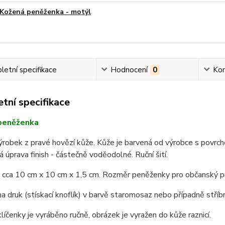
Kožená peněženka - motýl
etní specifikace
Hodnocení
0
Ko
tní specifikace
peněženka
robek z pravé hovězí kůže. Kůže je barvená od výrobce s povrch
 úprava finish - částečně voděodolné. Ruční šití.
 cca 10 cm x 10 cm x 1,5 cm. Rozměr peněženky pro občanský pr
na druk (stískací knoflík) v barvě staromosaz nebo případně stříb
líčenky je vyráběno ručně, obrázek je vyražen do kůže raznicí.