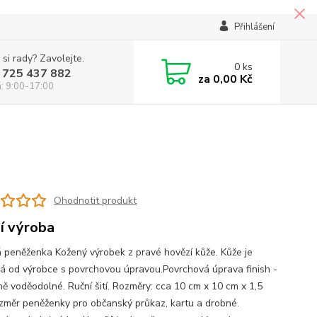
Přihlášení
 si rady? Zavolejte.
0
ks
 725 437 882
za
0,00 Kč
á: 9:00-17:00
Ohodnotit produkt
í výroba
 peněženka Kožený výrobek z pravé hovězí kůže. Kůže je
á od výrobce s povrchovou úpravou.Povrchová úprava finish -
ně voděodolné. Ruční šití. Rozměry: cca 10 cm x 10 cm x 1,5
změr peněženky pro občanský průkaz, kartu a drobné.