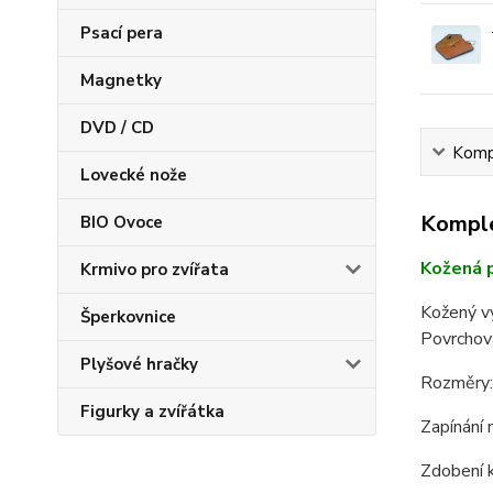
Psací pera
Magnetky
DVD / CD
Kompl
Lovecké nože
Komple
BIO Ovoce
Kožená 
Krmivo pro zvířata
Kožený vý
Šperkovnice
Povrchová
Plyšové hračky
Rozměry:
Figurky a zvířátka
Zapínání 
Zdobení k