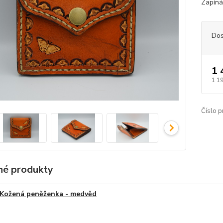
Zapínán
Dos
1 
1 1
Číslo p
é produkty
Kožená peněženka - medvěd