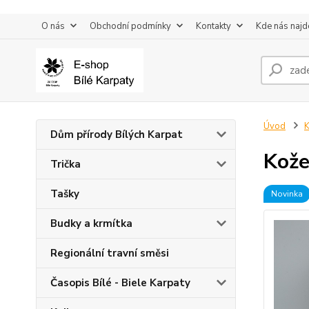
O nás
Obchodní podmínky
Kontakty
Kde nás najd
Úvod
K
Dům přírody Bílých Karpat
Kože
Trička
Tašky
Novinka
Budky a krmítka
Regionální travní směsi
Časopis Bílé - Biele Karpaty