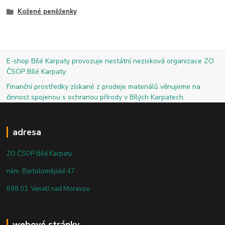
Kožené peněženky
E-shop Bílé Karpaty provozuje nestátní nezisková organizace ZO
ČSOP Bílé Karpaty.
Finanční prostředky získané z prodeje materiálů věnujeme na
činnost spojenou s ochranou přírody v Bílých Karpatech.
adresa
ZO ČSOP Bílé Karpaty
nám. Bartolomějské 47
698 01 Veselí nad Moravou
webové stránky