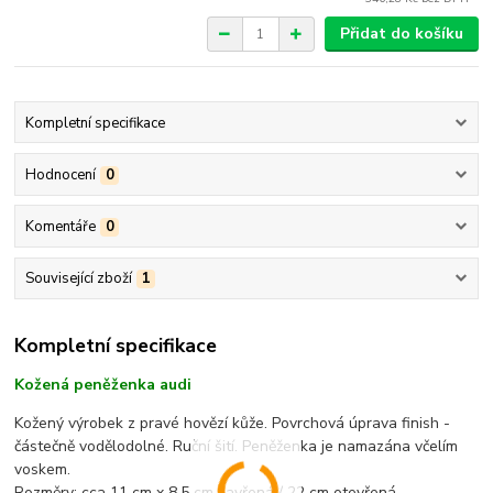
Přidat do košíku
Kompletní specifikace
Hodnocení
0
Komentáře
0
Související zboží
1
Kompletní specifikace
Kožená peněženka audi
Kožený výrobek z pravé hovězí kůže. Povrchová úprava finish -
částečně vodělodolné. Ruční šití. Peněženka je namazána včelím
voskem.
Rozměry: cca 11 cm x 8,5 cm zavřená / 22 cm otevřená.