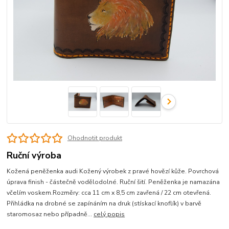
Ohodnotit produkt
Ruční výroba
Kožená peněženka audi Kožený výrobek z pravé hovězí kůže. Povrchová
úprava finish - částečně vodělodolné. Ruční šití. Peněženka je namazána
včelím voskem.Rozměry: cca 11 cm x 8,5 cm zavřená / 22 cm otevřená.
Přihládka na drobné se zapínáním na druk (stískací knoflík) v barvě
staromosaz nebo případně...
celý popis