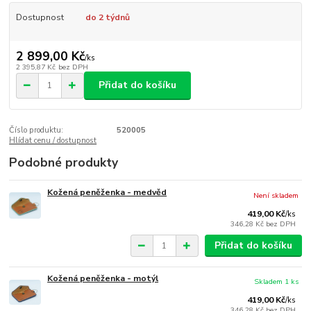
Dostupnost
do 2 týdnů
2 899,00 Kč
/
ks
2 395,87 Kč
bez DPH
Přidat do košíku
Číslo produktu:
520005
Hlídat cenu / dostupnost
Podobné produkty
Kožená peněženka - medvěd
Není skladem
419,00 Kč
/
ks
346,28 Kč
bez DPH
Přidat do košíku
Kožená peněženka - motýl
Skladem 1 ks
419,00 Kč
/
ks
346,28 Kč
bez DPH