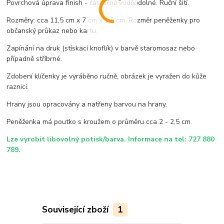
Povrchová úprava finish - částečně voděodolné. Ruční šití.
Rozměry: cca 11,5 cm x 7 cm x 1,5 cm. Rozměr peněženky pro
občanský průkaz nebo kartu.
Zapínání na druk (stískací knoflík) v barvě staromosaz nebo
případně stříbrné.
Zdobení klíčenky je vyráběno ručně, obrázek je vyražen do kůže
raznicí.
Hrany jsou opracovány a natřeny barvou na hrany.
Peněženka má poutko s kroužem o průměru cca 2 - 2,5 cm.
Lze vyrobit libovolný potisk/barva. Informace na tel: 727 880
789.
Související zboží
1