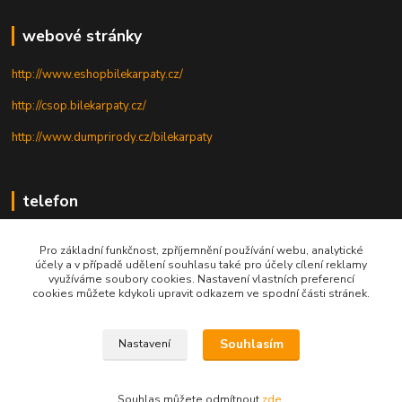
webové stránky
http://www.eshopbilekarpaty.cz/
http://csop.bilekarpaty.cz/
http://www.dumprirody.cz/bilekarpaty
telefon
+420 725 437 882
Pro základní funkčnost, zpříjemnění používání webu, analytické
účely a v případě udělení souhlasu také pro účely cílení reklamy
+420 727 880 789
využíváme soubory cookies. Nastavení vlastních preferencí
cookies můžete kdykoli upravit odkazem ve spodní části stránek.
PO - PÁ: 9 - 17
Souhlasím
Nastavení
© 2025; ZO ČSOP Bílé Karpaty
Souhlas můžete odmítnout
zde
.