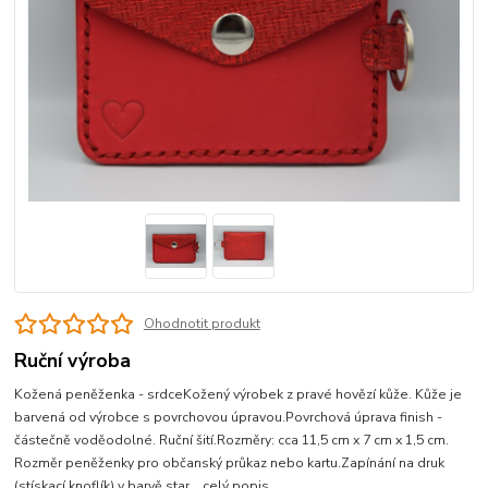
Ohodnotit produkt
Ruční výroba
Kožená peněženka - srdceKožený výrobek z pravé hovězí kůže. Kůže je
barvená od výrobce s povrchovou úpravou.Povrchová úprava finish -
částečně voděodolné. Ruční šití.Rozměry: cca 11,5 cm x 7 cm x 1,5 cm.
Rozměr peněženky pro občanský průkaz nebo kartu.Zapínání na druk
(stískací knoflík) v barvě star...
celý popis