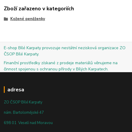
Zboží zařazeno v kategoriích
Kožené peněženky
E-shop Bílé Karpaty provozuje nestátní nezisková organizace ZO
ČSOP Bílé Karpaty.
Finanční prostředky získané z prodeje materiálů věnujeme na
činnost spojenou s ochranou přírody v Bílých Karpatech.
adresa
ZO ČSOP Bílé Karpaty
nám. Bartolomějské 47
698 01 Veselí nad Moravou