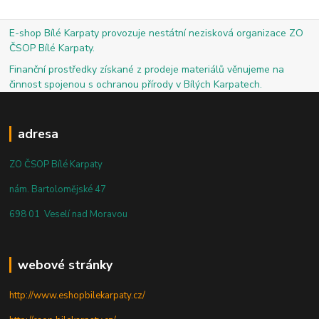
E-shop Bílé Karpaty provozuje nestátní nezisková organizace ZO
ČSOP Bílé Karpaty.
Finanční prostředky získané z prodeje materiálů věnujeme na
činnost spojenou s ochranou přírody v Bílých Karpatech.
adresa
ZO ČSOP Bílé Karpaty
nám. Bartolomějské 47
698 01 Veselí nad Moravou
webové stránky
http://www.eshopbilekarpaty.cz/