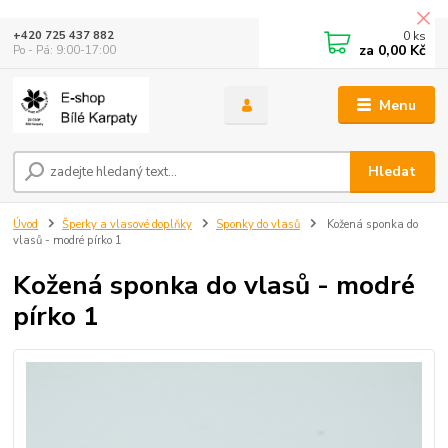
0
ks
+420 725 437 882
za
0,00 Kč
Po - Pá: 9:00-17:00
Menu
Hledat
Úvod
Šperky a vlasové doplňky
Sponky do vlasů
Kožená sponka do
vlasů - modré pírko 1
Kožená sponka do vlasů - modré
pírko 1