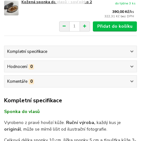
Kožená sponka do vlasů - soví pírko 2
do týdne 3 ks
390,00 Kč
/
ks
322,31 Kč
bez DPH
Přidat do košíku
Kompletní specifikace
Hodnocení
0
Komentáře
0
Kompletní specifikace
Sponka do vlasů
Vyrobeno z pravé hovězí kůže.
Ruční výroba,
každý kus je
originál
, může se mírně lišit od ilustrační fotografie.
Celková délka sponky 10 cm, šířka sponky 5 cm a tloušťka kůže 3-