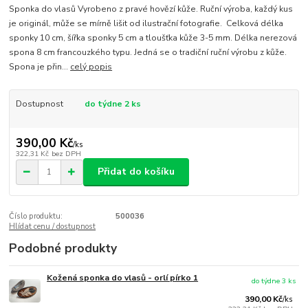
Sponka do vlasů Vyrobeno z pravé hovězí kůže. Ruční výroba, každý kus
je originál, může se mírně lišit od ilustrační fotografie. Celková délka
sponky 10 cm, šířka sponky 5 cm a tloušťka kůže 3-5 mm. Délka nerezová
spona 8 cm francouzkého typu. Jedná se o tradiční ruční výrobu z kůže.
Spona je přin...
celý popis
Dostupnost
do týdne 2 ks
390,00 Kč
/
ks
322,31 Kč
bez DPH
Přidat do košíku
Číslo produktu:
500036
Hlídat cenu / dostupnost
Podobné produkty
Kožená sponka do vlasů - orlí pírko 1
do týdne 3 ks
390,00 Kč
/
ks