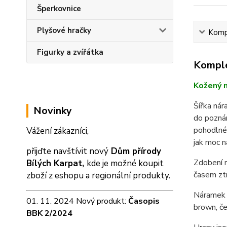
Šperkovnice
Plyšové hračky
Kompl
Figurky a zvířátka
Komple
Kožený n
Šířka ná
Novinky
do pozná
pohodlném
Vážení zákazníci,
jak moc n
přijďte navštívit nový
Dům přírody
Zdobení n
Bílých Karpat,
kde je možné koupit
časem zt
zboží z eshopu a
regionální produkty.
Náramek m
01. 11. 2024 Nový produkt:
Časopis
brown, če
BBK 2/2024