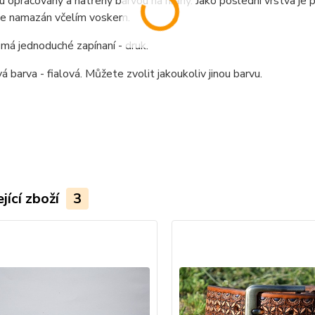
u opracovány a natřeny barvou na hrany. Jako poslední vrstva je po
je namazán včelím voskem.
á jednoduché zapínaní - druk.
 barva - fialová. Můžete zvolit jakoukoliv jinou barvu.
jící zboží
3