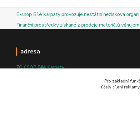
E-shop Bílé Karpaty provozuje nestátní nezisková organ
Finanční prostředky získané z prodeje materiálů věnujeme
adresa
ZO ČSOP Bílé Karpaty
nám. Bartolomějské 47
Pro základní funk
účely cílení reklam
698 01 Veselí nad Moravou
© 2025; ZO ČSOP Bílé Karpaty