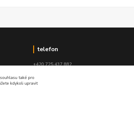
telefon
+420 725 437 882
+420 727 880 789
 souhlasu také pro
žete kdykoli upravit
PO - PÁ: 9 - 17
Vytvořeno na
Eshop-rychle.cz