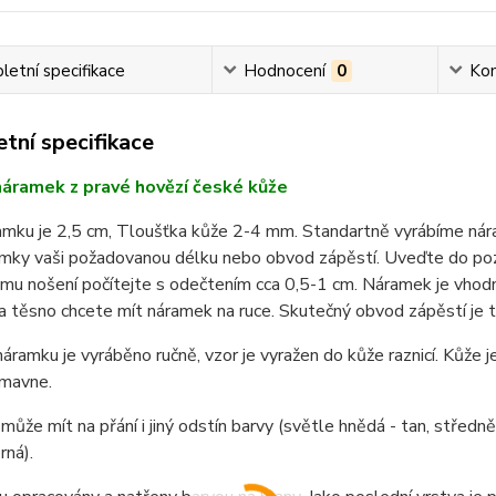
etní specifikace
Hodnocení
0
Ko
tní specifikace
áramek z pravé hovězí české kůže
ramku je 2,5 cm, Tloušťka kůže 2-4 mm. Standartně vyrábíme ná
mky vaši požadovanou délku nebo obvod zápěstí. Uveďte do po
u nošení počítejte s odečtením cca 0,5-1 cm. Náramek je vhodn
a těsno chcete mít náramek na ruce. Skutečný obvod zápěstí je t
áramku je vyráběno ručně, vzor je vyražen do kůže raznicí. Kůže je
mavne.
ůže mít na přání i jiný odstín barvy (světle hnědá - tan, střed
rná).