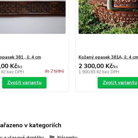
opasek 381 , š: 4 cm
Kožený opasek 381A, š: 4 c
,00 Kč
2 300,00 Kč
/
ks
/
ks
do 2 týdnů
9 Kč
bez DPH
1 900,83 Kč
bez DPH
Zvolit variantu
Zvolit variantu
zařazeno v kategoriích
y a vlasové doplňky
Náramky