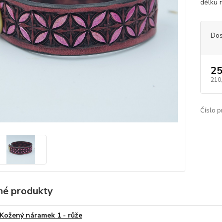
délku 
Dos
25
210
Číslo p
é produkty
Kožený náramek 1 - růže