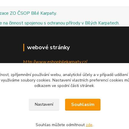
izace ZO ČSOP Bílé Karpaty.
 na činnost spojenou s ochranou přírody v Bílých Karpatech.
webové stránky
http://www.eshopbilekarpaty.cz/
http://csop.bilekarpaty.cz/
čnost, zpříjemnění používání webu, analytické účely a v případě udělení
y využíváme soubory cookies. Nastavení vlastních preferencí cookies mů
http://www.dumprirody.cz/bilekarpaty
odkazem ve spodní části stránek.
Souhlasím
Nastavení
Souhlas můžete odmítnout
zde
.