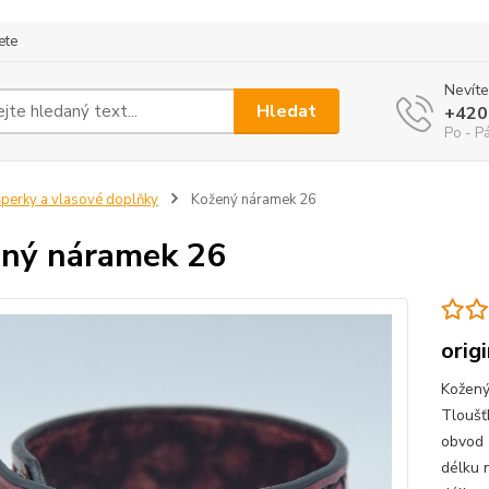
ete
Nevíte
Hledat
+420
Po - P
perky a vlasové doplňky
Kožený náramek 26
ný náramek 26
orig
Kožený
Tloušť
obvod 
délku 