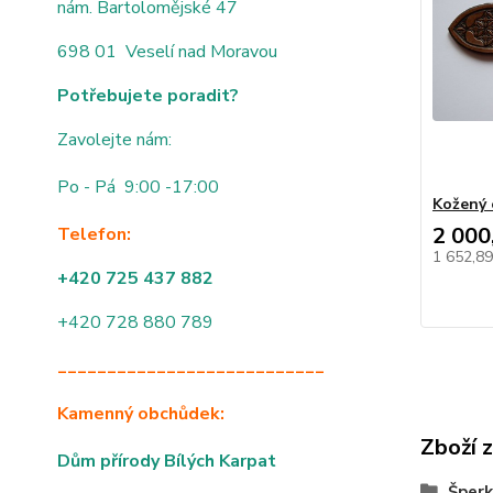
nám. Bartolomějské 47
698 01 Veselí nad Moravou
Potřebujete poradit?
Zavolejte nám:
Po - Pá 9:00 -17:00
Kožený 
2 000
Telefon:
1 652,8
+420 725 437 882
+420 728 880 789
___________________________
Kamenný obchůdek:
Zboží 
Dům přírody Bílých Karpat
Šperk