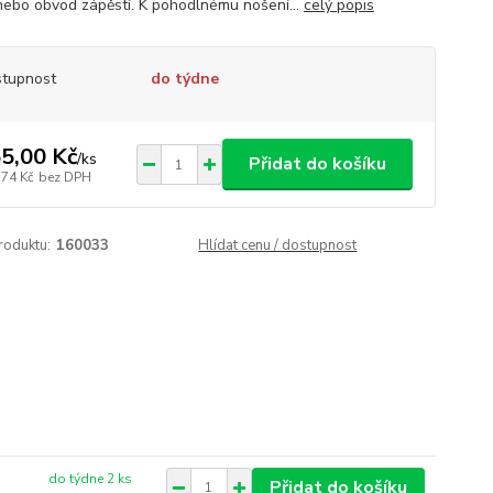
nebo obvod zápěstí. K pohodlnému nošení...
celý popis
tupnost
do týdne
5,00 Kč
/
ks
Přidat do košíku
,74 Kč
bez DPH
roduktu:
160033
Hlídat cenu / dostupnost
do týdne 2 ks
Přidat do košíku