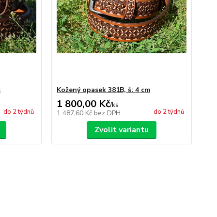
m
Kožený opasek 381B, š: 4 cm
1 800,00 Kč
/
ks
do 2 týdnů
do 2 týdnů
1 487,60 Kč
bez DPH
Zvolit variantu