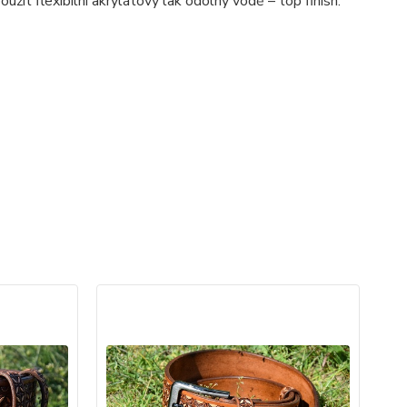
užit flexibilní akrylátový lak odolný vodě – top finish.