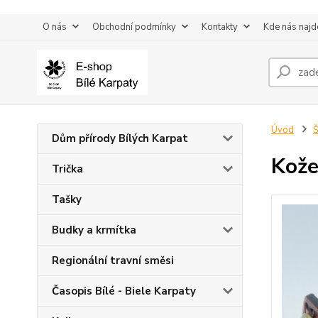
O nás
Obchodní podmínky
Kontakty
Kde nás najd
Úvod
Š
Dům přírody Bílých Karpat
Kože
Trička
Tašky
Budky a krmítka
Regionální travní směsi
Časopis Bílé - Biele Karpaty