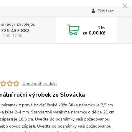
Přihlášení
 si rady? Zavolejte.
0
ks
 725 437 882
za
0,00 Kč
á: 9:00-17:00
Ohodnotit produkt
inální ruční výrobek ze Slovácka
 náramek z pravé hovězí české kůže Šířka náramku je 2,5 cm,
ka kůže 2-4 mm. Standartně vyrábíme náramky o délce 21 cm,
zápěstí je 18,5 cm. Uveďte do poznámky vaši požadovanou
nebo obvod zápěstí. Uveďte do poznámky vaši požadovanou