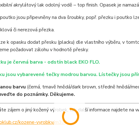
exibilní akrylátový lak odolný vodě – top finish. Opasek je nama
poutko jsou připevněny na dva šroubky, popř. přezku i poutko l
niklová či nerezová přezka.
lze k opasku dodat přesku (placku) dle vlastního výběru, v tomt
deme požadovat zálohu v hodnotě přesky.
ku je červná barva - odstín black EKO FLO.
u jsou vybarevené tečky modrou barvou. Lístečky jsou pří
anou barvu
(černá, tmavě hnědá/dark brown, středně hnědá/med
uveďte do poznámky. Děkujeme.
e zájem o jiný kožený výrobek, tak další informace najdete na 
ipoklub.cz/kozene-vyrobky/m37