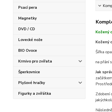
Kompl
Psací pera
Magnetky
Komple
DVD / CD
Kožený 
Lovecké nože
Kožený o
BIO Ovoce
Šířka op
Krmivo pro zvířata
na přání
Jak sprá
Šperkovnice
začátkem 
Plyšové hračky
Prostředn
Figurky a zvířátka
Zdobení o
jakýchkol
Následně 