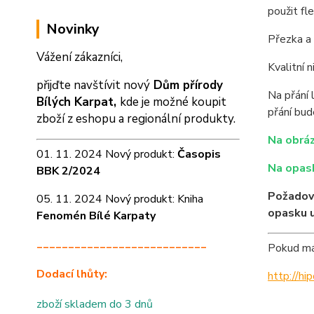
použit fl
Novinky
Přezka a 
Vážení zákazníci,
Kvalitní 
přijďte navštívit nový
Dům přírody
Na přání 
Bílých Karpat,
kde je možné koupit
přání bu
zboží z eshopu a
regionální produkty.
Na obráz
01. 11. 2024 Nový produkt:
Časopis
Na opask
BBK 2/2024
Požadov
05. 11. 2024 Nový produkt: Kniha
opasku 
Fenomén Bílé Karpaty
___________________________
Pokud mát
Dodací lhůty:
http://h
zboží skladem do 3 dnů