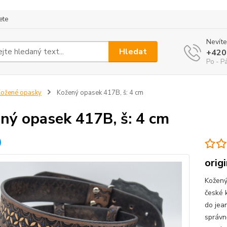
ete
Nevíte
Hledat
+420
Po - P
ožené opasky
Kožený opasek 417B, š: 4 cm
ný opasek 417B, š: 4 cm
orig
Kožený
české 
do jea
správn