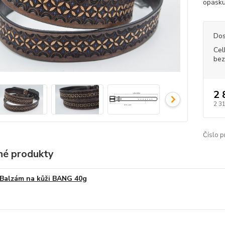
opasku
Dos
Cel
bez
2 
2 3
Číslo p
é produkty
Balzám na kůži BANG 40g