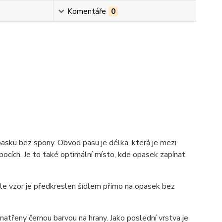
Komentáře
0
pasku bez spony. Obvod pasu je délka, která je mezi
ocích. Je to také optimální místo, kde opasek zapínat.
 ale vzor je předkreslen šídlem přímo na opasek bez
atřeny černou barvou na hrany. Jako poslední vrstva je