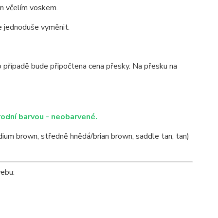
zán včelím voskem.
ze jednoduše vyměnit.
o případě bude připočtena cena přesky. Na přesku na
rodní barvou - neobarvené.
ium brown, středně hnědá/brian brown, saddle tan, tan)
webu: