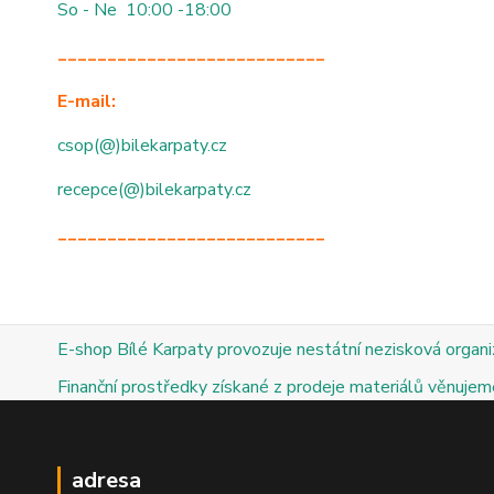
So - Ne 10:00 -18:00
___________________________
E-mail:
csop(@)bilekarpaty.cz
recepce(@)bilekarpaty.cz
___________________________
E-shop Bílé Karpaty provozuje nestátní nezisková organ
Finanční prostředky získané z prodeje materiálů věnujeme
adresa