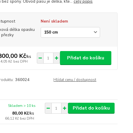
 bez spony. Obvod pasu je délka, kte...
celý popis
tupnost
Není skladem
ková délka opasku
 přezky
800,00 Kč
/
ks
Přidat do košíku
14,05 Kč
bez DPH
roduktu:
360024
Hlídat cenu / dostupnost
Skladem > 10 ks
Přidat do košíku
80,00 Kč
/
ks
66,12 Kč
bez DPH