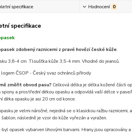
etní specifikace
Hodnocení
0
tní specifikace
opasek
pasek zdobený raznicemi z pravé hovězí české kůže
.
asku 3,8-4 cm. Tloušťka kůže 3,5-4 mm. Vhodné do jeansů.
 s logem ČSOP - Český svaz ochránců přírody
vně změřit obvod pasu?
Celková délka je délka kožené části o
spony a prostřední dírkou opasku a odpovídá vaší délce v pase/b
í dírka opasku je asi 20 cm od konce.
pasku je velmi náročné, nejedná se o klasickou ražbu raznicemi,
i šablon, následně je vzor do kůže vyřezán a vyražen.
byl opasek vybarven lihovými barvami. Hrany jsou opracovány a n