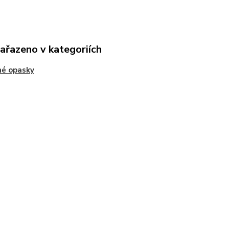
zařazeno v kategoriích
né opasky