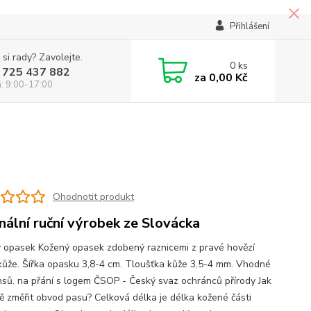
Přihlášení
 si rady? Zavolejte.
0
ks
 725 437 882
za
0,00 Kč
á: 9:00-17:00
Ohodnotit produkt
inální ruční výrobek ze Slovácka
 opasek Kožený opasek zdobený raznicemi z pravé hovězí
kůže. Šířka opasku 3,8-4 cm. Tloušťka kůže 3,5-4 mm. Vhodné
nsů. na přání s logem ČSOP - Český svaz ochránců přírody Jak
ě změřit obvod pasu? Celková délka je délka kožené části