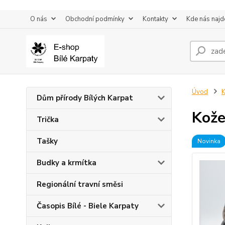
O nás
Obchodní podmínky
Kontakty
Kde nás najd
Úvod
K
Dům přírody Bílých Karpat
Kože
Trička
Tašky
Novinka
Budky a krmítka
Regionální travní směsi
Časopis Bílé - Biele Karpaty