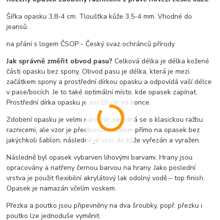
Šířka opasku 3,8-4 cm. Tloušťka kůže 3,5-4 mm. Vhodné do
jeansů.
na přání s logem ČSOP - Český svaz ochránců přírody
Jak správně změřit obvod pasu?
Celková délka je délka kožené
části opasku bez spony. Obvod pasu je délka, která je mezi
začátkem spony a prostřední dírkou opasku a odpovídá vaší délce
v pase/bocích. Je to také optimální místo, kde opasek zapínat.
Prostřední dírka opasku je asi 20 cm od konce.
Zdobení opasku je velmi náročné, nejedná se o klasickou ražbu
raznicemi, ale vzor je předkreslen šídlem přímo na opasek bez
jakýchkoli šablon, následně je vzor do kůže vyřezán a vyražen.
Následně byl opasek vybarven lihovými barvami. Hrany jsou
opracovány a natřeny černou barvou na hrany. Jako poslední
vrstva je použit flexibilní akrylátový lak odolný vodě – top finish.
Opasek je namazán včelím voskem.
Přezka a poutko jsou připevněny na dva šroubky, popř. přezku i
poutko lze jednoduše vyměnit.