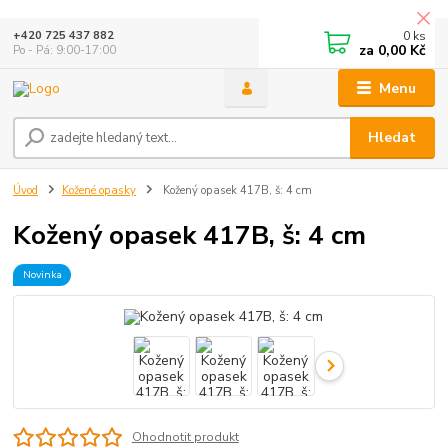
0
ks
+420 725 437 882
za
0,00 Kč
Po - Pá: 9:00-17:00
Menu
Hledat
Úvod
Kožené opasky
Kožený opasek 417B, š: 4 cm
Kožený opasek 417B, š: 4 cm
Novinka
Ohodnotit produkt