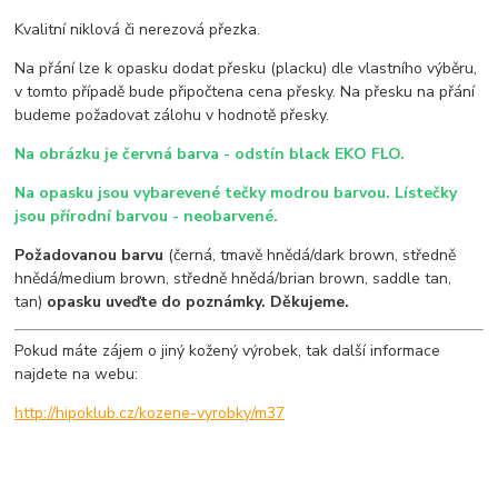
Kvalitní niklová či nerezová přezka.
Na přání lze k opasku dodat přesku (placku) dle vlastního výběru,
v tomto případě bude připočtena cena přesky. Na přesku na přání
budeme požadovat zálohu v hodnotě přesky.
Na obrázku je červná barva - odstín black EKO FLO.
Na opasku jsou vybarevené tečky modrou barvou. Lístečky
jsou přírodní barvou - neobarvené.
Požadovanou barvu
(černá, tmavě hnědá/dark brown, středně
hnědá/medium brown, středně hnědá/brian brown, saddle tan,
tan)
opasku uveďte do poznámky. Děkujeme.
Pokud máte zájem o jiný kožený výrobek, tak další informace
najdete na webu:
http://hipoklub.cz/kozene-vyrobky/m37