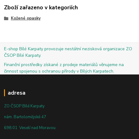
Zboží zařazeno v kategoriích
Kožené opasky
E-shop Bílé Karpaty provozuje nestátní nezisková organizace ZO
ČSOP Bílé Karpaty.
Finanční prostředky získané z prodeje materiálů věnujeme na
činnost spojenou s ochranou přírody v Bílých Karpatech.
adresa
ZO ČSOP Bílé Karpaty
nám. Bartolomějské 47
698 01 Veselí nad Moravou