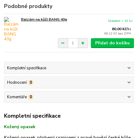
Podobné produkty
Balzám na kůži BANG 40g
Skladem > 10 ks
80,00 Kč
/
ks
66,12 Kč
bez DPH
Přidat do košíku
Kompletní specifikace
Hodnocení
0
Komentáře
0
Kompletní specifikace
Kožený opasek
Kožený opasek zdobený raznicemi z pravé hovězí české kůže
.