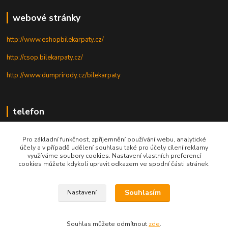
webové stránky
http://www.eshopbilekarpaty.cz/
http://csop.bilekarpaty.cz/
http://www.dumprirody.cz/bilekarpaty
telefon
+420 725 437 882
Pro základní funkčnost, zpříjemnění používání webu, analytické
účely a v případě udělení souhlasu také pro účely cílení reklamy
+420 727 880 789
využíváme soubory cookies. Nastavení vlastních preferencí
cookies můžete kdykoli upravit odkazem ve spodní části stránek.
PO - PÁ: 9 - 17
Souhlasím
Nastavení
© 2025; ZO ČSOP Bílé Karpaty
Souhlas můžete odmítnout
zde
.