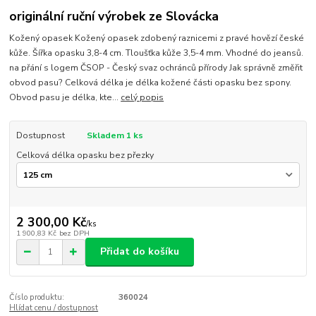
originální ruční výrobek ze Slovácka
Kožený opasek Kožený opasek zdobený raznicemi z pravé hovězí české
kůže. Šířka opasku 3,8-4 cm. Tloušťka kůže 3,5-4 mm. Vhodné do jeansů.
na přání s logem ČSOP - Český svaz ochránců přírody Jak správně změřit
obvod pasu? Celková délka je délka kožené části opasku bez spony.
Obvod pasu je délka, kte...
celý popis
Dostupnost
Skladem 1 ks
Celková délka opasku bez přezky
2 300,00 Kč
/
ks
1 900,83 Kč
bez DPH
Přidat do košíku
Číslo produktu:
360024
Hlídat cenu / dostupnost