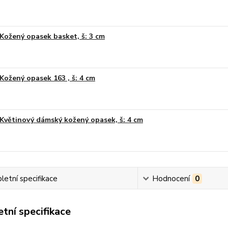
Kožený opasek basket, š: 3 cm
Kožený opasek 163 , š: 4 cm
Květinový dámský kožený opasek, š: 4 cm
etní specifikace
Hodnocení
0
tní specifikace