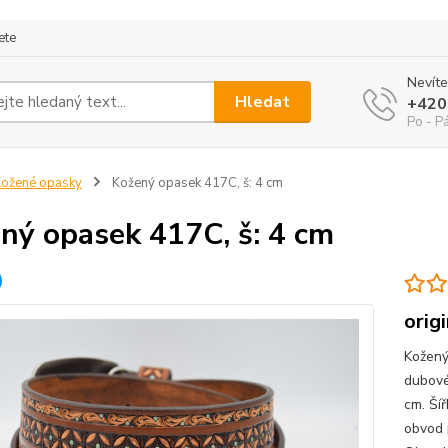
ete
Nevíte
Hledat
+420
Po - P
ožené opasky
Kožený opasek 417C, š: 4 cm
ný opasek 417C, š: 4 cm
orig
Kožený
dubové
cm. Ší
obvod 