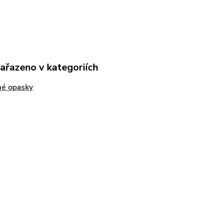
zařazeno v kategoriích
né opasky