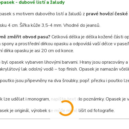
pasek - dubové listí a žaludy
pasek s motivem dubového listí a žaludů z
pravé hovězí české
sku 4 cm. Šířka kůže 3,5-4 mm. Vhodné do jeansů.
vně změřit obvod pasu?
Celková délka je délka kožené části o
spony a prostřední dírkou opasku a odpovídá vaší délce v pase/b
í dírka opasku je asi 20 cm od konce.
byl opasek vybarven lihovými barvami. Hrany jsou opracovány a n
í akrylátový lak odolný vodě – top finish. Opasek je namazán vče
poutko jsou připevněny na dva šroubky, popř. přezku i poutko lze
 lze udělat i monogram, napište text do poznámky. Opasek je v
sek je originál, výrobek se může mírně lišit od fotografie.