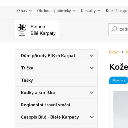
O nás
Obchodní podmínky
Kontakty
Kde nás najd
Úvod
K
Dům přírody Bílých Karpat
Kože
Trička
Tašky
Novinka
Budky a krmítka
Regionální travní směsi
Časopis Bílé - Biele Karpaty