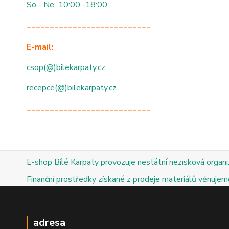
So - Ne 10:00 -18:00
___________________________
E-mail:
csop(@)bilekarpaty.cz
recepce(@)bilekarpaty.cz
___________________________
E-shop Bílé Karpaty provozuje nestátní nezisková organ
Finanční prostředky získané z prodeje materiálů věnujeme
adresa