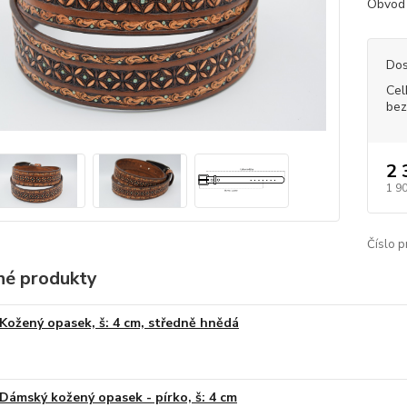
Obvod 
Dos
Cel
bez
2 
1 9
Číslo p
é produkty
Kožený opasek, š: 4 cm, středně hnědá
Dámský kožený opasek - pírko, š: 4 cm