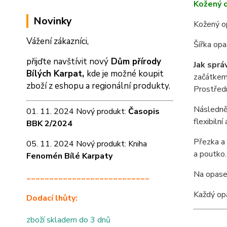
Kožený o
Novinky
Kožený o
Vážení zákazníci,
Šířka opa
přijďte navštívit nový
Dům přírody
Jak sprá
Bílých Karpat,
kde je možné koupit
začátkem 
zboží z eshopu a
regionální produkty.
Prostředn
Následně 
01. 11. 2024 Nový produkt:
Časopis
flexibiln
BBK 2/2024
Přezka a 
05. 11. 2024 Nový produkt: Kniha
a poutko.
Fenomén Bílé Karpaty
Na opasek
___________________________
Každý opa
Dodací lhůty:
zboží skladem do 3 dnů