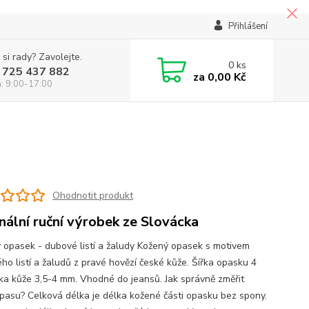
Přihlášení
 si rady? Zavolejte.
0
ks
 725 437 882
za
0,00 Kč
á: 9:00-17:00
Ohodnotit produkt
inální ruční výrobek ze Slovácka
 opasek - dubové listí a žaludy Kožený opasek s motivem
ho listí a žaludů z pravé hovězí české kůže. Šířka opasku 4
řka kůže 3,5-4 mm. Vhodné do jeansů. Jak správně změřit
pasu? Celková délka je délka kožené části opasku bez spony.