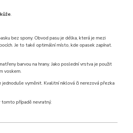
 kůže
.
pasku bez spony. Obvod pasu je délka, která je mezi
ocích. Je to také optimální místo, kde opasek zapínat.
atřeny barvou na hrany. Jako poslední vrstva je použit
lím voskem.
 jednoduše vyměnit. Kvalitní niklová či nerezová přezka
 tomto případě nevratný.