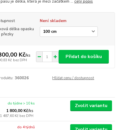
pasu je délka, která je mezi začátkem ...
celý popis
tupnost
Není skladem
ková délka opasku
 přezky
300,00 Kč
/
ks
Přidat do košíku
00,83 Kč
bez DPH
roduktu:
360026
Hlídat cenu / dostupnost
do týdne > 10 ks
Zvolit variantu
1 800,00 Kč
/
ks
1 487,60 Kč
bez DPH
do 4 týdnů
Zvolit variantu