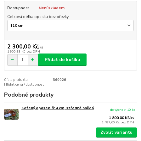
Dostupnost
Není skladem
Celková délka opasku bez přezky
2 300,00 Kč
/
ks
1 900,83 Kč
bez DPH
Přidat do košíku
Číslo produktu:
360026
Hlídat cenu / dostupnost
Podobné produkty
Kožený opasek, š: 4 cm, středně hnědá
do týdne > 10 ks
1 800,00 Kč
/
ks
1 487,60 Kč
bez DPH
Zvolit variantu