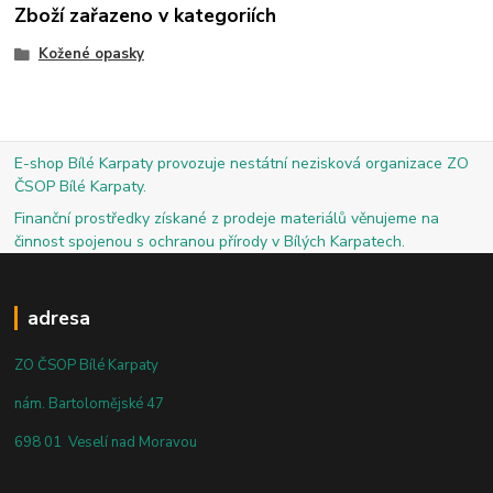
Zboží zařazeno v kategoriích
Kožené opasky
E-shop Bílé Karpaty provozuje nestátní nezisková organizace ZO
ČSOP Bílé Karpaty.
Finanční prostředky získané z prodeje materiálů věnujeme na
činnost spojenou s ochranou přírody v Bílých Karpatech.
adresa
ZO ČSOP Bílé Karpaty
nám. Bartolomějské 47
698 01 Veselí nad Moravou