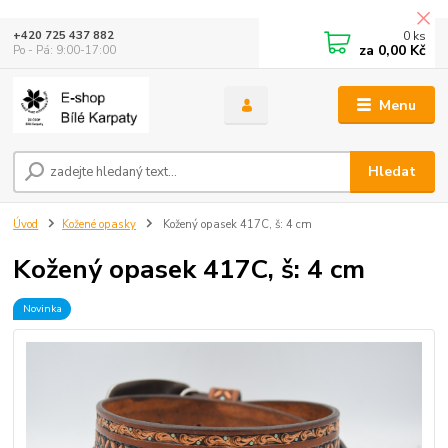
0
ks
+420 725 437 882
za
0,00 Kč
Po - Pá: 9:00-17:00
Menu
Hledat
Úvod
Kožené opasky
Kožený opasek 417C, š: 4 cm
Kožený opasek 417C, š: 4 cm
Novinka