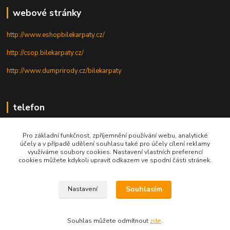
webové stránky
http://www.eshopbilekarpaty.cz/
http://csop.bilekarpaty.cz/
http://www.dumprirody.cz/bilekarpaty
telefon
+420 725 437 882
Pro základní funkčnost, zpříjemnění používání webu, analytické
účely a v případě udělení souhlasu také pro účely cílení reklamy
+420 727 880 789
využíváme soubory cookies. Nastavení vlastních preferencí
cookies můžete kdykoli upravit odkazem ve spodní části stránek.
PO - PÁ: 9 - 17
Souhlasím
Nastavení
© 2025; ZO ČSOP Bílé Karpaty
Souhlas můžete odmítnout
zde
.
Vytvořeno na
Eshop-rychle.cz