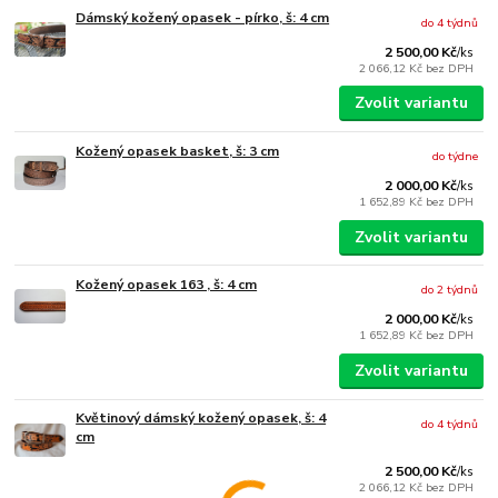
Dámský kožený opasek - pírko, š: 4 cm
do 4 týdnů
2 500,00 Kč
/
ks
2 066,12 Kč
bez DPH
Zvolit variantu
Kožený opasek basket, š: 3 cm
do týdne
2 000,00 Kč
/
ks
1 652,89 Kč
bez DPH
Zvolit variantu
Kožený opasek 163 , š: 4 cm
do 2 týdnů
2 000,00 Kč
/
ks
1 652,89 Kč
bez DPH
Zvolit variantu
Květinový dámský kožený opasek, š: 4
do 4 týdnů
cm
2 500,00 Kč
/
ks
2 066,12 Kč
bez DPH