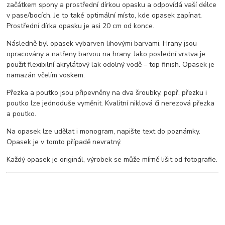
začátkem spony a prostřední dírkou opasku a odpovídá vaší délce
v pase/bocích. Je to také optimální místo, kde opasek zapínat.
Prostřední dírka opasku je asi 20 cm od konce.
Následně byl opasek vybarven lihovými barvami. Hrany jsou
opracovány a natřeny barvou na hrany. Jako poslední vrstva je
použit flexibilní akrylátový lak odolný vodě – top finish. Opasek je
namazán včelím voskem.
Přezka a poutko jsou připevněny na dva šroubky, popř. přezku i
poutko lze jednoduše vyměnit. Kvalitní niklová či nerezová přezka
a poutko.
Na opasek lze udělat i monogram, napište text do poznámky.
Opasek je v tomto případě nevratný.
Každý opasek je originál, výrobek se může mírně lišit od fotografie.