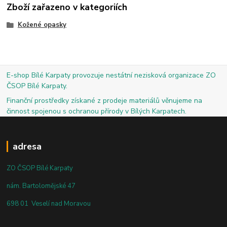
Zboží zařazeno v kategoriích
Kožené opasky
E-shop Bílé Karpaty provozuje nestátní nezisková organizace ZO
ČSOP Bílé Karpaty.
Finanční prostředky získané z prodeje materiálů věnujeme na
činnost spojenou s ochranou přírody v Bílých Karpatech.
adresa
ZO ČSOP Bílé Karpaty
nám. Bartolomějské 47
698 01 Veselí nad Moravou