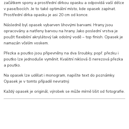
začátkem spony a prostřední dírkou opasku a odpovídá vaší délce
v pase/bocích. Je to také optimální místo, kde opasek zapínat.
Prostřední dírka opasku je asi 20 cm od konce.
Následně byl opasek vybarven lihovými barvami. Hrany jsou
opracovány a natřeny barvou na hrany. Jako poslední vrstva je
použit flexibilní akrylátový lak odolný vodě – top finish. Opasek je
namazán včelím voskem.
Přezka a poutko jsou připevněny na dva šroubky, popř. přezku i
poutko lze jednoduše vyměnit. Kvalitní niklová či nerezová přezka
a poutko.
Na opasek lze udělat i monogram, napište text do poznámky.
Opasek je v tomto případě nevratný.
Každý opasek je originál, výrobek se může mírně lišit od fotografie.