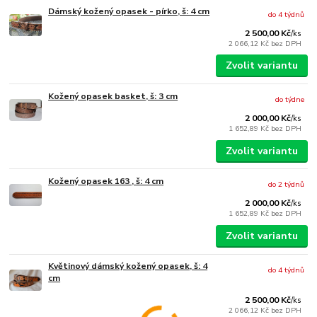
Dámský kožený opasek - pírko, š: 4 cm
do 4 týdnů
2 500,00 Kč
/
ks
2 066,12 Kč
bez DPH
Zvolit variantu
Kožený opasek basket, š: 3 cm
do týdne
2 000,00 Kč
/
ks
1 652,89 Kč
bez DPH
Zvolit variantu
Kožený opasek 163 , š: 4 cm
do 2 týdnů
2 000,00 Kč
/
ks
1 652,89 Kč
bez DPH
Zvolit variantu
Květinový dámský kožený opasek, š: 4
do 4 týdnů
cm
2 500,00 Kč
/
ks
2 066,12 Kč
bez DPH