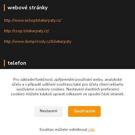
webové stránky
http://www.eshopbilekarpaty.cz/
http://csop.bilekarpaty.cz/
http://www.dumprirody.cz/bilekarpaty
telefon
+420 725 437 882
Pro základní funkčnost, zpříjemnění používání webu, analytické
účely a v případě udělení souhlasu také pro účely cílení reklamy
+420 727 880 789
využíváme soubory cookies. Nastavení vlastních preferencí
cookies můžete kdykoli upravit odkazem ve spodní části stránek.
PO - PÁ: 9 - 17
Souhlasím
Nastavení
© 2025; ZO ČSOP Bílé Karpaty
Souhlas můžete odmítnout
zde
.
Vytvořeno na
Eshop-rychle.cz