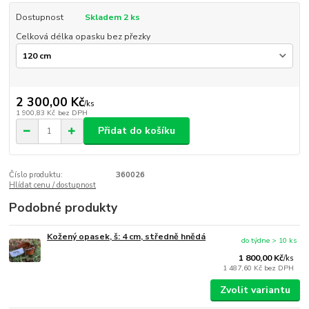
Dostupnost
Skladem 2 ks
Celková délka opasku bez přezky
2 300,00 Kč
/
ks
1 900,83 Kč
bez DPH
Přidat do košíku
Číslo produktu:
360026
Hlídat cenu / dostupnost
Podobné produkty
Kožený opasek, š: 4 cm, středně hnědá
do týdne > 10 ks
1 800,00 Kč
/
ks
1 487,60 Kč
bez DPH
Zvolit variantu