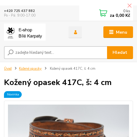
0
ks
+420 725 437 882
za
0,00 Kč
Po - Pá: 9:00-17:00
Menu
Hledat
Úvod
Kožené opasky
Kožený opasek 417C, š: 4 cm
Kožený opasek 417C, š: 4 cm
Novinka