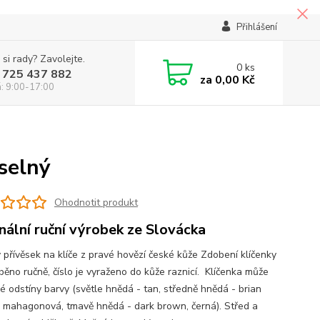
Přihlášení
 si rady? Zavolejte.
0
ks
 725 437 882
za
0,00 Kč
á: 9:00-17:00
íselný
Ohodnotit produkt
inální ruční výrobek ze Slovácka
 přívěsek na klíče z pravé hovězí české kůže Zdobení klíčenky
běno ručně, číslo je vyraženo do kůže raznicí. Klíčenka může
iné odstíny barvy (světle hnědá - tan, středně hnědá - brian
 mahagonová, tmavě hnědá - dark brown, černá). Střed a