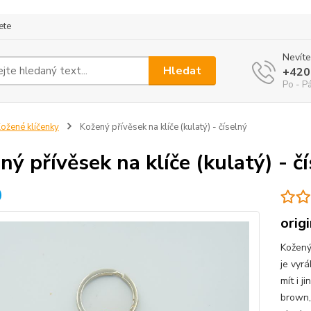
ete
Nevíte
Hledat
+420
Po - P
ožené klíčenky
Kožený přívěsek na klíče (kulatý) - číselný
ný přívěsek na klíče (kulatý) - č
orig
Kožený
je vyrá
mít i j
brown,