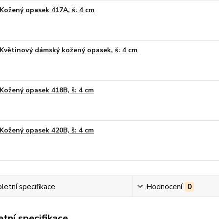
Kožený opasek 417A, š: 4 cm
Květinový dámský kožený opasek, š: 4 cm
Kožený opasek 418B, š: 4 cm
Kožený opasek 420B, š: 4 cm
etní specifikace
Hodnocení
0
tní specifikace