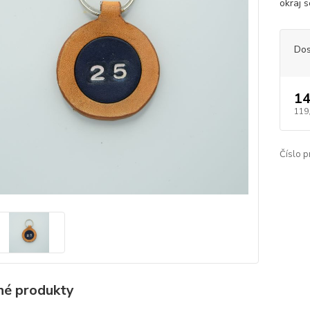
okraj s
Dos
14
119
Číslo p
é produkty