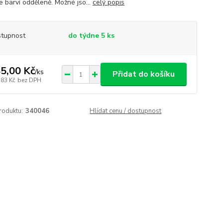
e barví odděleně. Možné jso...
celý popis
tupnost
do týdne 5 ks
5,00 Kč
/
ks
Přidat do košíku
,83 Kč
bez DPH
roduktu:
340046
Hlídat cenu / dostupnost