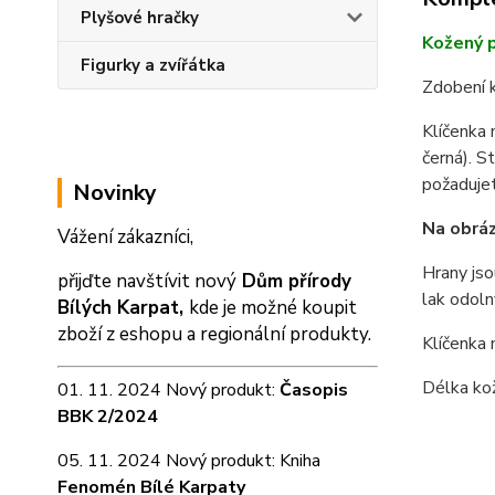
Plyšové hračky
Kožený p
Figurky a zvířátka
Zdobení k
Klíčenka 
černá). S
požaduje
Novinky
Na obráz
Vážení zákazníci,
Hrany jso
přijďte navštívit nový
Dům přírody
lak odoln
Bílých Karpat,
kde je možné koupit
zboží z eshopu a
regionální produkty.
Klíčenka 
Délka kož
01. 11. 2024 Nový produkt:
Časopis
BBK 2/2024
05. 11. 2024 Nový produkt: Kniha
Fenomén Bílé Karpaty