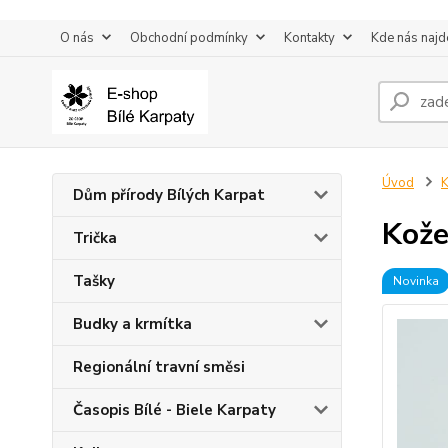
O nás
Obchodní podmínky
Kontakty
Kde nás najd
Úvod
K
Dům přírody Bílých Karpat
Kože
Trička
Tašky
Novinka
Budky a krmítka
Regionální travní směsi
Časopis Bílé - Biele Karpaty