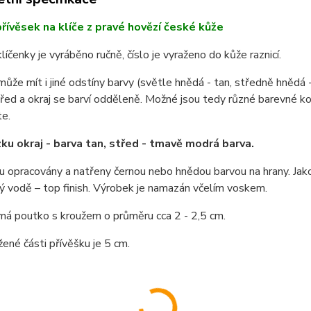
řívěsek na klíče z pravé hovězí české kůže
líčenky je vyráběno ručně, číslo je vyraženo do kůže raznicí.
může mít i jiné odstíny barvy (světle hnědá - tan, středně hněd
třed a okraj se barví odděleně. Možné jsou tedy různé barevné k
te.
ku okraj - barva tan, střed - tmavě modrá barva.
u opracovány a natřeny černou nebo hnědou barvou na hrany. Jako p
ý vodě – top finish. Výrobek je namazán včelím voskem.
má poutko s kroužem o průměru cca 2 - 2,5 cm.
ené části přívěšku je 5 cm.