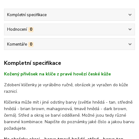
Kompletní specifikace
Hodnocení
0
Komentáře
0
Kompletní specifikace
Kožený přívěsek na klíče z pravé hovězí české kůže
Zdobení klíčenky je vyráběno ručně, obrázek je vyražen do kůže
raznicí.
Klíčenka může mít i jiné odstíny barvy (světle hnědá - tan, středně
hnědá - brian brown, mahagonová, tmavě hnědá - dark brown,
černá). Střed a okraj se barví odděleně. Možné jsou tedy různé
barevné kombinace. Napište do poznámky jaké číslo a jakou barvu
požadujete.