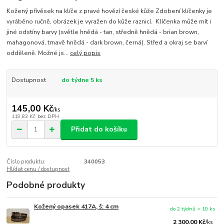
Kožený přívěsek na klíče z pravé hovězí české kůže Zdobení klíčenky je
vyráběno ručně, obrázek je vyražen do kůže raznicí. Klíčenka může mít i
jiné odstíny barvy (světle hnědá - tan, středně hnědá - brian brown,
mahagonová, tmavě hnědá - dark brown, černá). Střed a okraj se barví
odděleně. Možné js...
celý popis
Dostupnost
do týdne 5 ks
145,00 Kč
/
ks
119,83 Kč
bez DPH
Přidat do košíku
Číslo produktu:
340053
Hlídat cenu / dostupnost
Podobné produkty
Kožený opasek 417A, š: 4 cm
do 2 týdnů > 10 ks
2 300,00 Kč
/
ks