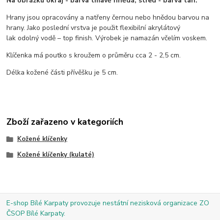
Na obrázku okraj - barva tmavě hnědá, střed - barva tan.
Hrany jsou opracovány a natřeny černou nebo hnědou barvou na
hrany. Jako poslední vrstva je použit flexibilní akrylátový
lak odolný vodě – top finish. Výrobek je namazán včelím voskem.
Klíčenka má poutko s kroužem o průměru cca 2 - 2,5 cm.
Délka kožené části přívěšku je 5 cm.
Zboží zařazeno v kategoriích
Kožené klíčenky
Kožené klíčenky (kulaté)
E-shop Bílé Karpaty provozuje nestátní nezisková organizace ZO
ČSOP Bílé Karpaty.