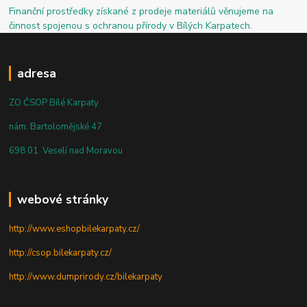
Finanční prostředky získané z prodeje materiálů věnujeme na
činnost spojenou s ochranou přírody v Bílých Karpatech.
adresa
ZO ČSOP Bílé Karpaty
nám. Bartolomějské 47
698 01 Veselí nad Moravou
webové stránky
http://www.eshopbilekarpaty.cz/
http://csop.bilekarpaty.cz/
http://www.dumprirody.cz/bilekarpaty