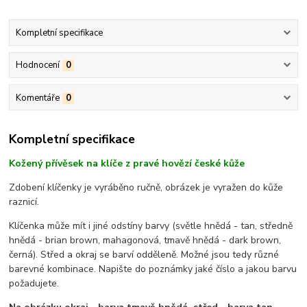
Kompletní specifikace
Hodnocení
0
Komentáře
0
Kompletní specifikace
Kožený přívěsek na klíče z pravé hovězí české kůže
Zdobení klíčenky je vyráběno ručně, obrázek je vyražen do kůže
raznicí.
Klíčenka může mít i jiné odstíny barvy (světle hnědá - tan, středně
hnědá - brian brown, mahagonová, tmavě hnědá - dark brown,
černá). Střed a okraj se barví odděleně. Možné jsou tedy různé
barevné kombinace. Napište do poznámky jaké číslo a jakou barvu
požadujete.