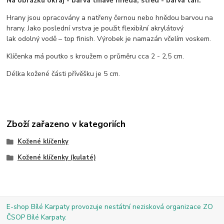
Na obrázku okraj - barva tmavě hnědá, střed - barva tan.
Hrany jsou opracovány a natřeny černou nebo hnědou barvou na
hrany. Jako poslední vrstva je použit flexibilní akrylátový
lak odolný vodě – top finish. Výrobek je namazán včelím voskem.
Klíčenka má poutko s kroužem o průměru cca 2 - 2,5 cm.
Délka kožené části přívěšku je 5 cm.
Zboží zařazeno v kategoriích
Kožené klíčenky
Kožené klíčenky (kulaté)
E-shop Bílé Karpaty provozuje nestátní nezisková organizace ZO
ČSOP Bílé Karpaty.