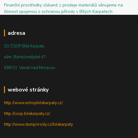
Finanční prostředky získané z prodeje materiálů věnujeme na
činnost spojenou s ochranou přírody v Bílých Karpatech.
adresa
ZO ČSOP Bílé Karpaty
nám. Bartolomějské 47
698 01 Veselí nad Moravou
webové stránky
http://www.eshopbilekarpaty.cz/
http://csop.bilekarpaty.cz/
http://www.dumprirody.cz/bilekarpaty