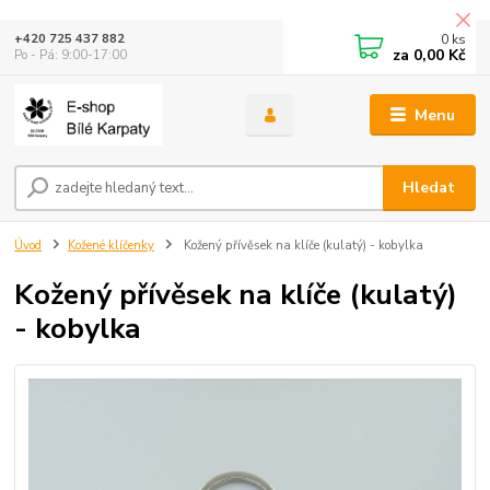
0
ks
+420 725 437 882
za
0,00 Kč
Po - Pá: 9:00-17:00
Menu
Hledat
Úvod
Kožené klíčenky
Kožený přívěsek na klíče (kulatý) - kobylka
Kožený přívěsek na klíče (kulatý)
- kobylka