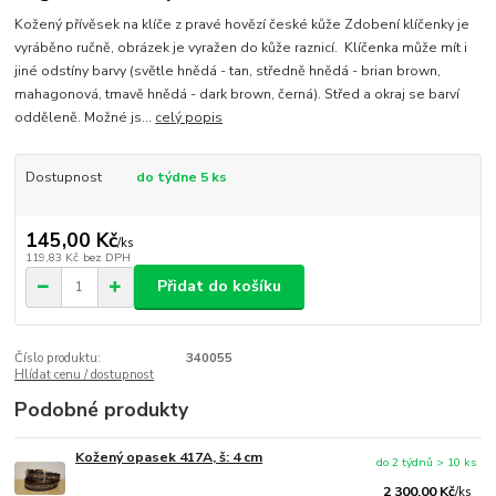
Kožený přívěsek na klíče z pravé hovězí české kůže Zdobení klíčenky je
vyráběno ručně, obrázek je vyražen do kůže raznicí. Klíčenka může mít i
jiné odstíny barvy (světle hnědá - tan, středně hnědá - brian brown,
mahagonová, tmavě hnědá - dark brown, černá). Střed a okraj se barví
odděleně. Možné js...
celý popis
Dostupnost
do týdne 5 ks
145,00 Kč
/
ks
119,83 Kč
bez DPH
Přidat do košíku
Číslo produktu:
340055
Hlídat cenu / dostupnost
Podobné produkty
Kožený opasek 417A, š: 4 cm
do 2 týdnů > 10 ks
2 300,00 Kč
/
ks