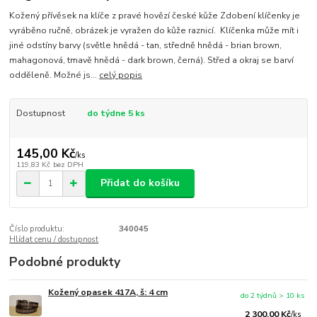
Kožený přívěsek na klíče z pravé hovězí české kůže Zdobení klíčenky je
vyráběno ručně, obrázek je vyražen do kůže raznicí. Klíčenka může mít i
jiné odstíny barvy (světle hnědá - tan, středně hnědá - brian brown,
mahagonová, tmavě hnědá - dark brown, černá). Střed a okraj se barví
odděleně. Možné js...
celý popis
Dostupnost
do týdne 5 ks
145,00 Kč
/
ks
119,83 Kč
bez DPH
Přidat do košíku
Číslo produktu:
340045
Hlídat cenu / dostupnost
Podobné produkty
Kožený opasek 417A, š: 4 cm
do 2 týdnů > 10 ks
2 300,00 Kč
/
ks