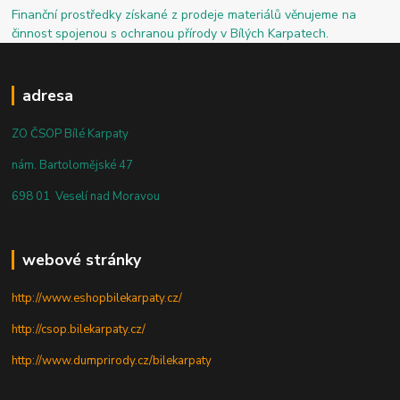
Finanční prostředky získané z prodeje materiálů věnujeme na
činnost spojenou s ochranou přírody v Bílých Karpatech.
adresa
ZO ČSOP Bílé Karpaty
nám. Bartolomějské 47
698 01 Veselí nad Moravou
webové stránky
http://www.eshopbilekarpaty.cz/
http://csop.bilekarpaty.cz/
http://www.dumprirody.cz/bilekarpaty