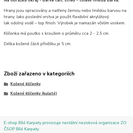
Na obrázku okraj - barva tan, střed - tmavě hnědá barva.
Hrany jsou opracovány a natřeny černou nebo hnědou barvou na
hrany. Jako poslední vrstva je použit flexibilní akrylátový
lak odolný vodě – top finish. Výrobek je namazán včelím voskem.
Klíčenka má poutko s kroužem o průměru cca 2 - 2,5 cm.
Délka kožené části přívěšku je 5 cm.
Zboží zařazeno v kategoriích
Kožené klíčenky
Kožené klíčenky (kulaté)
E-shop Bílé Karpaty provozuje nestátní nezisková organizace ZO
ČSOP Bílé Karpaty.