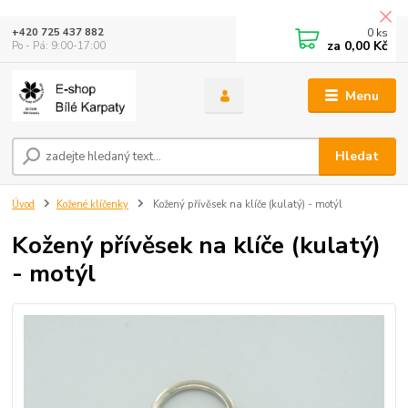
0
ks
+420 725 437 882
za
0,00 Kč
Po - Pá: 9:00-17:00
Menu
Hledat
Úvod
Kožené klíčenky
Kožený přívěsek na klíče (kulatý) - motýl
Kožený přívěsek na klíče (kulatý)
- motýl