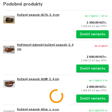
Podobné produkty
Kožený opasek 417A, š: 4 cm
do 2 týdnů > 10 ks
2 300,00 Kč
/
ks
1 900,83 Kč
bez DPH
Zvolit variantu
Květinový dámský kožený opasek, š: 4
do 4 týdnů
cm
2 500,00 Kč
/
ks
2 066,12 Kč
bez DPH
Zvolit variantu
Kožený opasek 418B, š: 4 cm
do 2 týdnů 3 ks
2 000,00 Kč
/
ks
1 652,89 Kč
bez DPH
Zvolit variantu
Kožený opasek 420B, š: 4 cm
do 2 týdnů 8 ks