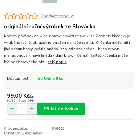
Ohodnotit produkt
originální ruční výrobek ze Slovácka
Kožený přívěsek na klíče z pravé hovězí české kůže Zdobení klíčenky je
vyráběno ručně, obrázek je vyražen do kůže raznicí. Klíčenka může mít i
jiný odstín barvy (světle hnědá - tan, středně hnědá - brian brown,
mahagonová, tmavě hnědá - dark brown, černá). Taktéž klíčenka může
být bez barevného okr...
celý popis
Dostupnost
do týdne 5 ks
99,00 Kč
/
ks
81,82 Kč
bez DPH
Přidat do košíku
Číslo produktu:
340026
Hlídat cenu / dostupnost