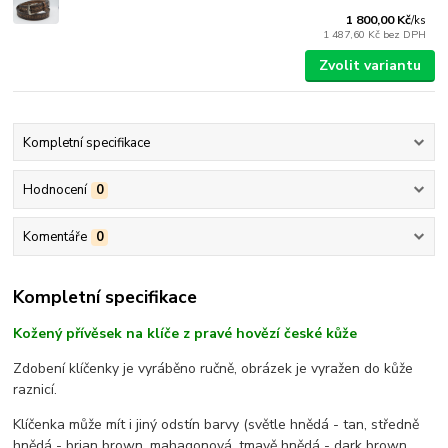
1 800,00 Kč
/
ks
1 487,60 Kč
bez DPH
Zvolit variantu
Kompletní specifikace
Hodnocení
0
Komentáře
0
Kompletní specifikace
Kožený přívěsek na klíče z pravé hovězí české kůže
Zdobení klíčenky je vyráběno ručně, obrázek je vyražen do kůže
raznicí.
Klíčenka může mít i jiný odstín barvy (světle hnědá - tan, středně
hnědá - brian brown, mahagonová, tmavě hnědá - dark brown,