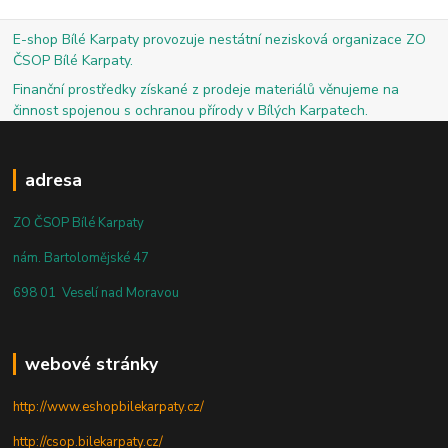
E-shop Bílé Karpaty provozuje nestátní nezisková organizace ZO
ČSOP Bílé Karpaty.
Finanční prostředky získané z prodeje materiálů věnujeme na
činnost spojenou s ochranou přírody v Bílých Karpatech.
adresa
ZO ČSOP Bílé Karpaty
nám. Bartolomějské 47
698 01 Veselí nad Moravou
webové stránky
http://www.eshopbilekarpaty.cz/
http://csop.bilekarpaty.cz/