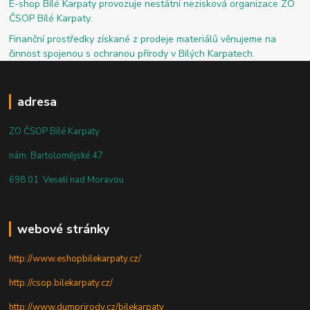
E-shop Bílé Karpaty provozuje nestátní nezisková organizace ZO
ČSOP Bílé Karpaty.
Finanční prostředky získané z prodeje materiálů věnujeme na
činnost spojenou s ochranou přírody v Bílých Karpatech.
adresa
ZO ČSOP Bílé Karpaty
nám. Bartolomějské 47
698 01 Veselí nad Moravou
webové stránky
http://www.eshopbilekarpaty.cz/
http://csop.bilekarpaty.cz/
http://www.dumprirody.cz/bilekarpaty