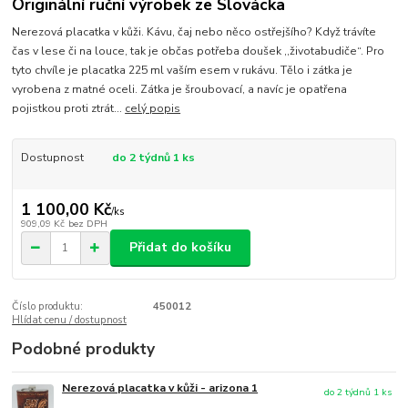
Originální ruční výrobek ze Slovácka
Nerezová placatka v kůži. Kávu, čaj nebo něco ostřejšího? Když trávíte
čas v lese či na louce, tak je občas potřeba doušek ,,životabudiče“. Pro
tyto chvíle je placatka 225 ml vaším esem v rukávu. Tělo i zátka je
vyrobena z matné oceli. Zátka je šroubovací, a navíc je opatřena
pojistkou proti ztrát...
celý popis
Dostupnost
do 2 týdnů 1 ks
1 100,00 Kč
/
ks
909,09 Kč
bez DPH
Přidat do košíku
Číslo produktu:
450012
Hlídat cenu / dostupnost
Podobné produkty
Nerezová placatka v kůži - arizona 1
do 2 týdnů 1 ks