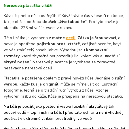
Nerezová placatka v kůži.
Kávu, čaj nebo něco ostřejšího? Když trávíte čas v lese či na louce,
tak je občas potřeba
doušek ,,životabudiče“
. Pro tyto chvíle je
placatka 225 ml vaším esem v rukávu.
Tělo i zátka je vyrobena
z matné
oceli
.
Zátka je šroubovací
, a
navíc je opatřena
pojistkou proti ztrátě
, což jistě oceníte, když
ve vás zmizí celý obsah lahve. Výhodou jsou
kompaktní
rozměry
, které zbytečně neupozorňují lidi kolem vás a umožňují
skryté nošení
. Nerezová placatice je vyrobena ze zdravotně
nezávadné nerezové oceli.
Placatka je potažena obalem z pravé hovězí kůže. Jednáse o
ruční
výrobu,
každý kus je
originál
, může se mírně lišit od ilustrační
fotografie. Jedná se o tradiční ruční výrobu z kůže. Vzor je
vytvořen ražbu do kůže. Kůže je přilepena na nerezovou placatici.
Na kůži je použit jako poslední vrstva flexibilní akrylátový lak
odolný vodě – top finish na kůži. I přes tuto ochranu není vhodné ji
používat v extrémně vlhkém prostředí tj. ve vodě.
Použitá barva kůže: středně hnědá (brian brown Eco Flo) a přírodní