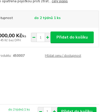
e opatřena pojistkou proti ztrát...
celý popis
tupnost
do 2 týdnů 1 ks
000,00 Kč
/
ks
Přidat do košíku
,45 Kč
bez DPH
roduktu:
450007
Hlídat cenu / dostupnost
do 2 týdnů 1 ks
Přidat do košíku