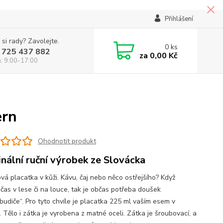
Přihlášení
 si rady? Zavolejte.
0
ks
 725 437 882
za
0,00 Kč
á: 9:00-17:00
ern
Ohodnotit produkt
inální ruční výrobek ze Slovácka
vá placatka v kůži. Kávu, čaj nebo něco ostřejšího? Když
 čas v lese či na louce, tak je občas potřeba doušek
abudiče“. Pro tyto chvíle je placatka 225 ml vaším esem v
 Tělo i zátka je vyrobena z matné oceli. Zátka je šroubovací, a