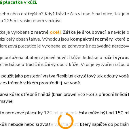
 placatka v kůži.
 nebo něco ostřejšího? Když trávíte čas v lese či na louce, tak j
ka 225 ml vaším esem v rukávu.
tka je vyrobena
z matné
oceli
.
Zátka je šroubovací
, a navíc je
izí celý obsah lahve. Výhodou jsou
kompaktní rozměry
, které 
Nerezová placatice je vyrobena ze zdravotně nezávadné nerezové
je potažena obalem z pravé hovězí kůže. Jednáse o
ruční výrobu
e. Jedná se o tradiční ruční výrobu z kůže. Vzor je vytvořen ražbu 
e použit jako poslední vrstva flexibilní akrylátový lak odolný vodě 
v extrémně vlhkém prostředí tj. ve vodě.
arva kůže: středně hnědá (brian brown Eco Flo) a přírodní hnědá k
mavne.
o nerezové placatky 170 ml je orientační a může být od 150 ml
kůži nebude nebo si zvolte vlastní text, který napište do pozná