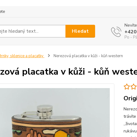
ete
Nevíte
Hledat
+420
Po - P
rnky, sklenice a placatky
Nerezová placatka v kůži - kůň western
zová placatka v kůži - kůň west
Orig
Nerezo
trávíte
,,život
rukávu.