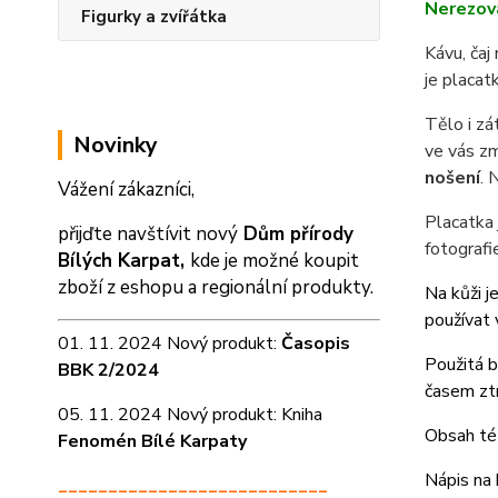
Nerezová
Figurky a zvířátka
Kávu, čaj
je placat
Tělo i zá
Novinky
ve vás zm
nošení
. 
Vážení zákazníci,
Placatka 
přijďte navštívit nový
Dům přírody
fotografi
Bílých Karpat,
kde je možné koupit
zboží z eshopu a
regionální produkty.
Na kůži j
používat 
01. 11. 2024 Nový produkt:
Časopis
Použitá b
BBK 2/2024
časem zt
05. 11. 2024 Nový produkt: Kniha
Obsah tét
Fenomén Bílé Karpaty
Nápis na 
___________________________