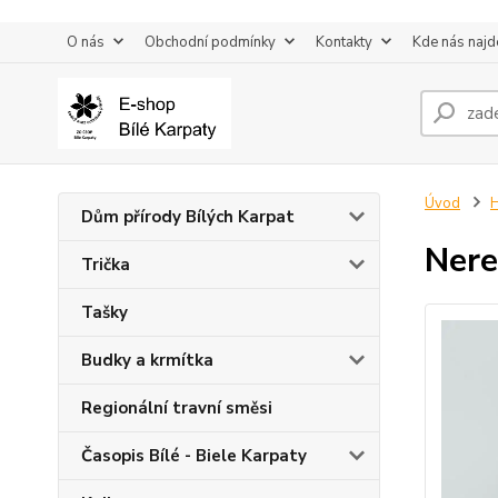
O nás
Obchodní podmínky
Kontakty
Kde nás najd
Úvod
H
Dům přírody Bílých Karpat
Nere
Trička
Tašky
Budky a krmítka
Regionální travní směsi
Časopis Bílé - Biele Karpaty