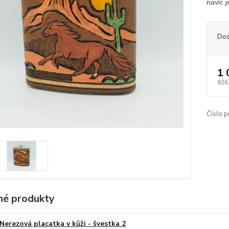
navíc j
Dos
1 
826
Číslo p
é produkty
Nerezová placatka v kůži - švestka 2