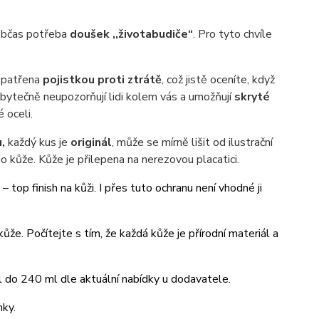
e občas potřeba
doušek ,,životabudiče“
. Pro tyto chvíle
 opatřena
pojistkou proti ztrátě
, což jistě oceníte, když
zbytečně neupozorňují lidi kolem vás a umožňují
skryté
 oceli.
,
každý kus je
originál
, může se mírně lišit od ilustrační
do kůže. Kůže je přilepena na nerezovou placatici.
– top finish na kůži. I přes tuto ochranu není vhodné ji
ůže. Počítejte s tím, že každá kůže je přírodní materiál a
 do 240 ml dle aktuální nabídky u dodavatele.
mky.