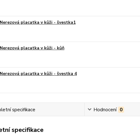
Nerezová placatka v kůži - švestka1
Nerezová placatka v kůži - kůň
Nerezová placatka v kůži - švestka 4
etní specifikace
Hodnocení
0
tní specifikace