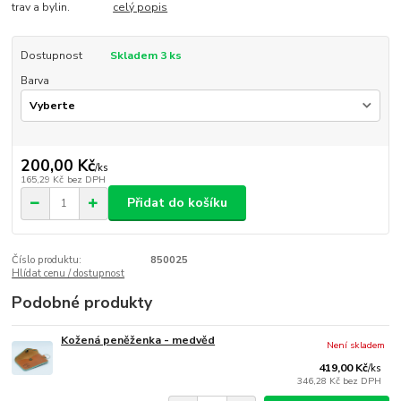
trav a bylin.
celý popis
Dostupnost
Skladem 3 ks
Barva
200,00 Kč
/
ks
165,29 Kč
bez DPH
Přidat do košíku
Číslo produktu:
850025
Hlídat cenu / dostupnost
Podobné produkty
Kožená peněženka - medvěd
Není skladem
419,00 Kč
/
ks
346,28 Kč
bez DPH