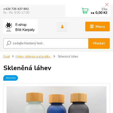
0
ks
+420 725 437 882
za
0,00 Kč
Po - Pá: 9:00-17:00
Menu
Hledat
Úvod
Hrnky, sklenice a placatky
Skleněná láhev
Skleněná láhev
Novinka