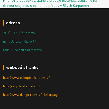
Finanční prostředky získané z prodeje materiálů věnujeme na
činnost spojenou s ochranou přírody v Bílých Karpatech.
adresa
ZO ČSOP Bílé Karpaty
nám. Bartolomějské 47
698 01 Veselí nad Moravou
webové stránky
http://www.eshopbilekarpaty.cz/
http://csop.bilekarpaty.cz/
http://www.dumprirody.cz/bilekarpaty