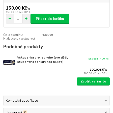
150,00 Kč
/
ks
150,00 Kč
bez DPH
Přidat do košíku
Číslo produktu:
630000
Hlídat cenu / dostupnost
Podobné produkty
Vstupenka pro jednoho (pro děti,
Skladem > 10 ks
studenty a seniory nad 65 let)
100,00 Kč
/
ks
100,00 Kč
bez DPH
Zvolit variantu
Kompletní specifikace
Hodnocení
0