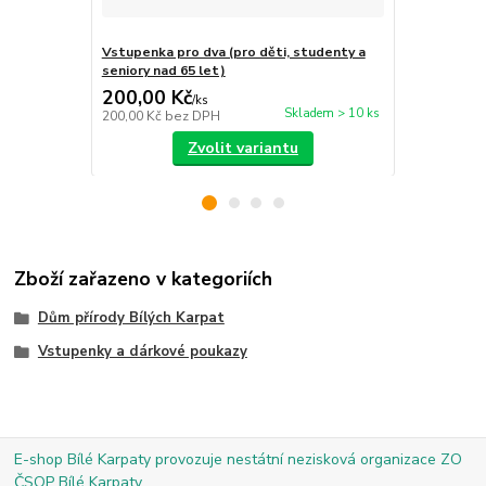
Vstupenka pro dva (pro děti, studenty a
Vstupenka p
seniory nad 65 let)
studenty a s
200,00 Kč
100,00 K
/
ks
Skladem > 10 ks
200,00 Kč
bez DPH
100,00 Kč
be
Zvolit variantu
Zboží zařazeno v kategoriích
Dům přírody Bílých Karpat
Vstupenky a dárkové poukazy
E-shop Bílé Karpaty provozuje nestátní nezisková organizace ZO
ČSOP Bílé Karpaty.