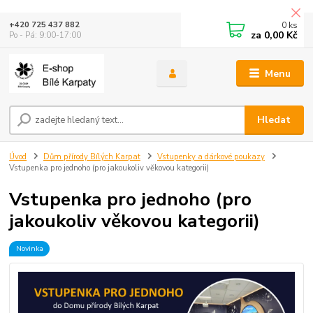
0
ks
+420 725 437 882
za
0,00 Kč
Po - Pá: 9:00-17:00
Menu
Hledat
Úvod
Dům přírody Bílých Karpat
Vstupenky a dárkové poukazy
Vstupenka pro jednoho (pro jakoukoliv věkovou kategorii)
Vstupenka pro jednoho (pro
jakoukoliv věkovou kategorii)
Novinka