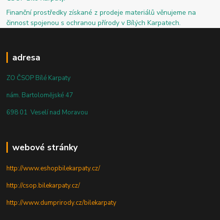
Finanční prostředky získané z prodeje materiálů věnujeme na
činnost spojenou s ochranou přírody v Bílých Karpatech.
adresa
ZO ČSOP Bílé Karpaty
nám. Bartolomějské 47
698 01 Veselí nad Moravou
webové stránky
http://www.eshopbilekarpaty.cz/
http://csop.bilekarpaty.cz/
http://www.dumprirody.cz/bilekarpaty