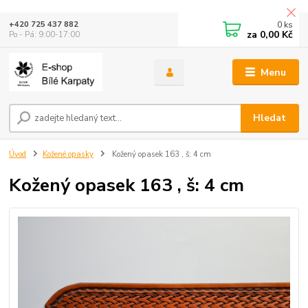
0
ks
+420 725 437 882
za
0,00 Kč
Po - Pá: 9:00-17:00
Menu
Hledat
Úvod
Kožené opasky
Kožený opasek 163 , š: 4 cm
Kožený opasek 163 , š: 4 cm