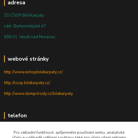
adresa
ZO ČSOP Bílé Karpaty
nám. Bartolomějské 47
698 01 Veselí nad Moravou
webové stránky
http://www.eshopbilekarpaty.cz/
http://csop.bilekarpaty.cz/
http://www.dumprirody.cz/bilekarpaty
telefon
+420 725 437 882
Pro základní funkčnost, zpříjemnění používání webu, analytické
účely a v případě udělení souhlasu také pro účely cílení reklamy