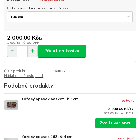
Celková délka opasku bez přezky
2 000,00 Kč
/
ks
1 652,89 Kč
bez DPH
Přidat do košíku
Číslo produktu:
360012
Hlídat cenu / dostupnost
Podobné produkty
Kožený opasek basket, š: 3 cm
do týdne
2 000,00 Kč
/
ks
1 652,89 Kč
bez DPH
Zvolit variantu
Kožený opasek 163 , š: 4 cm
do 2 týdnů