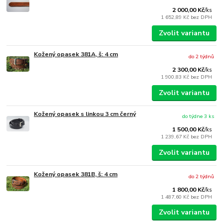
2 000,00 Kč
/
ks
1 652,89 Kč
bez DPH
Zvolit variantu
Kožený opasek 381A, š: 4 cm
do 2 týdnů
2 300,00 Kč
/
ks
1 900,83 Kč
bez DPH
Zvolit variantu
Kožený opasek s linkou 3 cm černý
do týdne 3 ks
1 500,00 Kč
/
ks
1 239,67 Kč
bez DPH
Zvolit variantu
Kožený opasek 381B, š: 4 cm
do 2 týdnů
1 800,00 Kč
/
ks
1 487,60 Kč
bez DPH
Zvolit variantu