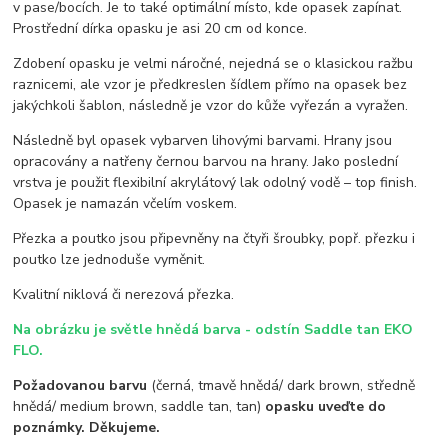
v pase/bocích. Je to také optimální místo, kde opasek zapínat.
Prostřední dírka opasku je asi 20 cm od konce.
Zdobení opasku je velmi náročné, nejedná se o klasickou ražbu
raznicemi, ale vzor je předkreslen šídlem přímo na opasek bez
jakýchkoli šablon, následně je vzor do kůže vyřezán a vyražen.
Následně byl opasek vybarven lihovými barvami. Hrany jsou
opracovány a natřeny černou barvou na hrany. Jako poslední
vrstva je použit flexibilní akrylátový lak odolný vodě – top finish.
Opasek je namazán včelím voskem.
Přezka a poutko jsou připevněny na čtyři šroubky, popř. přezku i
poutko lze jednoduše vyměnit.
Kvalitní niklová či nerezová přezka.
Na obrázku je světle hnědá barva - odstín Saddle tan EKO
FLO.
Požadovanou barvu
(černá, tmavě hnědá/ dark brown, středně
hnědá/ medium brown, saddle tan, tan)
opasku uveďte do
poznámky. Děkujeme.