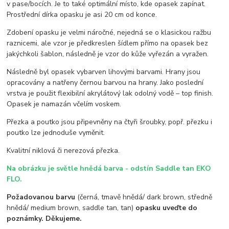
v pase/bocích. Je to také optimální místo, kde opasek zapínat.
Prostřední dírka opasku je asi 20 cm od konce.
Zdobení opasku je velmi náročné, nejedná se o klasickou ražbu
raznicemi, ale vzor je předkreslen šídlem přímo na opasek bez
jakýchkoli šablon, následně je vzor do kůže vyřezán a vyražen.
Následně byl opasek vybarven lihovými barvami. Hrany jsou
opracovány a natřeny černou barvou na hrany. Jako poslední
vrstva je použit flexibilní akrylátový lak odolný vodě – top finish.
Opasek je namazán včelím voskem.
Přezka a poutko jsou připevněny na čtyři šroubky, popř. přezku i
poutko lze jednoduše vyměnit.
Kvalitní niklová či nerezová přezka.
Na obrázku je světle hnědá barva - odstín Saddle tan EKO
FLO.
Požadovanou barvu
(černá, tmavě hnědá/ dark brown, středně
hnědá/ medium brown, saddle tan, tan)
opasku uveďte do
poznámky. Děkujeme.