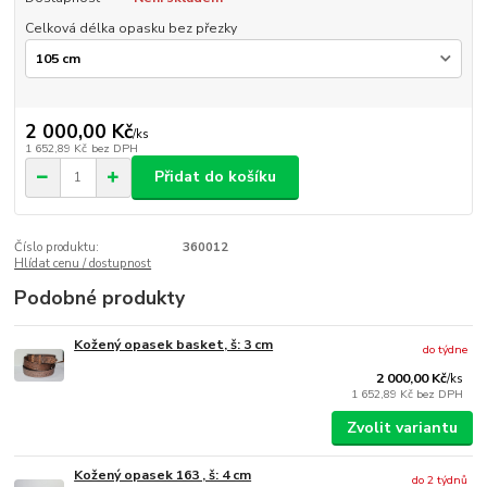
Celková délka opasku bez přezky
2 000,00 Kč
/
ks
1 652,89 Kč
bez DPH
Přidat do košíku
Číslo produktu:
360012
Hlídat cenu / dostupnost
Podobné produkty
Kožený opasek basket, š: 3 cm
do týdne
2 000,00 Kč
/
ks
1 652,89 Kč
bez DPH
Zvolit variantu
Kožený opasek 163 , š: 4 cm
do 2 týdnů