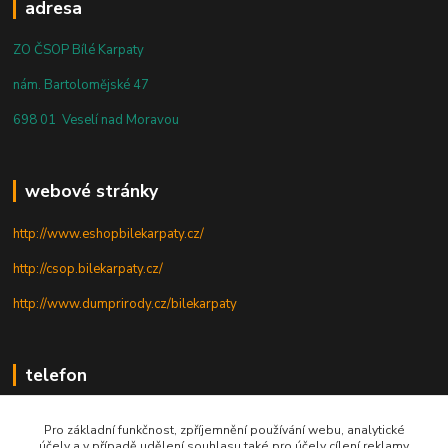
adresa
ZO ČSOP Bílé Karpaty
nám. Bartolomějské 47
698 01 Veselí nad Moravou
webové stránky
http://www.eshopbilekarpaty.cz/
http://csop.bilekarpaty.cz/
http://www.dumprirody.cz/bilekarpaty
telefon
+420 725 437 882
Pro základní funkčnost, zpříjemnění používání webu, analytické
účely a v případě udělení souhlasu také pro účely cílení reklamy