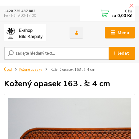
0
ks
+420 725 437 882
za
0,00 Kč
Po - Pá: 9:00-17:00
Menu
Hledat
Úvod
Kožené opasky
Kožený opasek 163 , š: 4 cm
Kožený opasek 163 , š: 4 cm