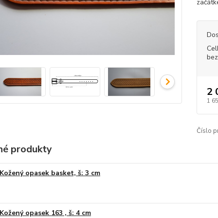
začátk
Dos
Cel
bez
2 
1 6
Číslo p
é produkty
Kožený opasek basket, š: 3 cm
Kožený opasek 163 , š: 4 cm