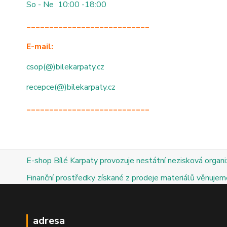
So - Ne 10:00 -18:00
___________________________
E-mail:
csop(@)bilekarpaty.cz
recepce(@)bilekarpaty.cz
___________________________
E-shop Bílé Karpaty provozuje nestátní nezisková organ
Finanční prostředky získané z prodeje materiálů věnujeme
adresa