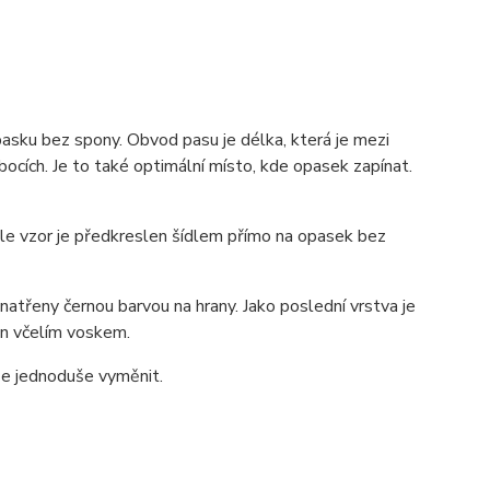
pasku bez spony. Obvod pasu je délka, která je mezi
ocích. Je to také optimální místo, kde opasek zapínat.
 ale vzor je předkreslen šídlem přímo na opasek bez
atřeny černou barvou na hrany. Jako poslední vrstva je
zán včelím voskem.
lze jednoduše vyměnit.