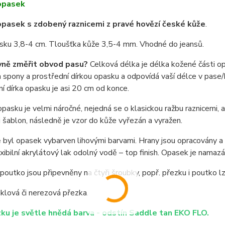
opasek
pasek s zdobený raznicemi z pravé hovězí české kůže
.
asku 3,8-4 cm. Tloušťka kůže 3,5-4 mm. Vhodné do jeansů.
vně změřit obvod pasu?
Celková délka je délka kožené části o
spony a prostřední dírkou opasku a odpovídá vaší délce v pase/b
í dírka opasku je asi 20 cm od konce.
pasku je velmi náročné, nejedná se o klasickou ražbu raznicemi,
i šablon, následně je vzor do kůže vyřezán a vyražen.
byl opasek vybarven lihovými barvami. Hrany jsou opracovány a n
exibilní akrylátový lak odolný vodě – top finish. Opasek je nama
poutko jsou připevněny na čtyři šroubky, popř. přezku i poutko 
niklová či nerezová přezka.
ku je světle hnědá barva - odstín Saddle tan EKO FLO.