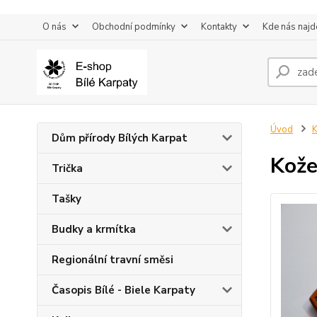
O nás
Obchodní podmínky
Kontakty
Kde nás najd
Úvod
K
Dům přírody Bílých Karpat
Kože
Trička
Tašky
Budky a krmítka
Regionální travní směsi
Časopis Bílé - Biele Karpaty