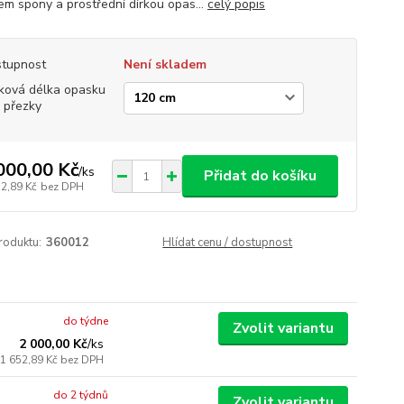
em spony a prostřední dírkou opas...
celý popis
tupnost
Není skladem
ková délka opasku
 přezky
000,00 Kč
/
ks
Přidat do košíku
52,89 Kč
bez DPH
roduktu:
360012
Hlídat cenu / dostupnost
do týdne
Zvolit variantu
2 000,00 Kč
/
ks
1 652,89 Kč
bez DPH
do 2 týdnů
Zvolit variantu