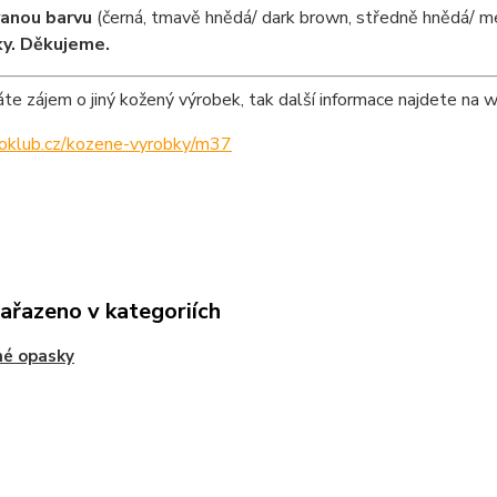
anou barvu
(černá, tmavě hnědá/ dark brown, středně hnědá/ me
y. Děkujeme.
e zájem o jiný kožený výrobek, tak další informace najdete na 
ipoklub.cz/kozene-vyrobky/m37
zařazeno v kategoriích
né opasky