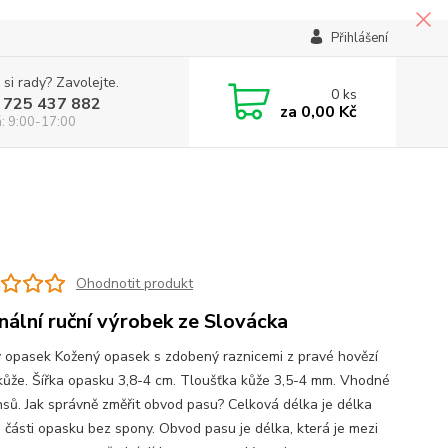
Přihlášení
 si rady? Zavolejte.
0
ks
 725 437 882
za
0,00 Kč
á: 9:00-17:00
Ohodnotit produkt
inální ruční výrobek ze Slovácka
 opasek Kožený opasek s zdobený raznicemi z pravé hovězí
kůže. Šířka opasku 3,8-4 cm. Tloušťka kůže 3,5-4 mm. Vhodné
nsů. Jak správně změřit obvod pasu? Celková délka je délka
 části opasku bez spony. Obvod pasu je délka, která je mezi