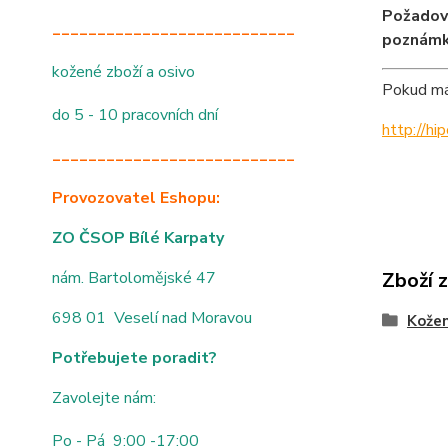
Požadov
___________________________
poznámk
kožené zboží a osivo
Pokud mát
do 5 - 10 pracovních dní
http://h
___________________________
Provozovatel Eshopu:
ZO ČSOP Bílé Karpaty
nám. Bartolomějské 47
Zboží 
698 01 Veselí nad Moravou
Kože
Potřebujete poradit?
Zavolejte nám:
Po - Pá 9:00 -17:00