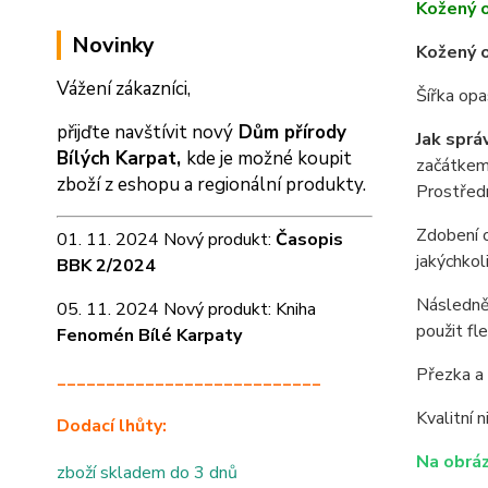
Kožený 
Novinky
Kožený o
Vážení zákazníci,
Šířka op
přijďte navštívit nový
Dům přírody
Jak sprá
Bílých Karpat,
kde je možné koupit
začátkem 
zboží z eshopu a
regionální produkty.
Prostředn
Zdobení o
01. 11. 2024 Nový produkt:
Časopis
jakýchkol
BBK 2/2024
Následně 
05. 11. 2024 Nový produkt: Kniha
použit fl
Fenomén Bílé Karpaty
Přezka a 
___________________________
Kvalitní 
Dodací lhůty:
Na obráz
zboží skladem do 3 dnů