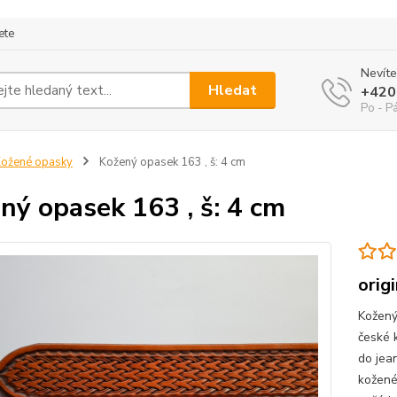
ete
Nevíte
Hledat
+420
Po - P
ožené opasky
Kožený opasek 163 , š: 4 cm
ný opasek 163 , š: 4 cm
orig
Kožený
české 
do jea
kožené