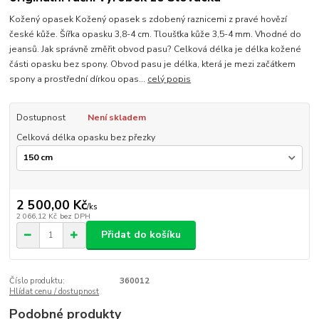
Kožený opasek Kožený opasek s zdobený raznicemi z pravé hovězí
české kůže. Šířka opasku 3,8-4 cm. Tloušťka kůže 3,5-4 mm. Vhodné do
jeansů. Jak správně změřit obvod pasu? Celková délka je délka kožené
části opasku bez spony. Obvod pasu je délka, která je mezi začátkem
spony a prostřední dírkou opas...
celý popis
Dostupnost
Není skladem
Celková délka opasku bez přezky
2 500,00 Kč
/
ks
2 066,12 Kč
bez DPH
Přidat do košíku
Číslo produktu:
360012
Hlídat cenu / dostupnost
Podobné produkty