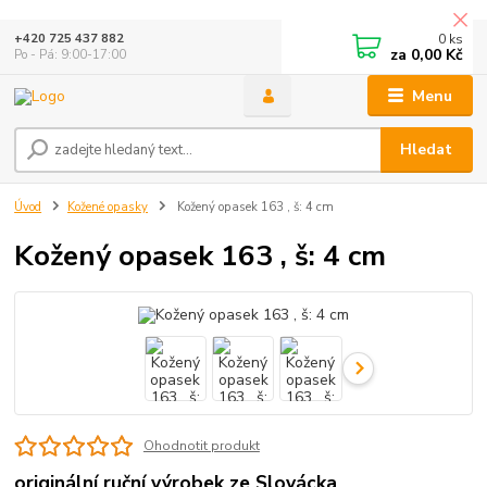
0
ks
+420 725 437 882
za
0,00 Kč
Po - Pá: 9:00-17:00
Menu
Hledat
Úvod
Kožené opasky
Kožený opasek 163 , š: 4 cm
Kožený opasek 163 , š: 4 cm
Ohodnotit produkt
originální ruční výrobek ze Slovácka