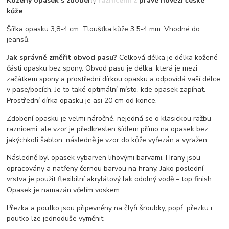
Kožený opasek s zdobený raznicemi z pravé hovězí české
kůže
.
Šířka opasku 3,8-4 cm. Tloušťka kůže 3,5-4 mm. Vhodné do
jeansů.
Jak správně změřit obvod pasu?
Celková délka je délka kožené
části opasku bez spony. Obvod pasu je délka, která je mezi
začátkem spony a prostřední dírkou opasku a odpovídá vaší délce
v pase/bocích. Je to také optimální místo, kde opasek zapínat.
Prostřední dírka opasku je asi 20 cm od konce.
Zdobení opasku je velmi náročné, nejedná se o klasickou ražbu
raznicemi, ale vzor je předkreslen šídlem přímo na opasek bez
jakýchkoli šablon, následně je vzor do kůže vyřezán a vyražen.
Následně byl opasek vybarven lihovými barvami. Hrany jsou
opracovány a natřeny černou barvou na hrany. Jako poslední
vrstva je použit flexibilní akrylátový lak odolný vodě – top finish.
Opasek je namazán včelím voskem.
Přezka a poutko jsou připevněny na čtyři šroubky, popř. přezku i
poutko lze jednoduše vyměnit.