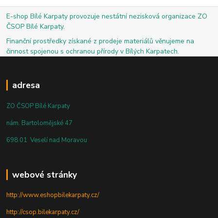
E-shop Bílé Karpaty provozuje nestátní nezisková organizace ZO
ČSOP Bílé Karpaty.
Finanční prostředky získané z prodeje materiálů věnujeme na
činnost spojenou s ochranou přírody v Bílých Karpatech.
adresa
ZO ČSOP Bílé Karpaty
nám. Bartolomějské 47
698 01 Veselí nad Moravou
webové stránky
http://www.eshopbilekarpaty.cz/
http://csop.bilekarpaty.cz/