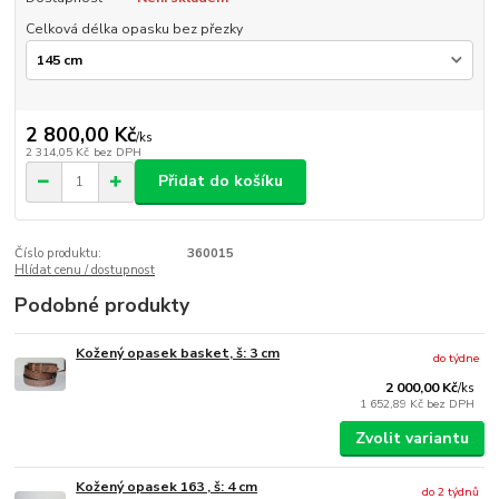
Celková délka opasku bez přezky
2 800,00 Kč
/
ks
2 314,05 Kč
bez DPH
Přidat do košíku
Číslo produktu:
360015
Hlídat cenu / dostupnost
Podobné produkty
Kožený opasek basket, š: 3 cm
do týdne
2 000,00 Kč
/
ks
1 652,89 Kč
bez DPH
Zvolit variantu
Kožený opasek 163 , š: 4 cm
do 2 týdnů