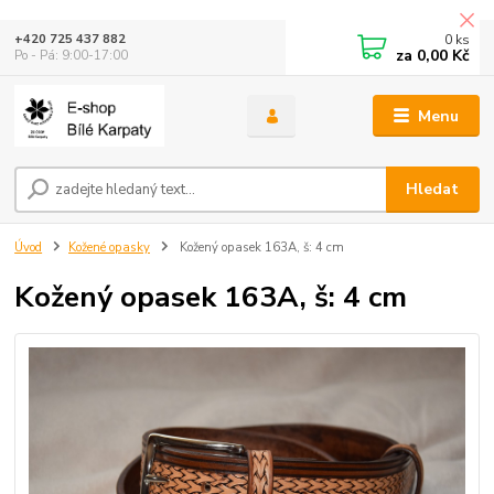
0
ks
+420 725 437 882
za
0,00 Kč
Po - Pá: 9:00-17:00
Menu
Hledat
Úvod
Kožené opasky
Kožený opasek 163A, š: 4 cm
Kožený opasek 163A, š: 4 cm