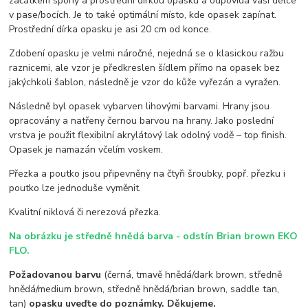
začátkem spony a prostřední dírkou opasku a odpovídá vaší délce
v pase/bocích. Je to také optimální místo, kde opasek zapínat.
Prostřední dírka opasku je asi 20 cm od konce.
Zdobení opasku je velmi náročné, nejedná se o klasickou ražbu
raznicemi, ale vzor je předkreslen šídlem přímo na opasek bez
jakýchkoli šablon, následně je vzor do kůže vyřezán a vyražen.
Následně byl opasek vybarven lihovými barvami. Hrany jsou
opracovány a natřeny černou barvou na hrany. Jako poslední
vrstva je použit flexibilní akrylátový lak odolný vodě – top finish.
Opasek je namazán včelím voskem.
Přezka a poutko jsou připevněny na čtyři šroubky, popř. přezku i
poutko lze jednoduše vyměnit.
Kvalitní niklová či nerezová přezka.
Na obrázku je středně hnědá barva - odstín Brian brown EKO
FLO.
Požadovanou barvu
(černá, tmavě hnědá/dark brown, středně
hnědá/medium brown, středně hnědá/brian brown, saddle tan,
tan)
opasku uveďte do poznámky. Děkujeme.