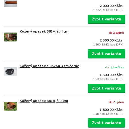
2 000,00 Kč
/
ks
1 652,89 Kč
bez DPH
Zvolit variantu
Kožený opasek 381A, š: 4 cm
do 2 týdnů
2 300,00 Kč
/
ks
1 900,83 Kč
bez DPH
Zvolit variantu
Kožený opasek s linkou 3 cm černý
do týdne 3 ks
1 500,00 Kč
/
ks
1 239,67 Kč
bez DPH
Zvolit variantu
Kožený opasek 381B, š: 4 cm
do 2 týdnů
1 800,00 Kč
/
ks
1 487,60 Kč
bez DPH
Zvolit variantu