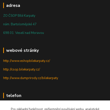
adresa
ZO ČSOP Bílé Karpaty
nám. Bartolomějské 47
698 01 Veselí nad Moravou
webové stránky
http://www.eshopbilekarpaty.cz/
http://csop.bilekarpaty.cz/
http://www.dumprirody.cz/bilekarpaty
telefon
+420 725 437 882
Pro základní funkčnost, zpříjemnění používání webu, analytické