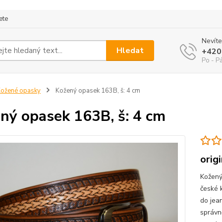
ete
Nevíte
Hledat
+420
Po - P
ožené opasky
Kožený opasek 163B, š: 4 cm
ný opasek 163B, š: 4 cm
orig
Kožený
české 
do jea
správn