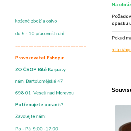
Na obráz
___________________________
Požadov
kožené zboží a osivo
opasku 
do 5 - 10 pracovních dní
Pokud mát
___________________________
http://h
Provozovatel Eshopu:
ZO ČSOP Bílé Karpaty
nám. Bartolomějské 47
Souvise
698 01 Veselí nad Moravou
Potřebujete poradit?
Zavolejte nám:
Po - Pá 9:00 -17:00