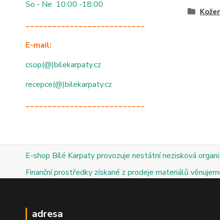
So - Ne 10:00 -18:00
Kože
___________________________
E-mail:
csop(@)bilekarpaty.cz
recepce(@)bilekarpaty.cz
___________________________
E-shop Bílé Karpaty provozuje nestátní nezisková organ
Finanční prostředky získané z prodeje materiálů věnujeme
adresa