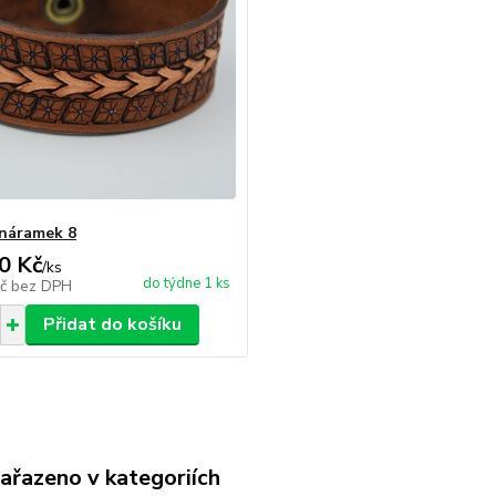
náramek 8
0 Kč
/
ks
do týdne 1 ks
Kč
bez DPH
Přidat do košíku
zařazeno v kategoriích