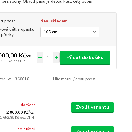
 bez spony. Obvod pasu je délka, kte...
celý popis
tupnost
Není skladem
ková délka opasku
 přezky
000,00 Kč
/
ks
Přidat do košíku
52,89 Kč
bez DPH
roduktu:
360016
Hlídat cenu / dostupnost
do týdne
Zvolit variantu
2 000,00 Kč
/
ks
1 652,89 Kč
bez DPH
do 2 týdnů
Zvolit variantu