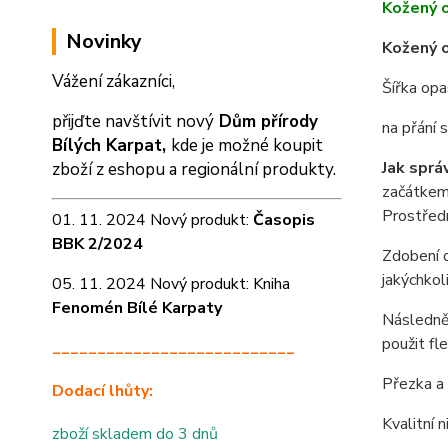
Kožený 
Novinky
Kožený o
Vážení zákazníci,
Šířka op
přijďte navštívit nový
Dům přírody
na přání
Bílých Karpat,
kde je možné koupit
Jak sprá
zboží z eshopu a
regionální produkty.
začátkem 
Prostředn
01. 11. 2024 Nový produkt:
Časopis
BBK 2/2024
Zdobení o
jakýchkol
05. 11. 2024 Nový produkt: Kniha
Fenomén Bílé Karpaty
Následně 
použit fl
___________________________
Přezka a 
Dodací lhůty:
Kvalitní 
zboží skladem do 3 dnů