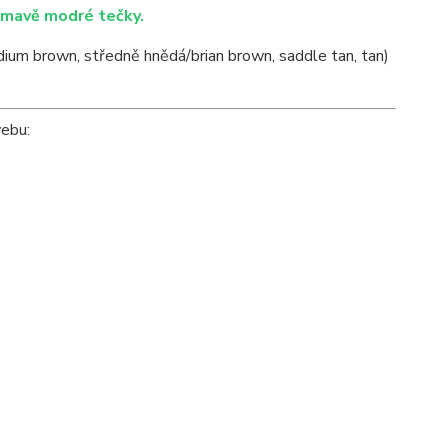
Tmavě modré tečky.
ium brown, středně hnědá/brian brown, saddle tan, tan)
webu: