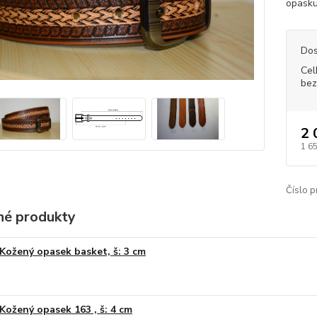
opasku
Dos
Cel
bez
2 
1 6
Číslo p
é produkty
Kožený opasek basket, š: 3 cm
Kožený opasek 163 , š: 4 cm