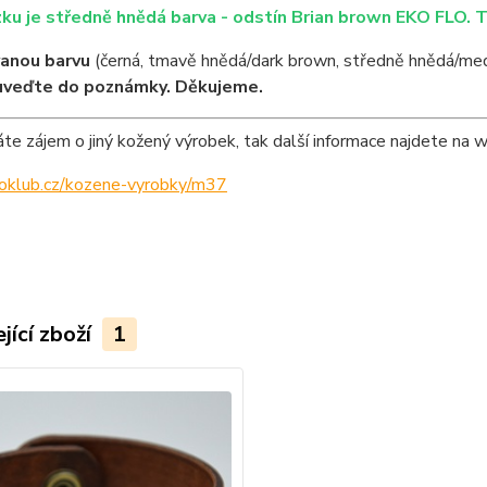
ku je středně hnědá barva - odstín Brian brown EKO FLO. 
anou barvu
(černá, tmavě hnědá/dark brown, středně hnědá/med
uveďte do poznámky. Děkujeme.
e zájem o jiný kožený výrobek, tak další informace najdete na 
ipoklub.cz/kozene-vyrobky/m37
jící zboží
1