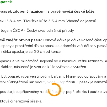
opasek
pasek zdobený raznicemi z pravé hovězí české kůže
.
asku 3,8-4 cm. Tloušťka kůže 3,5-4 mm. Vhodné do jeansů.
 s logem ČSOP - Český svaz ochránců přírody
vně změřit obvod pasu?
Celková délka je délka kožené části o
spony a prostřední dírkou opasku a odpovídá vaší délce v pase/b
í dírka opasku je asi 20 cm od konce.
pasku je velmi náročné, nejedná se o klasickou ražbu raznicemi,
i šablon, následně je vzor do kůže vyřezán a vyražen.
byl opasek vybarven lihovými barvami. Hrany jsou opracovány a n
exibilní akrylátový lak odolný vodě – top finish. Opasek je nama
poutko jsou připevněny na dva šroubky, popř. přezku i poutko l
niklová či nerezová přezka.