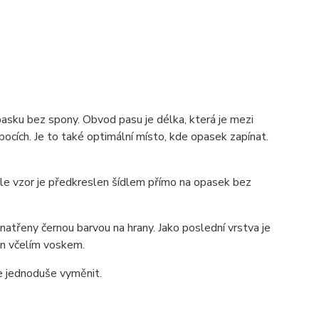
pasku bez spony. Obvod pasu je délka, která je mezi
ocích. Je to také optimální místo, kde opasek zapínat.
 ale vzor je předkreslen šídlem přímo na opasek bez
atřeny černou barvou na hrany. Jako poslední vrstva je
zán včelím voskem.
ze jednoduše vyměnit.