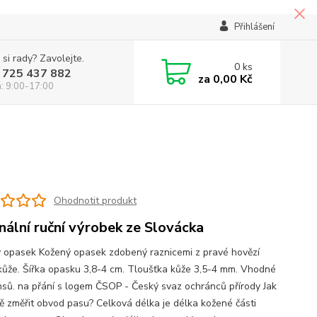
Přihlášení
 si rady? Zavolejte.
0
ks
 725 437 882
za
0,00 Kč
á: 9:00-17:00
Ohodnotit produkt
inální ruční výrobek ze Slovácka
 opasek Kožený opasek zdobený raznicemi z pravé hovězí
kůže. Šířka opasku 3,8-4 cm. Tloušťka kůže 3,5-4 mm. Vhodné
nsů. na přání s logem ČSOP - Český svaz ochránců přírody Jak
ě změřit obvod pasu? Celková délka je délka kožené části