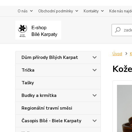
O nás
Obchodní podmínky
Kontakty
Kde nás najd
Úvod
K
Dům přírody Bílých Karpat
Kože
Trička
Tašky
Budky a krmítka
Regionální travní směsi
Časopis Bílé - Biele Karpaty