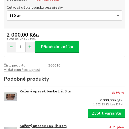
Celková délka opasku bez přezky
2 000,00 Kč
/
ks
1 652,89 Kč
bez DPH
Přidat do košíku
Číslo produktu:
360016
Hlídat cenu / dostupnost
Podobné produkty
Kožený opasek basket, š: 3 cm
do týdne
2 000,00 Kč
/
ks
1 652,89 Kč
bez DPH
Zvolit variantu
Kožený opasek 163 , š: 4 cm
do 2 týdnů