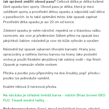
Jak správně změřit obvod pasu?
Celková délka je délka kožené
části opasku bez spony. Obvod pasu je délka, která je mezi
začátkem spony a prostřední dírkou opasku a odpovídá vaší délce
v pase/bocích. Je to také optimální místo, kde opasek zapínat.
Prostřední dírka opasku je asi 20 cm od konce.
Zdobení opasku je velmi náročné, nejedná se o klasickou ražbu
raznicemi, ale vzor je předkreslen šídlem přímo na opasek bez
jakýchkoli šablon, následně je vzor do kůže vyřezán a vyražen.
Následně byl opasek vybarven lihovými barvami. Hrany jsou
opracovány a natřeny černou barvou na hrany. Jako poslední
vrstva je použit flexibilní akrylátový lak odolný vodě – top finish.
Opasek je namazán včelím voskem.
Přezka a poutko jsou připevněny na dva šroubky, popř. přezku i
poutko lze jednoduše vyměnit.
Kvalitní niklová či nerezová přezka.
Na obrázku je středně hnědá barva - odstín Brian brown EKO
FLO. Tmavě modré tečky.
Požadovanou barvu
(černá, tmavě hnědá/dark brown, středně