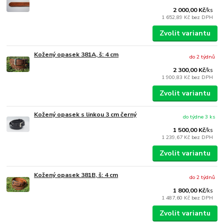
2 000,00 Kč
/
ks
1 652,89 Kč
bez DPH
Zvolit variantu
Kožený opasek 381A, š: 4 cm
do 2 týdnů
2 300,00 Kč
/
ks
1 900,83 Kč
bez DPH
Zvolit variantu
Kožený opasek s linkou 3 cm černý
do týdne 3 ks
1 500,00 Kč
/
ks
1 239,67 Kč
bez DPH
Zvolit variantu
Kožený opasek 381B, š: 4 cm
do 2 týdnů
1 800,00 Kč
/
ks
1 487,60 Kč
bez DPH
Zvolit variantu