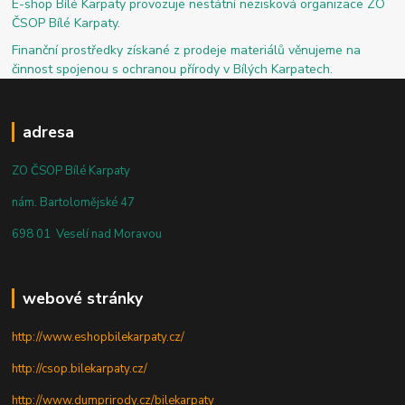
E-shop Bílé Karpaty provozuje nestátní nezisková organizace ZO
ČSOP Bílé Karpaty.
Finanční prostředky získané z prodeje materiálů věnujeme na
činnost spojenou s ochranou přírody v Bílých Karpatech.
adresa
ZO ČSOP Bílé Karpaty
nám. Bartolomějské 47
698 01 Veselí nad Moravou
webové stránky
http://www.eshopbilekarpaty.cz/
http://csop.bilekarpaty.cz/
http://www.dumprirody.cz/bilekarpaty