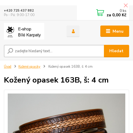
0
ks
+420 725 437 882
za
0,00 Kč
Po - Pá: 9:00-17:00
Menu
Hledat
Úvod
Kožené opasky
Kožený opasek 163B, š: 4 cm
Kožený opasek 163B, š: 4 cm