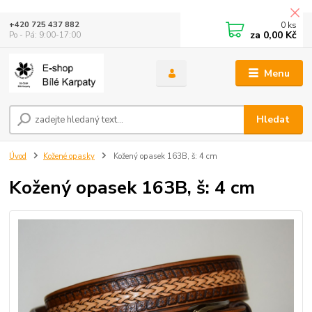
0
ks
+420 725 437 882
za
0,00 Kč
Po - Pá: 9:00-17:00
Menu
Hledat
Úvod
Kožené opasky
Kožený opasek 163B, š: 4 cm
Kožený opasek 163B, š: 4 cm