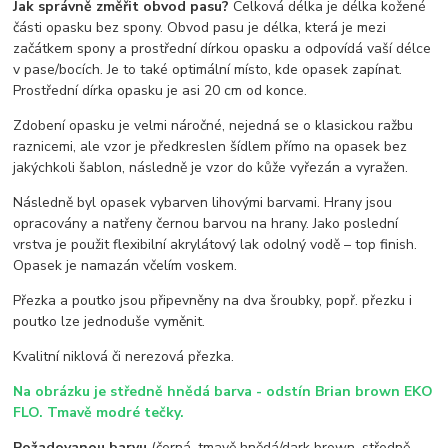
Jak správně změřit obvod pasu?
Celková délka je délka kožené
části opasku bez spony. Obvod pasu je délka, která je mezi
začátkem spony a prostřední dírkou opasku a odpovídá vaší délce
v pase/bocích. Je to také optimální místo, kde opasek zapínat.
Prostřední dírka opasku je asi 20 cm od konce.
Zdobení opasku je velmi náročné, nejedná se o klasickou ražbu
raznicemi, ale vzor je předkreslen šídlem přímo na opasek bez
jakýchkoli šablon, následně je vzor do kůže vyřezán a vyražen.
Následně byl opasek vybarven lihovými barvami. Hrany jsou
opracovány a natřeny černou barvou na hrany. Jako poslední
vrstva je použit flexibilní akrylátový lak odolný vodě – top finish.
Opasek je namazán včelím voskem.
Přezka a poutko jsou připevněny na dva šroubky, popř. přezku i
poutko lze jednoduše vyměnit.
Kvalitní niklová či nerezová přezka.
Na obrázku je středně hnědá barva - odstín Brian brown EKO
FLO. Tmavě modré tečky.
Požadovanou barvu
(černá, tmavě hnědá/dark brown, středně