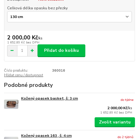
Celková délka opasku bez přezky
2 000,00 Kč
/
ks
1 652,89 Kč
bez DPH
Přidat do košíku
Číslo produktu:
360016
Hlídat cenu / dostupnost
Podobné produkty
Kožený opasek basket, š: 3 cm
do týdne
2 000,00 Kč
/
ks
1 652,89 Kč
bez DPH
Zvolit variantu
Kožený opasek 163 , š: 4 cm
do 2 týdnů