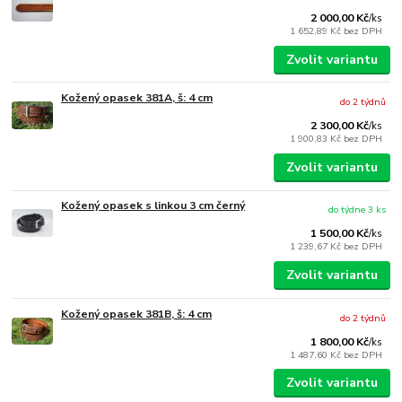
2 000,00 Kč
/
ks
1 652,89 Kč
bez DPH
Zvolit variantu
Kožený opasek 381A, š: 4 cm
do 2 týdnů
2 300,00 Kč
/
ks
1 900,83 Kč
bez DPH
Zvolit variantu
Kožený opasek s linkou 3 cm černý
do týdne 3 ks
1 500,00 Kč
/
ks
1 239,67 Kč
bez DPH
Zvolit variantu
Kožený opasek 381B, š: 4 cm
do 2 týdnů
1 800,00 Kč
/
ks
1 487,60 Kč
bez DPH
Zvolit variantu