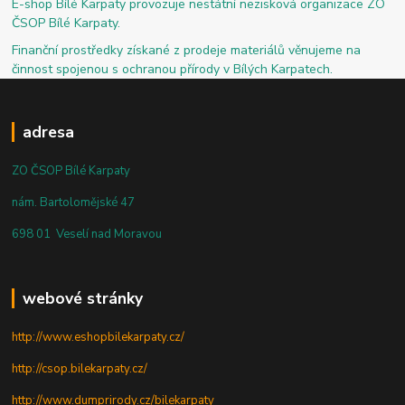
E-shop Bílé Karpaty provozuje nestátní nezisková organizace ZO
ČSOP Bílé Karpaty.
Finanční prostředky získané z prodeje materiálů věnujeme na
činnost spojenou s ochranou přírody v Bílých Karpatech.
adresa
ZO ČSOP Bílé Karpaty
nám. Bartolomějské 47
698 01 Veselí nad Moravou
webové stránky
http://www.eshopbilekarpaty.cz/
http://csop.bilekarpaty.cz/
http://www.dumprirody.cz/bilekarpaty