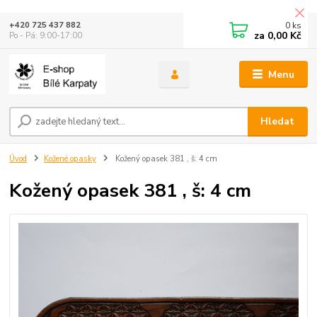
0
ks
+420 725 437 882
za
0,00 Kč
Po - Pá: 9:00-17:00
Menu
Hledat
Úvod
Kožené opasky
Kožený opasek 381 , š: 4 cm
Kožený opasek 381 , š: 4 cm