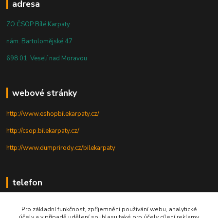
adresa
ZO ČSOP Bílé Karpaty
nám. Bartolomějské 47
698 01 Veselí nad Moravou
webové stránky
http://www.eshopbilekarpaty.cz/
http://csop.bilekarpaty.cz/
http://www.dumprirody.cz/bilekarpaty
telefon
+420 725 437 882
Pro základní funkčnost, zpříjemnění používání webu, analytické
účely a v případě udělení souhlasu také pro účely cílení reklamy