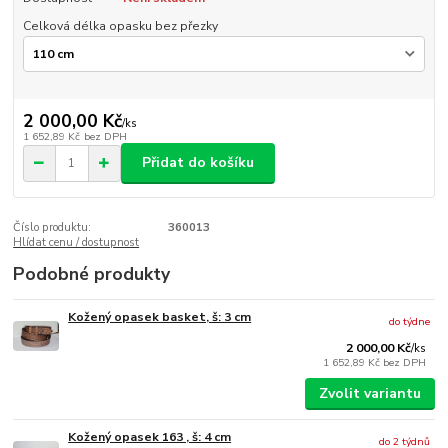
Celková délka opasku bez přezky
2 000,00 Kč
/
ks
1 652,89 Kč
bez DPH
Přidat do košíku
Číslo produktu:
360013
Hlídat cenu / dostupnost
Podobné produkty
Kožený opasek basket, š: 3 cm
do týdne
2 000,00 Kč
/
ks
1 652,89 Kč
bez DPH
Zvolit variantu
Kožený opasek 163 , š: 4 cm
do 2 týdnů