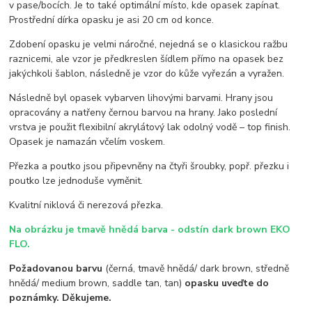
v pase/bocích. Je to také optimální místo, kde opasek zapínat.
Prostřední dírka opasku je asi 20 cm od konce.
Zdobení opasku je velmi náročné, nejedná se o klasickou ražbu
raznicemi, ale vzor je předkreslen šídlem přímo na opasek bez
jakýchkoli šablon, následně je vzor do kůže vyřezán a vyražen.
Následně byl opasek vybarven lihovými barvami. Hrany jsou
opracovány a natřeny černou barvou na hrany. Jako poslední
vrstva je použit flexibilní akrylátový lak odolný vodě – top finish.
Opasek je namazán včelím voskem.
Přezka a poutko jsou připevněny na čtyři šroubky, popř. přezku i
poutko lze jednoduše vyměnit.
Kvalitní niklová či nerezová přezka.
Na obrázku je tmavě hnědá barva - odstín dark brown EKO
FLO.
Požadovanou barvu
(černá, tmavě hnědá/ dark brown, středně
hnědá/ medium brown, saddle tan, tan)
opasku uveďte do
poznámky. Děkujeme.