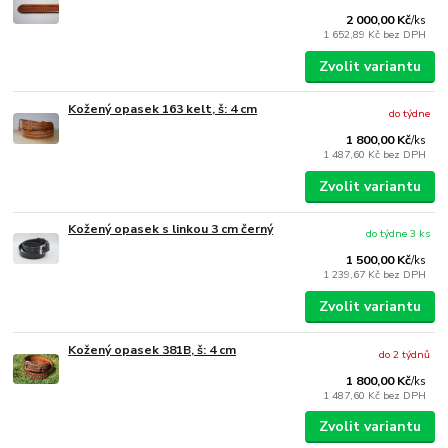
2 000,00 Kč
/
ks
1 652,89 Kč
bez DPH
Zvolit variantu
Kožený opasek 163 kelt, š: 4 cm
do týdne
1 800,00 Kč
/
ks
1 487,60 Kč
bez DPH
Zvolit variantu
Kožený opasek s linkou 3 cm černý
do týdne 3 ks
1 500,00 Kč
/
ks
1 239,67 Kč
bez DPH
Zvolit variantu
Kožený opasek 381B, š: 4 cm
do 2 týdnů
1 800,00 Kč
/
ks
1 487,60 Kč
bez DPH
Zvolit variantu