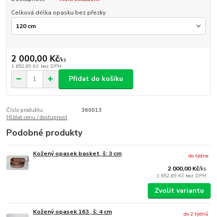
Celková délka opasku bez přezky
2 000,00 Kč
/
ks
1 652,89 Kč
bez DPH
Přidat do košíku
Číslo produktu:
360013
Hlídat cenu / dostupnost
Podobné produkty
Kožený opasek basket, š: 3 cm
do týdne
2 000,00 Kč
/
ks
1 652,89 Kč
bez DPH
Zvolit variantu
Kožený opasek 163 , š: 4 cm
do 2 týdnů