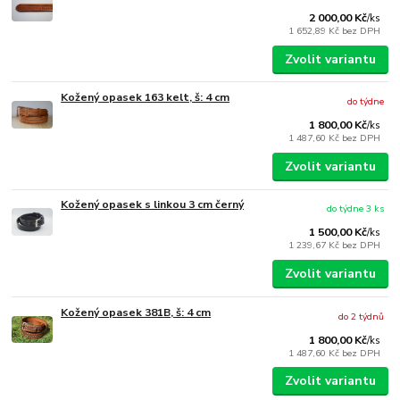
2 000,00 Kč
/
ks
1 652,89 Kč
bez DPH
Zvolit variantu
Kožený opasek 163 kelt, š: 4 cm
do týdne
1 800,00 Kč
/
ks
1 487,60 Kč
bez DPH
Zvolit variantu
Kožený opasek s linkou 3 cm černý
do týdne 3 ks
1 500,00 Kč
/
ks
1 239,67 Kč
bez DPH
Zvolit variantu
Kožený opasek 381B, š: 4 cm
do 2 týdnů
1 800,00 Kč
/
ks
1 487,60 Kč
bez DPH
Zvolit variantu