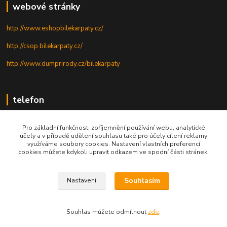
webové stránky
http://www.eshopbilekarpaty.cz/
http://csop.bilekarpaty.cz/
http://www.dumprirody.cz/bilekarpaty
telefon
+420 725 437 882
Pro základní funkčnost, zpříjemnění používání webu, analytické
účely a v případě udělení souhlasu také pro účely cílení reklamy
+420 727 880 789
využíváme soubory cookies. Nastavení vlastních preferencí
cookies můžete kdykoli upravit odkazem ve spodní části stránek.
PO - PÁ: 9 - 17
Souhlasím
Nastavení
© 2025; ZO ČSOP Bílé Karpaty
Souhlas můžete odmítnout
zde
.
Vytvořeno na
Eshop-rychle.cz