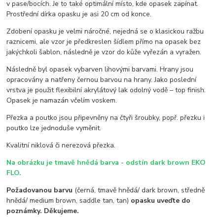
v pase/bocích. Je to také optimální místo, kde opasek zapínat.
Prostřední dírka opasku je asi 20 cm od konce.
Zdobení opasku je velmi náročné, nejedná se o klasickou ražbu
raznicemi, ale vzor je předkreslen šídlem přímo na opasek bez
jakýchkoli šablon, následně je vzor do kůže vyřezán a vyražen.
Následně byl opasek vybarven lihovými barvami. Hrany jsou
opracovány a natřeny černou barvou na hrany. Jako poslední
vrstva je použit flexibilní akrylátový lak odolný vodě – top finish.
Opasek je namazán včelím voskem.
Přezka a poutko jsou připevněny na čtyři šroubky, popř. přezku i
poutko lze jednoduše vyměnit.
Kvalitní niklová či nerezová přezka.
Na obrázku je tmavě hnědá barva - odstín dark brown EKO
FLO.
Požadovanou barvu
(černá, tmavě hnědá/ dark brown, středně
hnědá/ medium brown, saddle tan, tan)
opasku uveďte do
poznámky. Děkujeme.