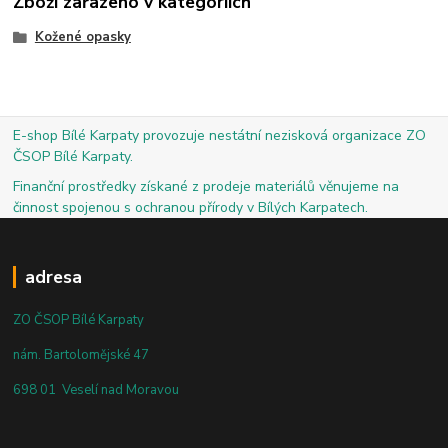
Zboží zařazeno v kategoriích
Kožené opasky
E-shop Bílé Karpaty provozuje nestátní nezisková organizace ZO
ČSOP Bílé Karpaty.
Finanční prostředky získané z prodeje materiálů věnujeme na
činnost spojenou s ochranou přírody v Bílých Karpatech.
adresa
ZO ČSOP Bílé Karpaty
nám. Bartolomějské 47
698 01 Veselí nad Moravou