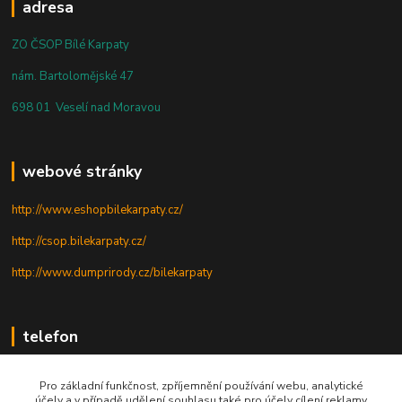
adresa
ZO ČSOP Bílé Karpaty
nám. Bartolomějské 47
698 01 Veselí nad Moravou
webové stránky
http://www.eshopbilekarpaty.cz/
http://csop.bilekarpaty.cz/
http://www.dumprirody.cz/bilekarpaty
telefon
+420 725 437 882
Pro základní funkčnost, zpříjemnění používání webu, analytické
účely a v případě udělení souhlasu také pro účely cílení reklamy