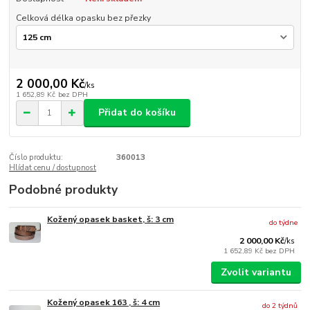
Celková délka opasku bez přezky
2 000,00 Kč
/
ks
1 652,89 Kč
bez DPH
Přidat do košíku
Číslo produktu:
360013
Hlídat cenu / dostupnost
Podobné produkty
Kožený opasek basket, š: 3 cm
do týdne
2 000,00 Kč
/
ks
1 652,89 Kč
bez DPH
Zvolit variantu
Kožený opasek 163 , š: 4 cm
do 2 týdnů