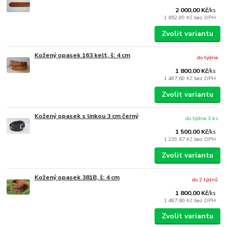
2 000,00 Kč
/
ks
1 652,89 Kč
bez DPH
Zvolit variantu
Kožený opasek 163 kelt, š: 4 cm
do týdne
1 800,00 Kč
/
ks
1 487,60 Kč
bez DPH
Zvolit variantu
Kožený opasek s linkou 3 cm černý
do týdne 3 ks
1 500,00 Kč
/
ks
1 239,67 Kč
bez DPH
Zvolit variantu
Kožený opasek 381B, š: 4 cm
do 2 týdnů
1 800,00 Kč
/
ks
1 487,60 Kč
bez DPH
Zvolit variantu