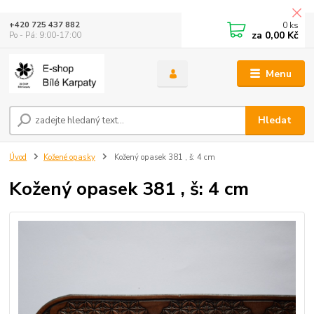
0
ks
+420 725 437 882
za
0,00 Kč
Po - Pá: 9:00-17:00
Menu
Hledat
Úvod
Kožené opasky
Kožený opasek 381 , š: 4 cm
Kožený opasek 381 , š: 4 cm