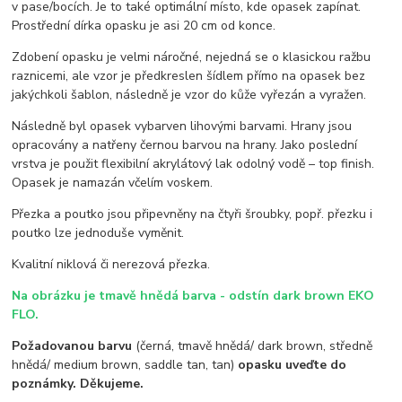
v pase/bocích. Je to také optimální místo, kde opasek zapínat.
Prostřední dírka opasku je asi 20 cm od konce.
Zdobení opasku je velmi náročné, nejedná se o klasickou ražbu
raznicemi, ale vzor je předkreslen šídlem přímo na opasek bez
jakýchkoli šablon, následně je vzor do kůže vyřezán a vyražen.
Následně byl opasek vybarven lihovými barvami. Hrany jsou
opracovány a natřeny černou barvou na hrany. Jako poslední
vrstva je použit flexibilní akrylátový lak odolný vodě – top finish.
Opasek je namazán včelím voskem.
Přezka a poutko jsou připevněny na čtyři šroubky, popř. přezku i
poutko lze jednoduše vyměnit.
Kvalitní niklová či nerezová přezka.
Na obrázku je tmavě hnědá barva - odstín dark brown EKO
FLO.
Požadovanou barvu
(černá, tmavě hnědá/ dark brown, středně
hnědá/ medium brown, saddle tan, tan)
opasku uveďte do
poznámky. Děkujeme.