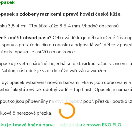
opasek
pasek s zdobený raznicemi z pravé hovězí české kůže
.
asku 3,8-4 cm. Tloušťka kůže 3,5-4 mm. Vhodné do jeansů.
vně změřit obvod pasu?
Celková délka je délka kožené části o
spony a prostřední dírkou opasku a odpovídá vaší délce v pase/b
í dírka opasku je asi 20 cm od konce.
pasku je velmi náročné, nejedná se o klasickou ražbu raznicemi,
i šablon, následně je vzor do kůže vyřezán a vyražen.
byl opasek vybarven lihovými barvami. Hrany jsou opracovány a n
exibilní akrylátový lak odolný vodě – top finish. Opasek je nama
poutko jsou připevněny na čtyři šroubky, popř. přezku i poutko 
niklová či nerezová přezka.
ku je tmavě hnědá barva - odstín dark brown EKO FLO.