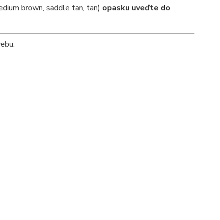
edium brown, saddle tan, tan)
opasku uveďte do
webu: