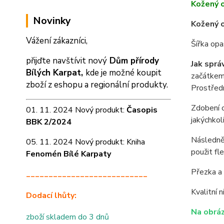
Kožený 
Novinky
Kožený o
Vážení zákazníci,
Šířka op
přijďte navštívit nový
Dům přírody
Jak sprá
Bílých Karpat,
kde je možné koupit
začátkem 
zboží z eshopu a
regionální produkty.
Prostředn
Zdobení o
01. 11. 2024 Nový produkt:
Časopis
jakýchkol
BBK 2/2024
Následně 
05. 11. 2024 Nový produkt: Kniha
použit fl
Fenomén Bílé Karpaty
Přezka a 
___________________________
Kvalitní 
Dodací lhůty:
Na obráz
zboží skladem do 3 dnů