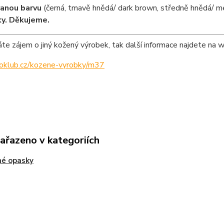
anou barvu
(černá, tmavě hnědá/ dark brown, středně hnědá/ m
y. Děkujeme.
e zájem o jiný kožený výrobek, tak další informace najdete na 
ipoklub.cz/kozene-vyrobky/m37
zařazeno v kategoriích
né opasky