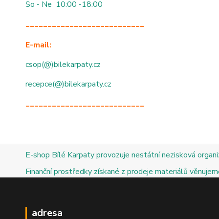
So - Ne 10:00 -18:00
___________________________
E-mail:
csop(@)bilekarpaty.cz
recepce(@)bilekarpaty.cz
___________________________
E-shop Bílé Karpaty provozuje nestátní nezisková organ
Finanční prostředky získané z prodeje materiálů věnujeme
adresa