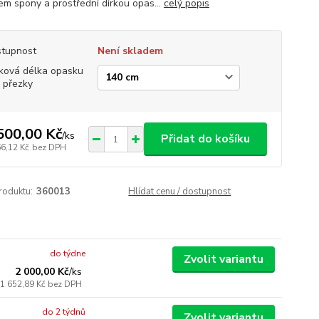
em spony a prostřední dírkou opas...
celý popis
tupnost
Není skladem
ková délka opasku
 přezky
500,00 Kč
/
ks
Přidat do košíku
66,12 Kč
bez DPH
roduktu:
360013
Hlídat cenu / dostupnost
do týdne
Zvolit variantu
2 000,00 Kč
/
ks
1 652,89 Kč
bez DPH
do 2 týdnů
Zvolit variantu