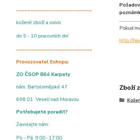
Požadov
___________________________
poznámk
kožené zboží a osivo
Pokud mát
do 5 - 10 pracovních dní
http://h
___________________________
Provozovatel Eshopu:
ZO ČSOP Bílé Karpaty
nám. Bartolomějské 47
Zboží 
698 01 Veselí nad Moravou
Kože
Potřebujete poradit?
Zavolejte nám:
Po - Pá 9:00 -17:00