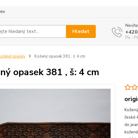
ete
Nevíte
Hledat
+420
Po - P
ožené opasky
Kožený opasek 381 , š: 4 cm
ný opasek 381 , š: 4 cm
orig
Kožený
české 
do jea
kožené