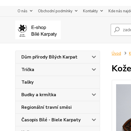
O nás
Obchodní podmínky
Kontakty
Kde nás najd
Úvod
K
Dům přírody Bílých Karpat
Kože
Trička
Tašky
Budky a krmítka
Regionální travní směsi
Časopis Bílé - Biele Karpaty