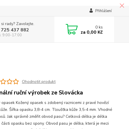
Přihlášení
 si rady? Zavolejte.
0
ks
 725 437 882
za
0,00 Kč
á: 9:00-17:00
Ohodnotit produkt
inální ruční výrobek ze Slovácka
 opasek Kožený opasek s zdobený raznicemi z pravé hovězí
kůže. Šířka opasku 3,8-4 cm. Tloušťka kůže 3,5-4 mm. Vhodné
nsů. Jak správně změřit obvod pasu? Celková délka je délka
 části opasku bez spony. Obvod pasu je délka, která je mezi