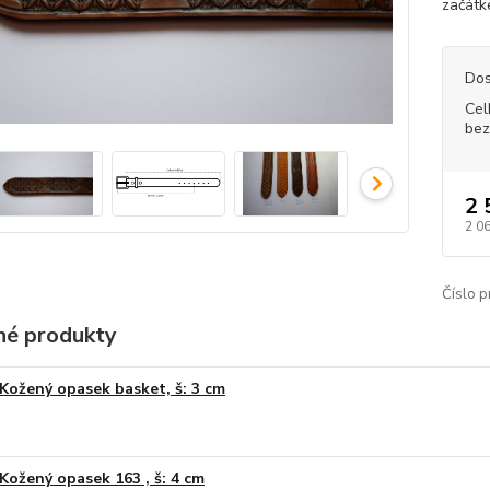
začátk
Dos
Cel
bez
2 
2 0
Číslo p
é produkty
Kožený opasek basket, š: 3 cm
Kožený opasek 163 , š: 4 cm