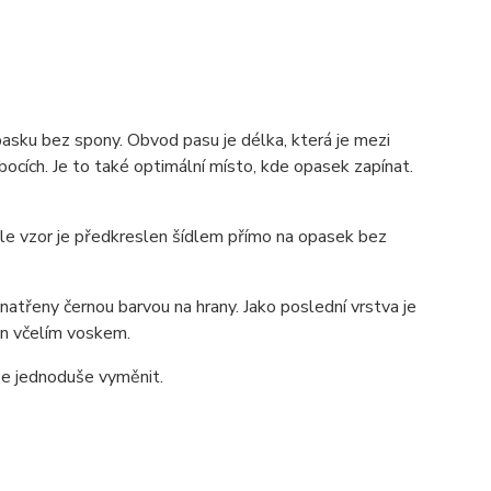
pasku bez spony. Obvod pasu je délka, která je mezi
ocích. Je to také optimální místo, kde opasek zapínat.
 ale vzor je předkreslen šídlem přímo na opasek bez
atřeny černou barvou na hrany. Jako poslední vrstva je
zán včelím voskem.
lze jednoduše vyměnit.