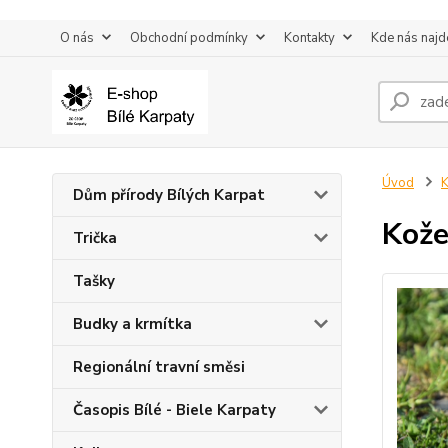
O nás
Obchodní podmínky
Kontakty
Kde nás najd
Úvod
K
Dům přírody Bílých Karpat
Kože
Trička
Tašky
Budky a krmítka
Regionální travní směsi
Časopis Bílé - Biele Karpaty