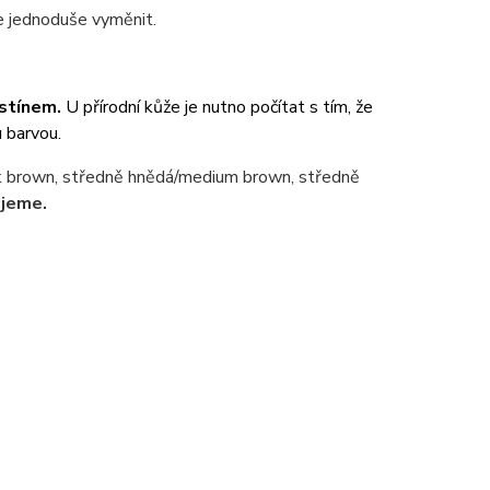
ze jednoduše vyměnit.
dstínem.
U přírodní kůže je nutno počítat s tím, že
 barvou.
k brown, středně hnědá/medium brown, středně
jeme.