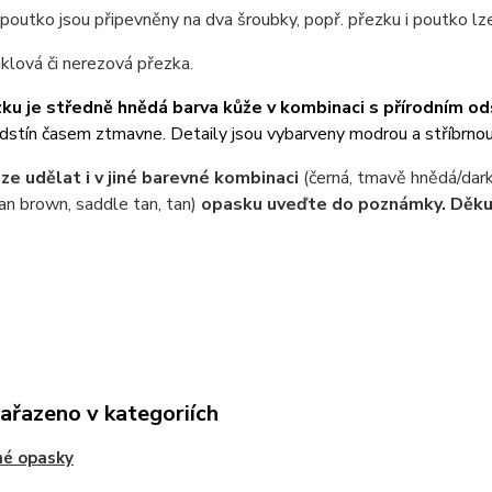
poutko jsou připevněny na dva šroubky, popř. přezku i poutko l
niklová či nerezová přezka.
ku je středně hnědá barva kůže v kombinaci s přírodním o
odstín časem ztmavne. Detaily jsou vybarveny modrou a stříbrnou
ze udělat i v jiné barevné kombinaci
(černá, tmavě hnědá/dar
an brown, saddle tan, tan)
opasku uveďte do poznámky. Děku
zařazeno v kategoriích
né opasky