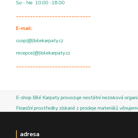
So - Ne 10:00 -18:00
___________________________
E-mail:
csop(@)bilekarpaty.cz
recepce(@)bilekarpaty.cz
___________________________
E-shop Bílé Karpaty provozuje nestátní nezisková organ
Finanční prostředky získané z prodeje materiálů věnujeme
adresa