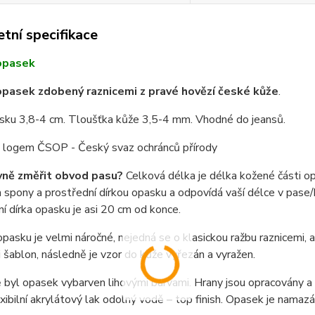
tní specifikace
opasek
pasek zdobený raznicemi z pravé hovězí české kůže
.
asku 3,8-4 cm. Tloušťka kůže 3,5-4 mm. Vhodné do jeansů.
 s logem ČSOP - Český svaz ochránců přírody
vně změřit obvod pasu?
Celková délka je délka kožené části o
spony a prostřední dírkou opasku a odpovídá vaší délce v pase/b
í dírka opasku je asi 20 cm od konce.
pasku je velmi náročné, nejedná se o klasickou ražbu raznicemi,
i šablon, následně je vzor do kůže vyřezán a vyražen.
byl opasek vybarven lihovými barvami. Hrany jsou opracovány a n
exibilní akrylátový lak odolný vodě – top finish. Opasek je nama