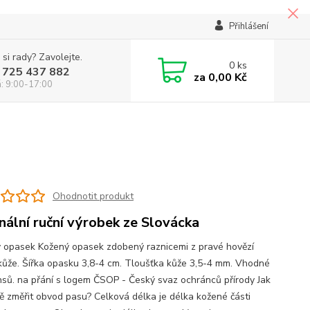
Přihlášení
 si rady? Zavolejte.
0
ks
 725 437 882
za
0,00 Kč
á: 9:00-17:00
Ohodnotit produkt
inální ruční výrobek ze Slovácka
 opasek Kožený opasek zdobený raznicemi z pravé hovězí
kůže. Šířka opasku 3,8-4 cm. Tloušťka kůže 3,5-4 mm. Vhodné
nsů. na přání s logem ČSOP - Český svaz ochránců přírody Jak
ě změřit obvod pasu? Celková délka je délka kožené části