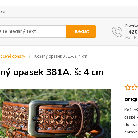
ete
Nevíte
Hledat
+420
Po - P
ožené opasky
Kožený opasek 381A, š: 4 cm
ný opasek 381A, š: 4 cm
orig
Kožený
české 
do jea
správn