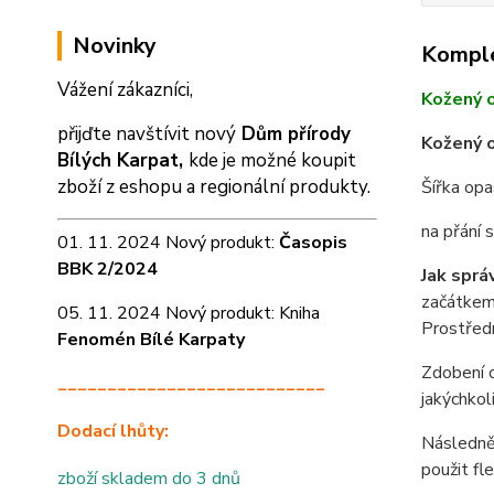
Novinky
Komple
Vážení zákazníci,
Kožený 
přijďte navštívit nový
Dům přírody
Kožený o
Bílých Karpat,
kde je možné koupit
zboží z eshopu a
regionální produkty.
Šířka op
na přání
01. 11. 2024 Nový produkt:
Časopis
BBK 2/2024
Jak sprá
začátkem 
05. 11. 2024 Nový produkt: Kniha
Prostředn
Fenomén Bílé Karpaty
Zdobení o
___________________________
jakýchkol
Dodací lhůty:
Následně 
použit fl
zboží skladem do 3 dnů