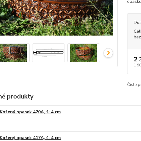
opasku
Dos
Cel
bez
2 
1 9
Číslo p
é produkty
Kožený opasek 420A, š: 4 cm
Kožený opasek 417A, š: 4 cm