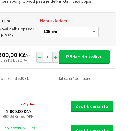
 bez spony. Obvod pasu je délka, kte...
celý popis
tupnost
Není skladem
ková délka opasku
 přezky
300,00 Kč
/
ks
Přidat do košíku
00,83 Kč
bez DPH
roduktu:
360021
Hlídat cenu / dostupnost
do 2 týdnů
Zvolit variantu
2 000,00 Kč
/
ks
1 652,89 Kč
bez DPH
do 2 týdnů > 10 ks
Zvolit variantu