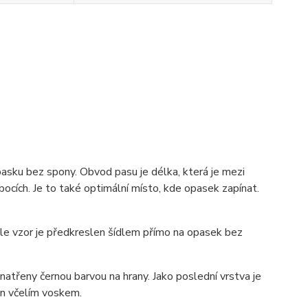
pasku bez spony. Obvod pasu je délka, která je mezi
ocích. Je to také optimální místo, kde opasek zapínat.
 ale vzor je předkreslen šídlem přímo na opasek bez
atřeny černou barvou na hrany. Jako poslední vrstva je
zán včelím voskem.