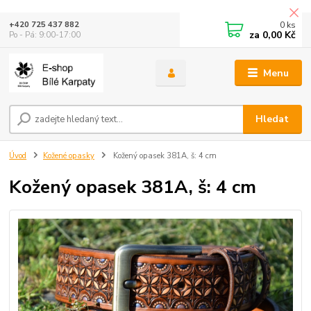
0
ks
+420 725 437 882
za
0,00 Kč
Po - Pá: 9:00-17:00
Menu
Hledat
Úvod
Kožené opasky
Kožený opasek 381A, š: 4 cm
Kožený opasek 381A, š: 4 cm