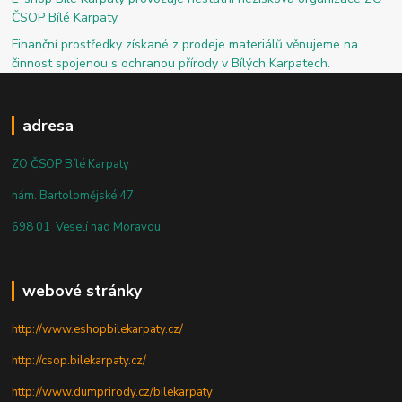
ČSOP Bílé Karpaty.
Finanční prostředky získané z prodeje materiálů věnujeme na
činnost spojenou s ochranou přírody v Bílých Karpatech.
adresa
ZO ČSOP Bílé Karpaty
nám. Bartolomějské 47
698 01 Veselí nad Moravou
webové stránky
http://www.eshopbilekarpaty.cz/
http://csop.bilekarpaty.cz/
http://www.dumprirody.cz/bilekarpaty