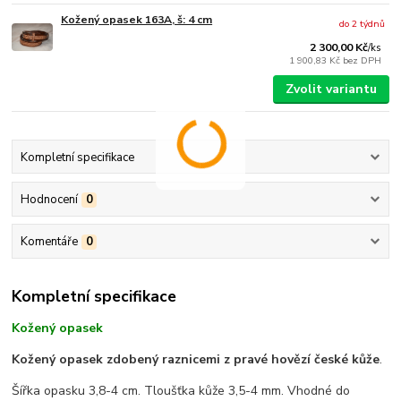
Kožený opasek 163A, š: 4 cm
do 2 týdnů
2 300,00 Kč
/
ks
1 900,83 Kč
bez DPH
Zvolit variantu
Kompletní specifikace
Hodnocení
0
Komentáře
0
Kompletní specifikace
Kožený opasek
Kožený opasek zdobený raznicemi z pravé hovězí české kůže
.
Šířka opasku 3,8-4 cm. Tloušťka kůže 3,5-4 mm. Vhodné do