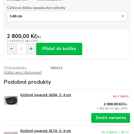
Celková délka opasku bez přezky
2 800,00 Kč
/
ks
2 314,05 Kč
bez DPH
Přidat do košíku
Číslo produktu:
360021
Hlídat cenu / dostupnost
Podobné produkty
Kožený opasek 420A, š: 4 cm
do 2 týdnů
2 000,00 Kč
/
ks
1 652,89 Kč
bez DPH
Zvolit variantu
Kožený opasek 417A, š: 4 cm
do 2 týdnů > 10 ks