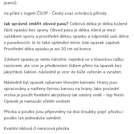
jeansů.
na přání s logem ČSOP - Český svaz ochránců přírody
Jak správně změřit obvod pasu?
Celková délka je délka kožené
části opasku bez spony. Obvod pasu je délka, která je mezi
začátkem spony a prostřední dírkou opasku a odpovídá vaší délce
v pase/bocích. Je to také optimální místo, kde opasek zapínat.
Prostřední dírka opasku je asi 20 cm od konce.
Zdobení opasku je velmi náročné, nejedná se o klasickou ražbu
raznicemi, ale vzor je předkreslen šídlem přímo na opasek bez
jakýchkoli šablon, následně je vzor do kůže vyřezán a vyražen.
Následně byl opasek vybarven lihovými barvami. Hrany jsou
opracovány a natřeny černou barvou na hrany. Jako poslední
vrstva je použit flexibilní akrylátový lak odolný vodě – top finish.
Opasek je namazán včelím voskem.
Přezka a poutko jsou připevněny na dva šroubky, popř. přezku i
poutko lze jednoduše vyměnit.
Kvalitní niklová či nerezová přezka.