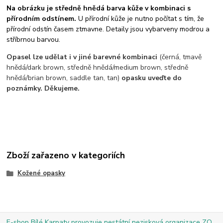
Na obrázku je středně hnědá barva kůže v kombinaci s
přírodním odstínem.
U přírodní kůže je nutno počítat s tím, že
přírodní odstín časem ztmavne. Detaily jsou vybarveny modrou a
stříbrnou barvou.
Opasel lze udělat i v jiné barevné kombinaci
(černá, tmavě
hnědá/dark brown, středně hnědá/medium brown, středně
hnědá/brian brown, saddle tan, tan)
opasku uveďte do
poznámky. Děkujeme.
Zboží zařazeno v kategoriích
Kožené opasky
E-shop Bílé Karpaty provozuje nestátní nezisková organizace ZO