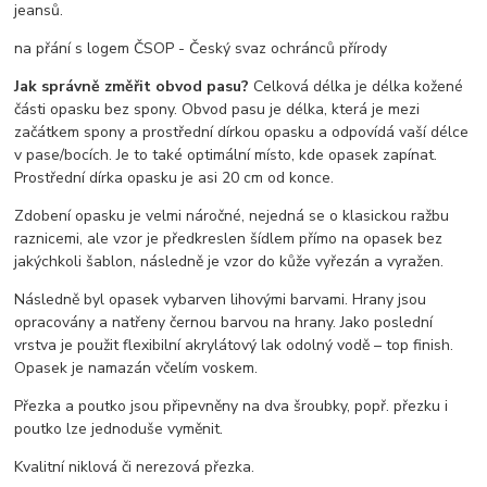
jeansů.
na přání s logem ČSOP - Český svaz ochránců přírody
Jak správně změřit obvod pasu?
Celková délka je délka kožené
části opasku bez spony. Obvod pasu je délka, která je mezi
začátkem spony a prostřední dírkou opasku a odpovídá vaší délce
v pase/bocích. Je to také optimální místo, kde opasek zapínat.
Prostřední dírka opasku je asi 20 cm od konce.
Zdobení opasku je velmi náročné, nejedná se o klasickou ražbu
raznicemi, ale vzor je předkreslen šídlem přímo na opasek bez
jakýchkoli šablon, následně je vzor do kůže vyřezán a vyražen.
Následně byl opasek vybarven lihovými barvami. Hrany jsou
opracovány a natřeny černou barvou na hrany. Jako poslední
vrstva je použit flexibilní akrylátový lak odolný vodě – top finish.
Opasek je namazán včelím voskem.
Přezka a poutko jsou připevněny na dva šroubky, popř. přezku i
poutko lze jednoduše vyměnit.
Kvalitní niklová či nerezová přezka.