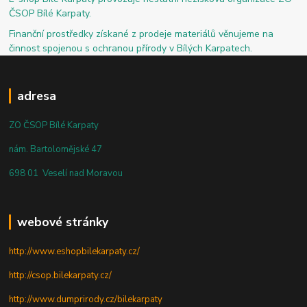
ČSOP Bílé Karpaty.
Finanční prostředky získané z prodeje materiálů věnujeme na
činnost spojenou s ochranou přírody v Bílých Karpatech.
adresa
ZO ČSOP Bílé Karpaty
nám. Bartolomějské 47
698 01 Veselí nad Moravou
webové stránky
http://www.eshopbilekarpaty.cz/
http://csop.bilekarpaty.cz/
http://www.dumprirody.cz/bilekarpaty