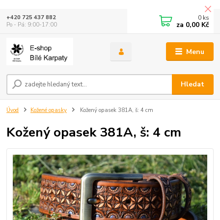
0
ks
+420 725 437 882
za
0,00 Kč
Po - Pá: 9:00-17:00
Menu
Hledat
Úvod
Kožené opasky
Kožený opasek 381A, š: 4 cm
Kožený opasek 381A, š: 4 cm