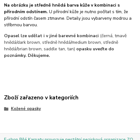
Na obrázku je středně hnědá barva kůže v kombinaci s
přírodním odstínem.
U přírodní kůže je nutno počítat s tím, že
přírodní odstín časem ztmavne. Detaily jsou vybarveny modrou a
stříbrnou barvou.
Opasel lze udělat i v jiné barevné kombinaci
(černá, tmavě
hnědá/dark brown, středně hnědá/medium brown, středně
hnědá/brian brown, saddle tan, tan)
opasku uveďte do
poznámky. Děkujeme.
Zboží zařazeno v kategoriích
Kožené opasky
E-shop Bílé Karpaty provozuje nestátní nezisková organizace ZO