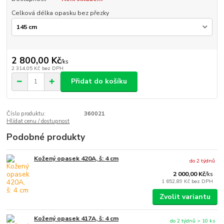
Celková délka opasku bez přezky
2 800,00 Kč
/
ks
2 314,05 Kč
bez DPH
Přidat do košíku
Číslo produktu:
360021
Hlídat cenu / dostupnost
Podobné produkty
Kožený opasek 420A, š: 4 cm
do 2 týdnů
2 000,00 Kč
/
ks
1 652,89 Kč
bez DPH
Zvolit variantu
Kožený opasek 417A, š: 4 cm
do 2 týdnů > 10 ks