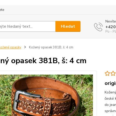
ete
Nevíte
Hledat
+420
Po - P
ožené opasky
Kožený opasek 381B, š: 4 cm
ný opasek 381B, š: 4 cm
orig
Kožený
české 
do jea
správn