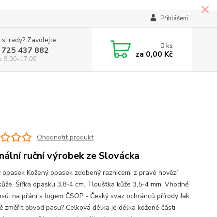
Přihlášení
 si rady? Zavolejte.
0
ks
 725 437 882
za
0,00 Kč
á: 9:00-17:00
Ohodnotit produkt
inální ruční výrobek ze Slovácka
 opasek Kožený opasek zdobený raznicemi z pravé hovězí
kůže. Šířka opasku 3,8-4 cm. Tloušťka kůže 3,5-4 mm. Vhodné
nsů. na přání s logem ČSOP - Český svaz ochránců přírody Jak
ě změřit obvod pasu? Celková délka je délka kožené části