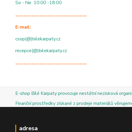
So - Ne 10:00 -18:00
___________________________
E-mail:
csop(@)bilekarpaty.cz
recepce(@)bilekarpaty.cz
___________________________
E-shop Bílé Karpaty provozuje nestátní nezisková organ
Finanční prostředky získané z prodeje materiálů věnujeme
adresa