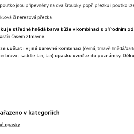
poutko jsou připevněny na dva šroubky, popř. přezku i poutko l
niklová či nerezová přezka.
ku je středně hnědá barva kůže v kombinaci s přírodním o
odstín časem ztmavne.
ze udělat i v jiné barevné kombinaci
(černá, tmavě hnědá/dar
an brown, saddle tan, tan)
opasku uveďte do poznámky. Děku
zařazeno v kategoriích
né opasky