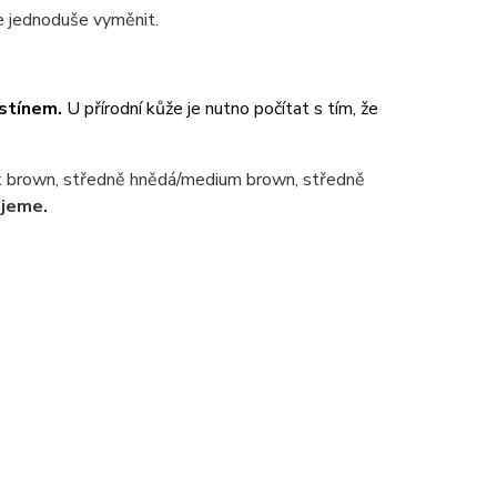
ze jednoduše vyměnit.
dstínem.
U přírodní kůže je nutno počítat s tím, že
k brown, středně hnědá/medium brown, středně
jeme.