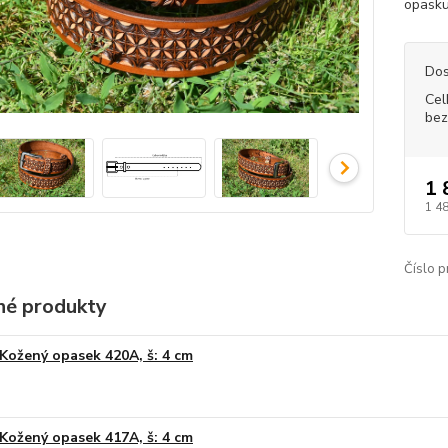
opasku
Dos
Cel
bez
1 
1 4
Číslo p
é produkty
Kožený opasek 420A, š: 4 cm
Kožený opasek 417A, š: 4 cm