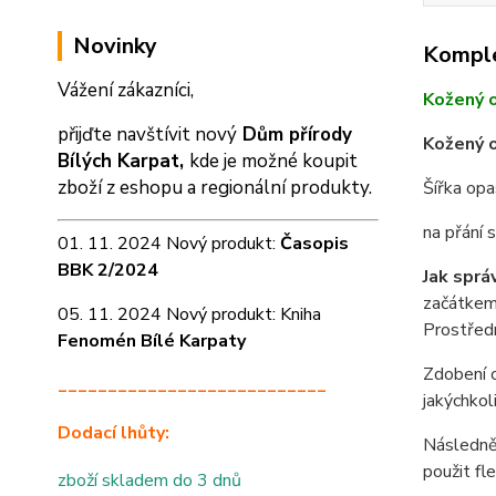
Novinky
Komple
Vážení zákazníci,
Kožený 
přijďte navštívit nový
Dům přírody
Kožený o
Bílých Karpat,
kde je možné koupit
zboží z eshopu a
regionální produkty.
Šířka op
na přání
01. 11. 2024 Nový produkt:
Časopis
BBK 2/2024
Jak sprá
začátkem 
05. 11. 2024 Nový produkt: Kniha
Prostředn
Fenomén Bílé Karpaty
Zdobení o
___________________________
jakýchkol
Dodací lhůty:
Následně 
použit fl
zboží skladem do 3 dnů