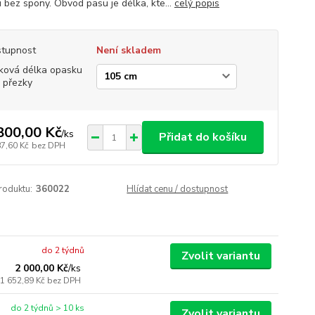
 bez spony. Obvod pasu je délka, kte...
celý popis
tupnost
Není skladem
ková délka opasku
 přezky
800,00 Kč
/
ks
Přidat do košíku
87,60 Kč
bez DPH
roduktu:
360022
Hlídat cenu / dostupnost
do 2 týdnů
Zvolit variantu
2 000,00 Kč
/
ks
1 652,89 Kč
bez DPH
do 2 týdnů > 10 ks
Zvolit variantu