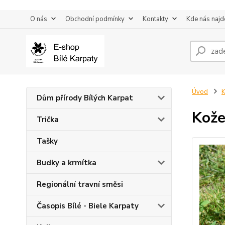
O nás
Obchodní podmínky
Kontakty
Kde nás najd
Úvod
K
Dům přírody Bílých Karpat
Kože
Trička
Tašky
Budky a krmítka
Regionální travní směsi
Časopis Bílé - Biele Karpaty