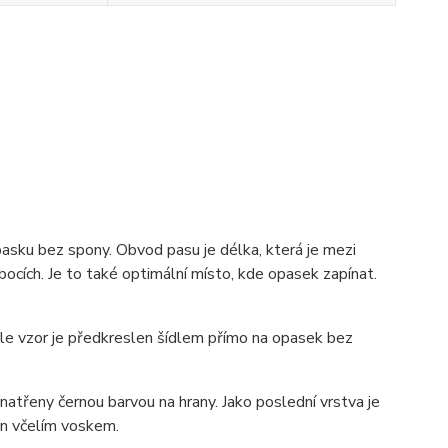
pasku bez spony. Obvod pasu je délka, která je mezi
ocích. Je to také optimální místo, kde opasek zapínat.
 ale vzor je předkreslen šídlem přímo na opasek bez
atřeny černou barvou na hrany. Jako poslední vrstva je
zán včelím voskem.