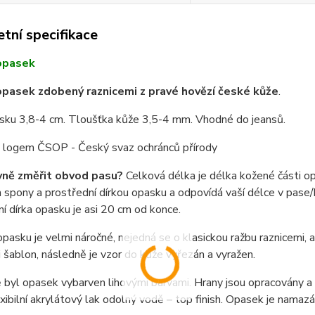
tní specifikace
opasek
pasek zdobený raznicemi z pravé hovězí české kůže
.
asku 3,8-4 cm. Tloušťka kůže 3,5-4 mm. Vhodné do jeansů.
 s logem ČSOP - Český svaz ochránců přírody
vně změřit obvod pasu?
Celková délka je délka kožené části o
spony a prostřední dírkou opasku a odpovídá vaší délce v pase/b
í dírka opasku je asi 20 cm od konce.
pasku je velmi náročné, nejedná se o klasickou ražbu raznicemi,
i šablon, následně je vzor do kůže vyřezán a vyražen.
byl opasek vybarven lihovými barvami. Hrany jsou opracovány a n
exibilní akrylátový lak odolný vodě – top finish. Opasek je nama