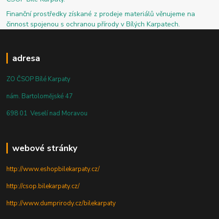
Finanční prostředky získané z prodeje materiálů věnujeme na
činnost spojenou s ochranou přírody v Bílých Karpatech.
adresa
ZO ČSOP Bílé Karpaty
nám. Bartolomějské 47
698 01 Veselí nad Moravou
webové stránky
http://www.eshopbilekarpaty.cz/
http://csop.bilekarpaty.cz/
http://www.dumprirody.cz/bilekarpaty