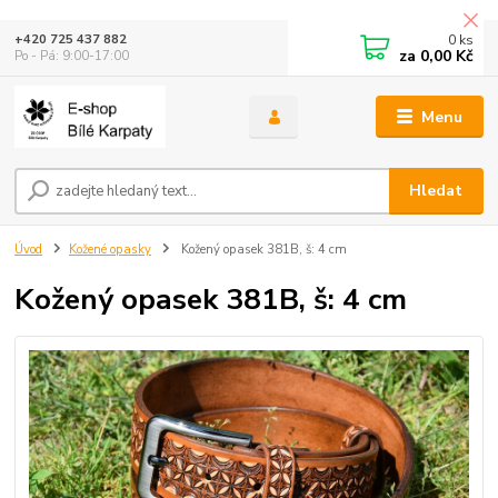
0
ks
+420 725 437 882
za
0,00 Kč
Po - Pá: 9:00-17:00
Menu
Hledat
Úvod
Kožené opasky
Kožený opasek 381B, š: 4 cm
Kožený opasek 381B, š: 4 cm