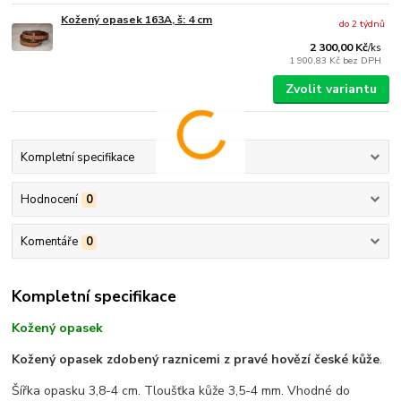
Kožený opasek 163A, š: 4 cm
do 2 týdnů
2 300,00 Kč
/
ks
1 900,83 Kč
bez DPH
Zvolit variantu
Kompletní specifikace
Hodnocení
0
Komentáře
0
Kompletní specifikace
Kožený opasek
Kožený opasek zdobený raznicemi z pravé hovězí české kůže
.
Šířka opasku 3,8-4 cm. Tloušťka kůže 3,5-4 mm. Vhodné do