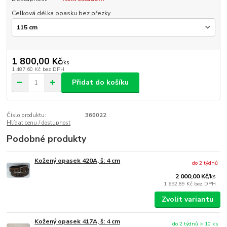
Celková délka opasku bez přezky
1 800,00 Kč
/
ks
1 487,60 Kč
bez DPH
Přidat do košíku
Číslo produktu:
360022
Hlídat cenu / dostupnost
Podobné produkty
Kožený opasek 420A, š: 4 cm
do 2 týdnů
2 000,00 Kč
/
ks
1 652,89 Kč
bez DPH
Zvolit variantu
Kožený opasek 417A, š: 4 cm
do 2 týdnů > 10 ks