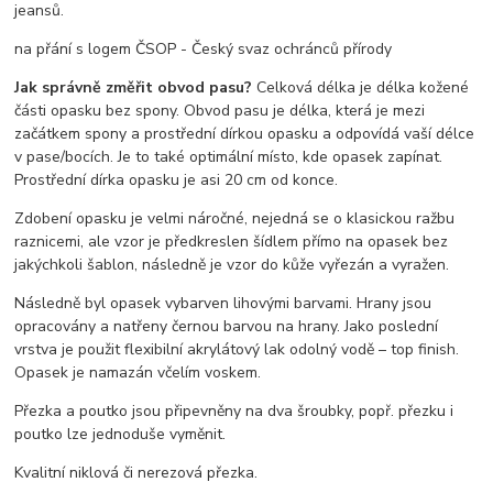
jeansů.
na přání s logem ČSOP - Český svaz ochránců přírody
Jak správně změřit obvod pasu?
Celková délka je délka kožené
části opasku bez spony. Obvod pasu je délka, která je mezi
začátkem spony a prostřední dírkou opasku a odpovídá vaší délce
v pase/bocích. Je to také optimální místo, kde opasek zapínat.
Prostřední dírka opasku je asi 20 cm od konce.
Zdobení opasku je velmi náročné, nejedná se o klasickou ražbu
raznicemi, ale vzor je předkreslen šídlem přímo na opasek bez
jakýchkoli šablon, následně je vzor do kůže vyřezán a vyražen.
Následně byl opasek vybarven lihovými barvami. Hrany jsou
opracovány a natřeny černou barvou na hrany. Jako poslední
vrstva je použit flexibilní akrylátový lak odolný vodě – top finish.
Opasek je namazán včelím voskem.
Přezka a poutko jsou připevněny na dva šroubky, popř. přezku i
poutko lze jednoduše vyměnit.
Kvalitní niklová či nerezová přezka.