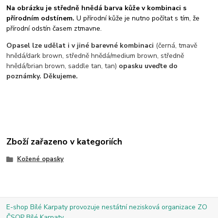
Na obrázku je středně hnědá barva kůže v kombinaci s
přírodním odstínem.
U přírodní kůže je nutno počítat s tím, že
přírodní odstín časem ztmavne.
Opasel lze udělat i v jiné barevné kombinaci
(černá, tmavě
hnědá/dark brown, středně hnědá/medium brown, středně
hnědá/brian brown, saddle tan, tan)
opasku uveďte do
poznámky. Děkujeme.
Zboží zařazeno v kategoriích
Kožené opasky
E-shop Bílé Karpaty provozuje nestátní nezisková organizace ZO
ČSOP Bílé Karpaty.