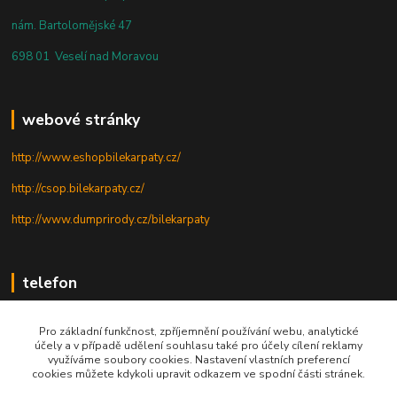
nám. Bartolomějské 47
698 01 Veselí nad Moravou
webové stránky
http://www.eshopbilekarpaty.cz/
http://csop.bilekarpaty.cz/
http://www.dumprirody.cz/bilekarpaty
telefon
+420 725 437 882
Pro základní funkčnost, zpříjemnění používání webu, analytické
účely a v případě udělení souhlasu také pro účely cílení reklamy
+420 727 880 789
využíváme soubory cookies. Nastavení vlastních preferencí
cookies můžete kdykoli upravit odkazem ve spodní části stránek.
PO - PÁ: 9 - 17