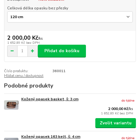
Celková délka opasku bez přezky
2 000,00 Kč
/
ks
1 652,89 Kč
bez DPH
Přidat do košíku
Číslo produktu:
360011
Hlídat cenu / dostupnost
Podobné produkty
Kožený opasek basket, š: 3 cm
do týdne
2 000,00 Kč
/
ks
1 652,89 Kč
bez DPH
Zvolit variantu
Kožený opasek 163 kelt, š: 4 cm
do týdne