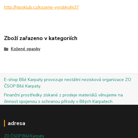
http://hipoklub.cz/kozene-vyrobky/m37
Zboží zařazeno v kategoriích
Kožené opasky
E-shop Bílé Karpaty provozuje nestátní nezisková organizace ZO
ČSOP Bílé Karpaty.
Finanční prostředky získané z prodeje materiálů věnujeme na
činnost spojenou s ochranou přírody v Bílých Karpatech.
adresa
ZO ČSOP Bílé Karpaty