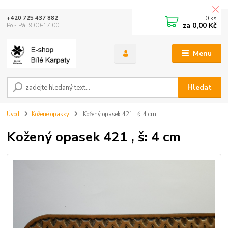
0
ks
+420 725 437 882
za
0,00 Kč
Po - Pá: 9:00-17:00
Menu
Hledat
Úvod
Kožené opasky
Kožený opasek 421 , š: 4 cm
Kožený opasek 421 , š: 4 cm