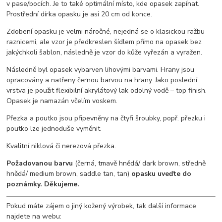
v pase/bocích. Je to také optimální místo, kde opasek zapínat.
Prostřední dírka opasku je asi 20 cm od konce.
Zdobení opasku je velmi náročné, nejedná se o klasickou ražbu
raznicemi, ale vzor je předkreslen šídlem přímo na opasek bez
jakýchkoli šablon, následně je vzor do kůže vyřezán a vyražen.
Následně byl opasek vybarven lihovými barvami. Hrany jsou
opracovány a natřeny černou barvou na hrany. Jako poslední
vrstva je použit flexibilní akrylátový lak odolný vodě – top finish.
Opasek je namazán včelím voskem.
Přezka a poutko jsou připevněny na čtyři šroubky, popř. přezku i
poutko lze jednoduše vyměnit.
Kvalitní niklová či nerezová přezka.
Požadovanou barvu
(černá, tmavě hnědá/ dark brown, středně
hnědá/ medium brown, saddle tan, tan)
opasku uveďte do
poznámky. Děkujeme.
Pokud máte zájem o jiný kožený výrobek, tak další informace
najdete na webu: